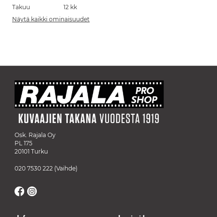
Takuu
12 kk
Näytä kaikki ominaisuudet
Osk. Rajala Oy
PL 175
20101 Turku
020 7530 222
(Vaihde)