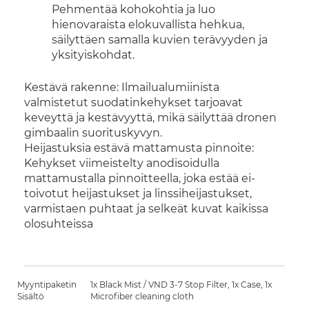
Pehmentää kohokohtia ja luo
hienovaraista elokuvallista hehkua,
säilyttäen samalla kuvien terävyyden ja
yksityiskohdat.
Kestävä rakenne: Ilmailualumiinista
valmistetut suodatinkehykset tarjoavat
keveyttä ja kestävyyttä, mikä säilyttää dronen
gimbaalin suorituskyvyn.
Heijastuksia estävä mattamusta pinnoite:
Kehykset viimeistelty anodisoidulla
mattamustalla pinnoitteella, joka estää ei-
toivotut heijastukset ja linssiheijastukset,
varmistaen puhtaat ja selkeät kuvat kaikissa
olosuhteissa
Myyntipaketin
1x Black Mist / VND 3-7 Stop Filter, 1x Case, 1x
Sisältö
Microfiber cleaning cloth