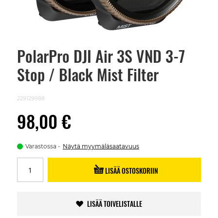
PolarPro DJI Air 3S VND 3-7
Skip
to
Stop / Black Mist Filter
the
beginning
of
the
229129988
images
gallery
98,00 €
Varastossa
Näytä myymäläsaatavuus
LISÄÄ OSTOSKORIIN
LISÄÄ TOIVELISTALLE