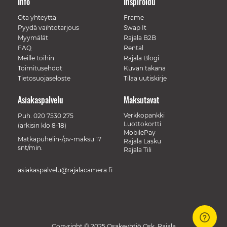
Info
Inspiroidu
Ota yhteyttä
Frame
Pyydä vaihtotarjous
Swap It
Myymälät
Rajala B2B
FAQ
Rental
Meille töihin
Rajala Blogi
Toimitusehdot
Kuvan takana
Tietosuojaseloste
Tilaa uutiskirje
Asiakaspalvelu
Maksutavat
Verkkopankki
Puh.
020 7530 275
Luottokortti
(arkisin klo 8-18)
MobilePay
Matkapuhelin-/pv-maksu 17
Rajala Lasku
snt/min.
Rajala Tili
asiakaspalvelu@rajalacamera.fi
Copyright © 2025 Osakeyhtiö Osk. Rajala