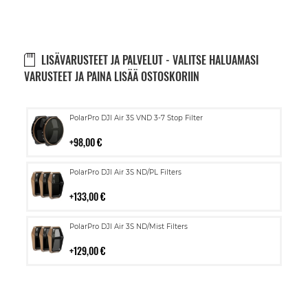
LISÄVARUSTEET JA PALVELUT - VALITSE HALUAMASI
VARUSTEET JA PAINA LISÄÄ OSTOSKORIIN
Lisää
PolarPro DJI Air 3S VND 3-7 Stop Filter
ostoskoriin
98,00 €
Lisää
PolarPro DJI Air 3S ND/PL Filters
ostoskoriin
133,00 €
Lisää
PolarPro DJI Air 3S ND/Mist Filters
ostoskoriin
129,00 €