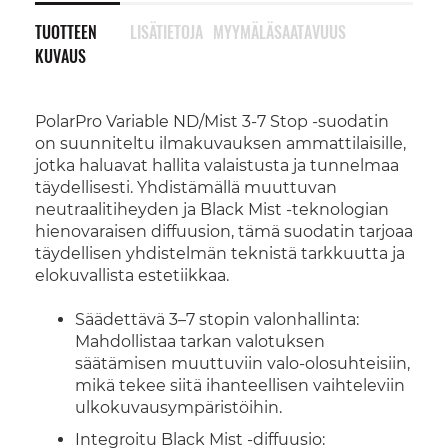
TUOTTEEN
LISÄTIETOJA
MYYMÄLÄSAATAVUUS
KUVAUS
PolarPro Variable ND/Mist 3-7 Stop -suodatin
on suunniteltu ilmakuvauksen ammattilaisille,
jotka haluavat hallita valaistusta ja tunnelmaa
täydellisesti. Yhdistämällä muuttuvan
neutraalitiheyden ja Black Mist -teknologian
hienovaraisen diffuusion, tämä suodatin tarjoaa
täydellisen yhdistelmän teknistä tarkkuutta ja
elokuvallista estetiikkaa.
Säädettävä 3–7 stopin valonhallinta:
Mahdollistaa tarkan valotuksen
säätämisen muuttuviin valo-olosuhteisiin,
mikä tekee siitä ihanteellisen vaihteleviin
ulkokuvausympäristöihin.
Integroitu Black Mist -diffuusio: