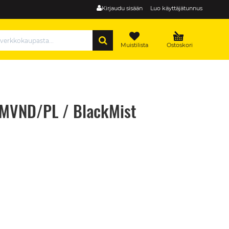
Kirjaudu sisään
Luo käyttäjätunnus
HAE
Muistilista
Ostoskori
PMVND/PL / BlackMist