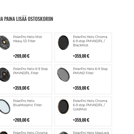
JA PAINA LISÄÄ OSTOSKORIIN
Lisää
Lisää
PolarPro Helix Mist
PolarPro Helix Chroma
ostoskoriin
ostoskoriin
Heavy 1/2 Filter
6-9 stop PMVND/PL /
BlackMist
269,00 €
359,00 €
Lisää
Lisää
PolarPro Helix 6-9 Stop
PolarPro Helix 6-9 Stop
ostoskoriin
ostoskoriin
PMVND/PL Filter
PMVND Filter
359,00 €
359,00 €
Lisää
Lisää
PolarPro Helix
PolarPro Helix Chroma
ostoskoriin
ostoskoriin
BlueMorphic Filter
6-9 stop PMVND/PL /
GoldMist
269,00 €
359,00 €
Lisää
Lisää
PolarPro Helix Chroma
PolarPro Helix MagLock