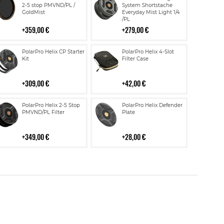
ostoskoriin
ostoskoriin
2-5 stop PMVND/PL /
System Shortstache
GoldMist
Everyday Mist Light 1/4
/PL
359,00 €
279,00 €
Lisää
Lisää
PolarPro Helix CP Starter
PolarPro Helix 4-Slot
ostoskoriin
ostoskoriin
Kit
Filter Case
309,00 €
42,00 €
Lisää
Lisää
PolarPro Helix 2-5 Stop
PolarPro Helix Defender
ostoskoriin
ostoskoriin
PMVND/PL Filter
Plate
349,00 €
28,00 €