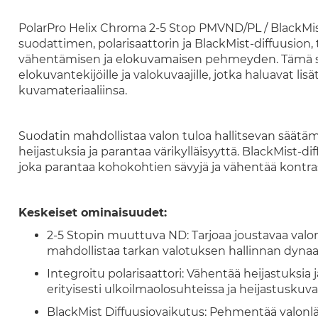
PolarPro Helix Chroma 2-5 Stop PMVND/PL / BlackMi
suodattimen, polarisaattorin ja BlackMist-diffuusion, 
vähentämisen ja elokuvamaisen pehmeyden. Tämä suo
elokuvantekijöille ja valokuvaajille, jotka haluavat 
kuvamateriaaliinsa.
Suodatin mahdollistaa valon tuloa hallitsevan säätämi
heijastuksia ja parantaa värikylläisyyttä. BlackMist-
joka parantaa kohokohtien sävyjä ja vähentää kontra
Keskeiset ominaisuudet:
2-5 Stopin muuttuva ND: Tarjoaa joustavaa valo
mahdollistaa tarkan valotuksen hallinnan dynaam
Integroitu polarisaattori: Vähentää heijastuksia j
erityisesti ulkoilmaolosuhteissa ja heijastuskuva
BlackMist Diffuusiovaikutus: Pehmentää valonlä