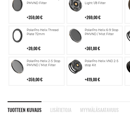
ostoskoriin
ostoskoriin
PMVND Filter
Light 1/8 Filter
359,00 €
269,00 €
Lisää
Lisää
PolarPro Helix Thread
PolarPro Helix 6-9 Stop
ostoskoriin
ostoskoriin
Plate 72mm
PMVND / Mist Filter
39,00 €
361,00 €
Lisää
Lisää
PolarPro Helix 2-5 Stop
PolarPro Helix VND 2-5
ostoskoriin
ostoskoriin
PMVND / Mist Filter
stop Kit
359,00 €
419,00 €
TUOTTEEN KUVAUS
LISÄTIETOJA
MYYMÄLÄSAATAVUUS