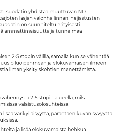
st -suodatin yhdistää muuttuvan ND-
tarjoten laajan valonhallinnan, heijastusten
datin on suunniteltu erityisesti
lisätä ammattimaisuutta ja tunnelmaa
sen 2-5 stopin välillä, samalla kun se vähentää
diffuusio luo pehmeän ja elokuvamaisen ilmeen,
stia ilman yksityiskohtien menettämistä.
nvähennystä 2-5 stopin alueella, mikä
isissa valaistusolosuhteissa.
a lisää värikylläisyyttä, parantaen kuvan syvyyttä
uksissa.
hteitä ja lisää elokuvamaista hehkua