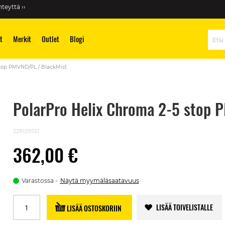
teyttä ››
t
Merkit
Outlet
Blogi
Hae
stop PMVND/PL / BlackMist
PolarPro Helix Chroma 2-5 stop 
229129551
362,00 €
Varastossa
Näytä myymäläsaatavuus
LISÄÄ TOIVELISTALLE
LISÄÄ OSTOSKORIIN