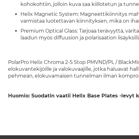
kohokohtiin, jolloin kuva saa kiillotetun ja tunn
Helix Magnetic System: Magneettikiinnitys mah
varmistaa luotettavan kiinnityksen, mikä on ih
Premium Optical Glass: Tarjoaa terävyyttä, värita
laadun myös diffuusion ja polarisaation lisäyksill
PolarPro Helix Chroma 2-5 Stop PMVND/PL / BlackMis
elokuvantekijöille ja valokuvaajille, jotka haluavat hal
pehmeän, elokuvamaisen tunnelman ilman komprom
Huomio: Suodatin vaatii Helix Base Plates -levyt k