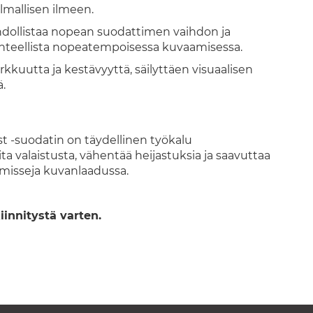
elmallisen ilmeen.
dollistaa nopean suodattimen vaihdon ja
anteellista nopeatempoisessa kuvaamisessa.
rkkuutta ja kestävyyttä, säilyttäen visuaalisen
ä.
t -suodatin on täydellinen työkalu
lita valaistusta, vähentää heijastuksia ja saavuttaa
isseja kuvanlaadussa.
iinnitystä varten.