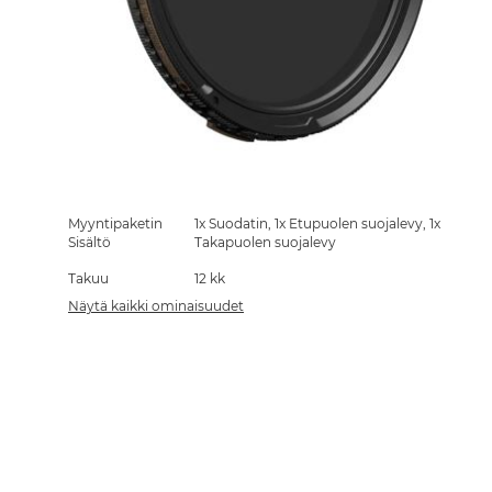
Skip
to
the
Myyntipaketin
1x Suodatin, 1x Etupuolen suojalevy, 1x
beginning
Sisältö
Takapuolen suojalevy
of
Takuu
12 kk
the
images
Näytä kaikki ominaisuudet
gallery