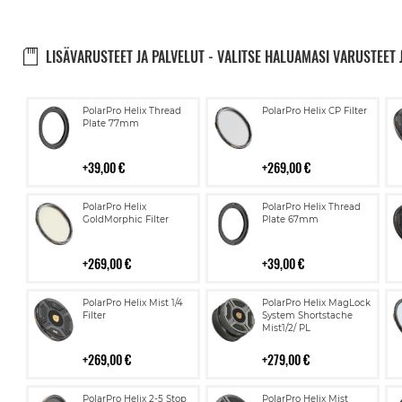
LISÄVARUSTEET JA PALVELUT - VALITSE HALUAMASI VARUSTEET 
Lisää
Lisää
PolarPro Helix Thread
PolarPro Helix CP Filter
ostoskoriin
ostoskoriin
Plate 77mm
39,00 €
269,00 €
Lisää
Lisää
PolarPro Helix
PolarPro Helix Thread
ostoskoriin
ostoskoriin
GoldMorphic Filter
Plate 67mm
269,00 €
39,00 €
Lisää
Lisää
PolarPro Helix Mist 1/4
PolarPro Helix MagLock
ostoskoriin
ostoskoriin
Filter
System Shortstache
Mist1/2/ PL
269,00 €
279,00 €
Lisää
Lisää
PolarPro Helix 2-5 Stop
PolarPro Helix Mist