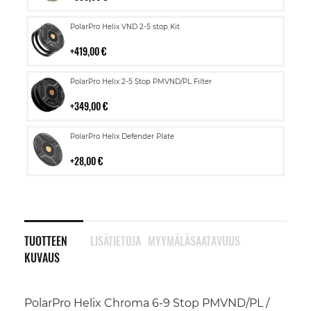
Lisää
PolarPro Helix VND 2-5 stop Kit
ostoskoriin
419,00 €
Lisää
PolarPro Helix 2-5 Stop PMVND/PL Filter
ostoskoriin
349,00 €
Lisää
PolarPro Helix Defender Plate
ostoskoriin
28,00 €
TUOTTEEN
LISÄTIETOJA
MYYMÄLÄSAATAVUUS
KUVAUS
PolarPro Helix Chroma 6-9 Stop PMVND/PL /