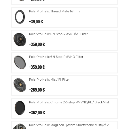
Lisää
PolarPro Helix Thread Plate 67mm
ostoskoriin
39,00 €
Lisää
PolarPro Helix 6-9 Stop PMVND/PL Filter
ostoskoriin
359,00 €
Lisää
PolarPro Helix 6-9 Stop PMVND Filter
ostoskoriin
359,00 €
Lisää
PolarPro Helix Mist 1/4 Filter
ostoskoriin
269,00 €
Lisää
PolarPro Helix Chroma 2-5 stop PMVND/PL / BlackMist
ostoskoriin
362,00 €
Lisää
PolarPro Helix MagLock System Shortstache Mist1/2/ PL