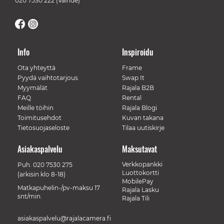
020 7530 222
(Vaihde)
Info
Inspiroidu
Ota yhteyttä
Frame
Pyydä vaihtotarjous
Swap It
Myymälät
Rajala B2B
FAQ
Rental
Meille töihin
Rajala Blogi
Toimitusehdot
Kuvan takana
Tietosuojaseloste
Tilaa uutiskirje
Asiakaspalvelu
Maksutavat
Verkkopankki
Puh.
020 7530 275
Luottokortti
(arkisin klo 8-18)
MobilePay
Matkapuhelin-/pv-maksu 17
Rajala Lasku
snt/min.
Rajala Tili
asiakaspalvelu@rajalacamera.fi