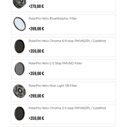
ostoskoriin
279,00 €
Lisää
PolarPro Helix BlueMorphic Filter
ostoskoriin
269,00 €
Lisää
PolarPro Helix Chroma 6-9 stop PMVND/PL / GoldMist
ostoskoriin
359,00 €
Lisää
PolarPro Helix 2-5 Stop PMVND Filter
ostoskoriin
359,00 €
Lisää
PolarPro Helix Mist Light 1/8 Filter
ostoskoriin
269,00 €
Lisää
PolarPro Helix Chroma 2-5 stop PMVND/PL / GoldMist
ostoskoriin
359,00 €