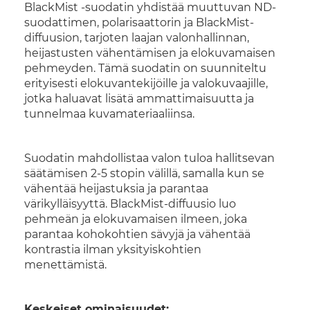
BlackMist -suodatin yhdistää muuttuvan ND-
suodattimen, polarisaattorin ja BlackMist-
diffuusion, tarjoten laajan valonhallinnan,
heijastusten vähentämisen ja elokuvamaisen
pehmeyden. Tämä suodatin on suunniteltu
erityisesti elokuvantekijöille ja valokuvaajille,
jotka haluavat lisätä ammattimaisuutta ja
tunnelmaa kuvamateriaaliinsa.
Suodatin mahdollistaa valon tuloa hallitsevan
säätämisen 2-5 stopin välillä, samalla kun se
vähentää heijastuksia ja parantaa
värikylläisyyttä. BlackMist-diffuusio luo
pehmeän ja elokuvamaisen ilmeen, joka
parantaa kohokohtien sävyjä ja vähentää
kontrastia ilman yksityiskohtien
menettämistä.
Keskeiset ominaisuudet: