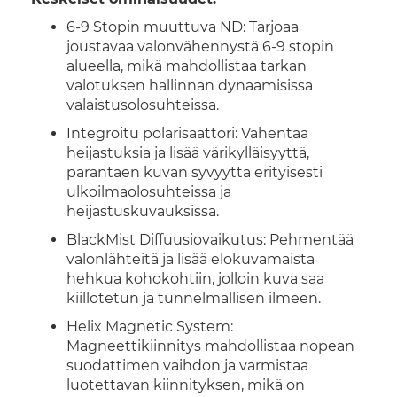
6-9 Stopin muuttuva ND: Tarjoaa
joustavaa valonvähennystä 6-9 stopin
alueella, mikä mahdollistaa tarkan
valotuksen hallinnan dynaamisissa
valaistusolosuhteissa.
Integroitu polarisaattori: Vähentää
heijastuksia ja lisää värikylläisyyttä,
parantaen kuvan syvyyttä erityisesti
ulkoilmaolosuhteissa ja
heijastuskuvauksissa.
BlackMist Diffuusiovaikutus: Pehmentää
valonlähteitä ja lisää elokuvamaista
hehkua kohokohtiin, jolloin kuva saa
kiillotetun ja tunnelmallisen ilmeen.
Helix Magnetic System:
Magneettikiinnitys mahdollistaa nopean
suodattimen vaihdon ja varmistaa
luotettavan kiinnityksen, mikä on