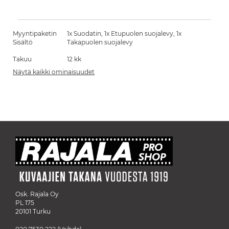
Myyntipaketin
1x Suodatin, 1x Etupuolen suojalevy, 1x
Sisältö
Takapuolen suojalevy
Takuu
12 kk
Näytä kaikki ominaisuudet
Osk. Rajala Oy
PL 175
20101 Turku