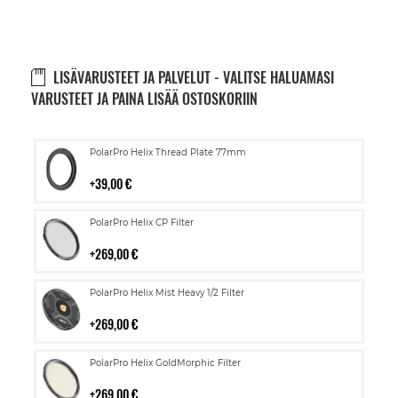
LISÄVARUSTEET JA PALVELUT - VALITSE HALUAMASI
VARUSTEET JA PAINA LISÄÄ OSTOSKORIIN
Lisää
PolarPro Helix Thread Plate 77mm
ostoskoriin
39,00 €
Lisää
PolarPro Helix CP Filter
ostoskoriin
269,00 €
Lisää
PolarPro Helix Mist Heavy 1/2 Filter
ostoskoriin
269,00 €
Lisää
PolarPro Helix GoldMorphic Filter
ostoskoriin
269,00 €