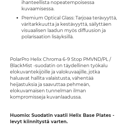
ihanteellista nopeatempoisessa
kuvaamisessa.
Premium Optical Glass: Tarjoaa terävyyttä,
väritarkkuutta ja kestävyyttä, säilyttäen
visuaalisen laadun myös diffuusion ja
polarisaation lisäyksillä.
PolarPro Helix Chroma 6-9 Stop PMVND/PL /
BlackMist -suodatin on täydellinen työkalu
elokuvantekijöille ja valokuvaajille, jotka
haluavat hallita valaistusta, vähentää
heijastuksia ja saavuttaa pehmeän,
elokuvamaisen tunnelman ilman
kompromisseja kuvanlaadussa.
Huomio: Suodatin vaatii Helix Base Plates -
levyt kiinnitystä varten.