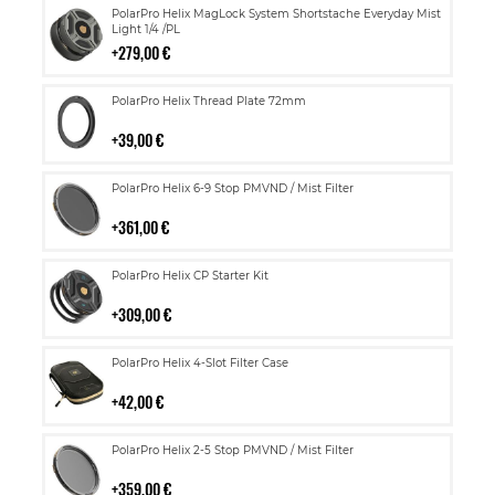
Lisää
PolarPro Helix MagLock System Shortstache Everyday Mist
ostoskoriin
Light 1/4 /PL
279,00 €
Lisää
PolarPro Helix Thread Plate 72mm
ostoskoriin
39,00 €
Lisää
PolarPro Helix 6-9 Stop PMVND / Mist Filter
ostoskoriin
361,00 €
Lisää
PolarPro Helix CP Starter Kit
ostoskoriin
309,00 €
Lisää
PolarPro Helix 4-Slot Filter Case
ostoskoriin
42,00 €
Lisää
PolarPro Helix 2-5 Stop PMVND / Mist Filter
ostoskoriin
359,00 €