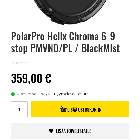
PolarPro Helix Chroma 6-9
Skip
to
stop PMVND/PL / BlackMist
the
beginning
of
the
229129552
images
gallery
359,00 €
Varastossa
Näytä myymäläsaatavuus
LISÄÄ OSTOSKORIIN
LISÄÄ TOIVELISTALLE