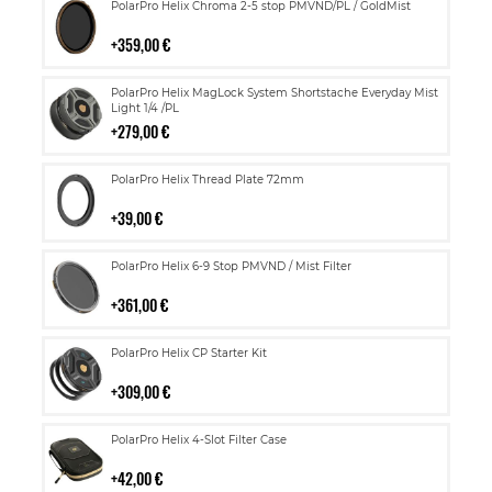
Lisää
PolarPro Helix Chroma 2-5 stop PMVND/PL / GoldMist
ostoskoriin
359,00 €
Lisää
PolarPro Helix MagLock System Shortstache Everyday Mist
ostoskoriin
Light 1/4 /PL
279,00 €
Lisää
PolarPro Helix Thread Plate 72mm
ostoskoriin
39,00 €
Lisää
PolarPro Helix 6-9 Stop PMVND / Mist Filter
ostoskoriin
361,00 €
Lisää
PolarPro Helix CP Starter Kit
ostoskoriin
309,00 €
Lisää
PolarPro Helix 4-Slot Filter Case
ostoskoriin
42,00 €