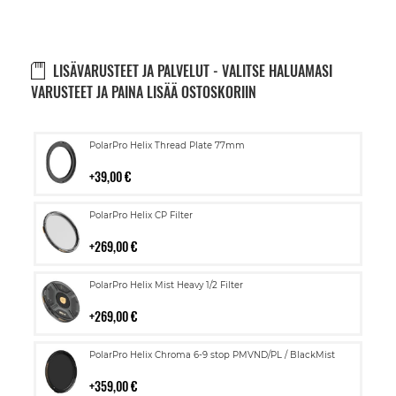
LISÄVARUSTEET JA PALVELUT - VALITSE HALUAMASI
VARUSTEET JA PAINA LISÄÄ OSTOSKORIIN
Lisää
PolarPro Helix Thread Plate 77mm
ostoskoriin
39,00 €
Lisää
PolarPro Helix CP Filter
ostoskoriin
269,00 €
Lisää
PolarPro Helix Mist Heavy 1/2 Filter
ostoskoriin
269,00 €
Lisää
PolarPro Helix Chroma 6-9 stop PMVND/PL / BlackMist
ostoskoriin
359,00 €