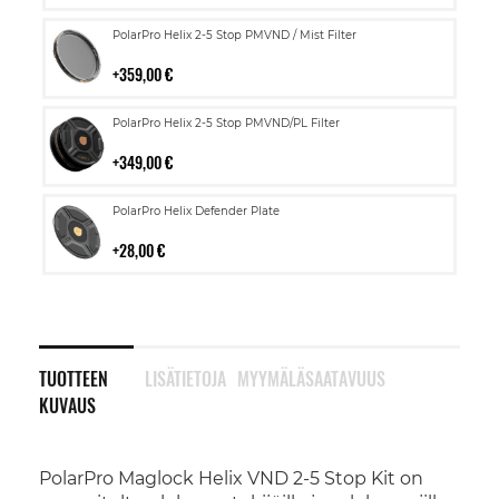
Lisää
PolarPro Helix 2-5 Stop PMVND / Mist Filter
ostoskoriin
359,00 €
Lisää
PolarPro Helix 2-5 Stop PMVND/PL Filter
ostoskoriin
349,00 €
Lisää
PolarPro Helix Defender Plate
ostoskoriin
28,00 €
TUOTTEEN
LISÄTIETOJA
MYYMÄLÄSAATAVUUS
KUVAUS
PolarPro Maglock Helix VND 2-5 Stop Kit on