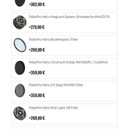
362,00 €
Lisää
PolarPro Helix MagLock System Shortstache Mist1/2/ PL
ostoskoriin
279,00 €
Lisää
PolarPro Helix BlueMorphic Filter
ostoskoriin
269,00 €
Lisää
PolarPro Helix Chroma 6-9 stop PMVND/PL / GoldMist
ostoskoriin
359,00 €
Lisää
PolarPro Helix 2-5 Stop PMVND Filter
ostoskoriin
359,00 €
Lisää
PolarPro Helix Mist Light 1/8 Filter
ostoskoriin
269,00 €