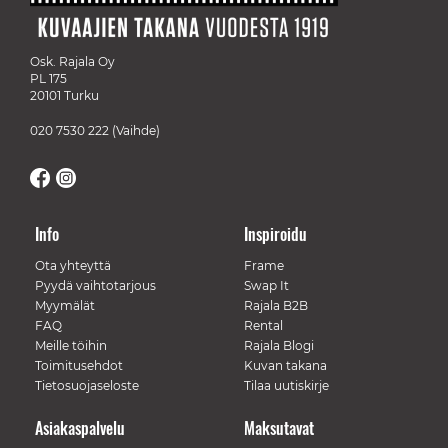
Osk. Rajala Oy
PL 175
20101 Turku
020 7530 222
(Vaihde)
Info
Inspiroidu
Ota yhteyttä
Frame
Pyydä vaihtotarjous
Swap It
Myymälät
Rajala B2B
FAQ
Rental
Meille töihin
Rajala Blogi
Toimitusehdot
Kuvan takana
Tietosuojaseloste
Tilaa uutiskirje
Asiakaspalvelu
Maksutavat