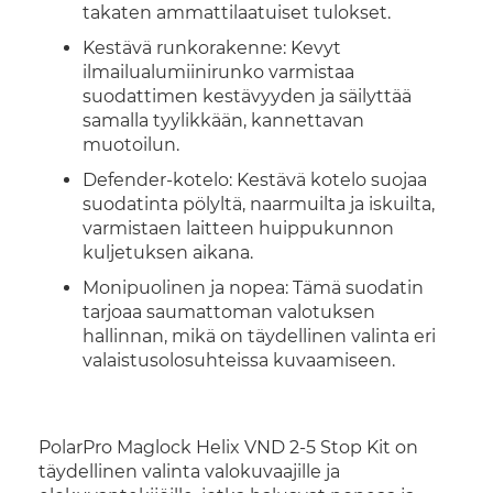
takaten ammattilaatuiset tulokset.
Kestävä runkorakenne: Kevyt
ilmailualumiinirunko varmistaa
suodattimen kestävyyden ja säilyttää
samalla tyylikkään, kannettavan
muotoilun.
Defender-kotelo: Kestävä kotelo suojaa
suodatinta pölyltä, naarmuilta ja iskuilta,
varmistaen laitteen huippukunnon
kuljetuksen aikana.
Monipuolinen ja nopea: Tämä suodatin
tarjoaa saumattoman valotuksen
hallinnan, mikä on täydellinen valinta eri
valaistusolosuhteissa kuvaamiseen.
PolarPro Maglock Helix VND 2-5 Stop Kit on
täydellinen valinta valokuvaajille ja