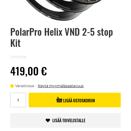
PolarPro Helix VND 2-5 stop
Skip
to
Kit
the
beginning
of
the
229129538
images
gallery
419,00 €
Varastossa
Näytä myymäläsaatavuus
LISÄÄ OSTOSKORIIN
LISÄÄ TOIVELISTALLE