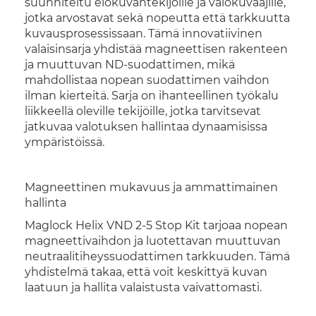
suunniteltu elokuvantekijöille ja valokuvaajille,
jotka arvostavat sekä nopeutta että tarkkuutta
kuvausprosessissaan. Tämä innovatiivinen
valaisinsarja yhdistää magneettisen rakenteen
ja muuttuvan ND-suodattimen, mikä
mahdollistaa nopean suodattimen vaihdon
ilman kierteitä. Sarja on ihanteellinen työkalu
liikkeellä oleville tekijöille, jotka tarvitsevat
jatkuvaa valotuksen hallintaa dynaamisissa
ympäristöissä.
Magneettinen mukavuus ja ammattimainen
hallinta
Maglock Helix VND 2-5 Stop Kit tarjoaa nopean
magneettivaihdon ja luotettavan muuttuvan
neutraalitiheyssuodattimen tarkkuuden. Tämä
yhdistelmä takaa, että voit keskittyä kuvan
laatuun ja hallita valaistusta vaivattomasti.