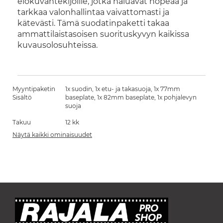
elokuvantekijöille, jotka haluavat nopeaa ja
tarkkaa valonhallintaa vaivattomasti ja
kätevästi. Tämä suodatinpaketti takaa
ammattilaistasoisen suorituskyvyn kaikissa
kuvausolosuhteissa.
Myyntipaketin
1x suodin, 1x etu- ja takasuoja, 1x 77mm
Sisältö
baseplate, 1x 82mm baseplate, 1x pohjalevyn
suoja
Takuu
12 kk
Näytä kaikki ominaisuudet