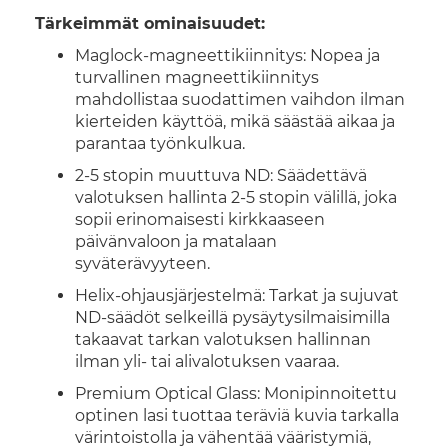
Tärkeimmät ominaisuudet:
Maglock-magneettikiinnitys: Nopea ja
turvallinen magneettikiinnitys
mahdollistaa suodattimen vaihdon ilman
kierteiden käyttöä, mikä säästää aikaa ja
parantaa työnkulkua.
2-5 stopin muuttuva ND: Säädettävä
valotuksen hallinta 2-5 stopin välillä, joka
sopii erinomaisesti kirkkaaseen
päivänvaloon ja matalaan
syväterävyyteen.
Helix-ohjausjärjestelmä: Tarkat ja sujuvat
ND-säädöt selkeillä pysäytysilmaisimilla
takaavat tarkan valotuksen hallinnan
ilman yli- tai alivalotuksen vaaraa.
Premium Optical Glass: Monipinnoitettu
optinen lasi tuottaa teräviä kuvia tarkalla
värintoistolla ja vähentää vääristymiä,