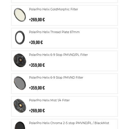
Lisää
PolarPro Helix GoldMorphic Filter
ostoskoriin
269,00 €
Lisää
PolarPro Helix Thread Plate 67mm
ostoskoriin
39,00 €
Lisää
PolarPro Helix 6-9 Stop PMVND/PL Filter
ostoskoriin
359,00 €
Lisää
PolarPro Helix 6-9 Stop PMVND Filter
ostoskoriin
359,00 €
Lisää
PolarPro Helix Mist 1/4 Filter
ostoskoriin
269,00 €
Lisää
PolarPro Helix Chroma 2-5 stop PMVND/PL / BlackMist
ostoskoriin