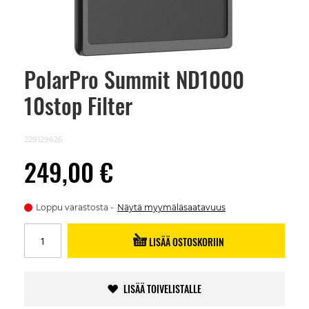
PolarPro Summit ND1000
Skip
to
10stop Filter
the
beginning
of
the
229129626
images
gallery
249,00 €
Loppu varastosta
Näytä myymäläsaatavuus
LISÄÄ OSTOSKORIIN
LISÄÄ TOIVELISTALLE