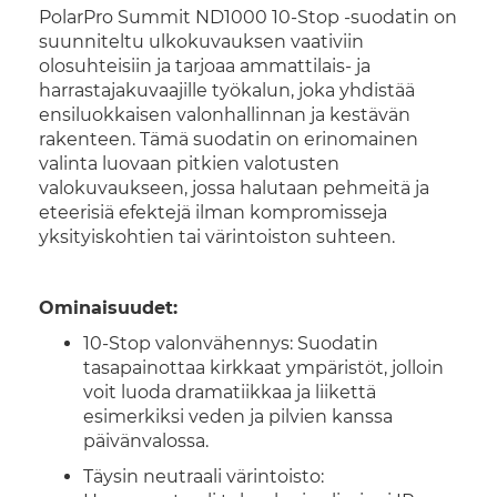
PolarPro Summit ND1000 10-Stop -suodatin on
suunniteltu ulkokuvauksen vaativiin
olosuhteisiin ja tarjoaa ammattilais- ja
harrastajakuvaajille työkalun, joka yhdistää
ensiluokkaisen valonhallinnan ja kestävän
rakenteen. Tämä suodatin on erinomainen
valinta luovaan pitkien valotusten
valokuvaukseen, jossa halutaan pehmeitä ja
eteerisiä efektejä ilman kompromisseja
yksityiskohtien tai värintoiston suhteen.
Ominaisuudet:
10-Stop valonvähennys: Suodatin
tasapainottaa kirkkaat ympäristöt, jolloin
voit luoda dramatiikkaa ja liikettä
esimerkiksi veden ja pilvien kanssa
päivänvalossa.
Täysin neutraali värintoisto: