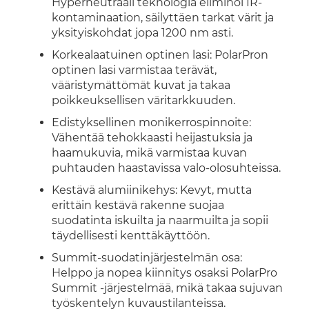
Hyperneutraali teknologia eliminoi IR-
kontaminaation, säilyttäen tarkat värit ja
yksityiskohdat jopa 1200 nm asti.
Korkealaatuinen optinen lasi: PolarPron
optinen lasi varmistaa terävät,
vääristymättömät kuvat ja takaa
poikkeuksellisen väritarkkuuden.
Edistyksellinen monikerrospinnoite:
Vähentää tehokkaasti heijastuksia ja
haamukuvia, mikä varmistaa kuvan
puhtauden haastavissa valo-olosuhteissa.
Kestävä alumiinikehys: Kevyt, mutta
erittäin kestävä rakenne suojaa
suodatinta iskuilta ja naarmuilta ja sopii
täydellisesti kenttäkäyttöön.
Summit-suodatinjärjestelmän osa:
Helppo ja nopea kiinnitys osaksi PolarPro
Summit -järjestelmää, mikä takaa sujuvan
työskentelyn kuvaustilanteissa.