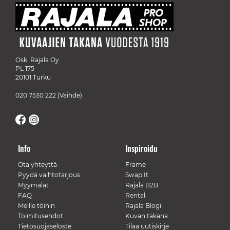
Osk. Rajala Oy
PL 175
20101 Turku
020 7530 222
(Vaihde)
Info
Inspiroidu
Ota yhteyttä
Frame
Pyydä vaihtotarjous
Swap It
Myymälät
Rajala B2B
FAQ
Rental
Meille töihin
Rajala Blogi
Toimitusehdot
Kuvan takana
Tietosuojaseloste
Tilaa uutiskirje