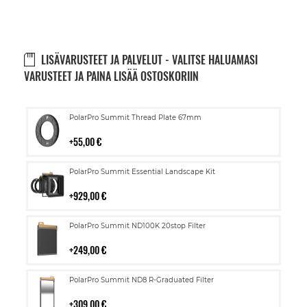
LISÄVARUSTEET JA PALVELUT - VALITSE HALUAMASI
VARUSTEET JA PAINA LISÄÄ OSTOSKORIIN
Lisää
PolarPro Summit Thread Plate 67mm
ostoskoriin
55,00 €
Lisää
PolarPro Summit Essential Landscape Kit
ostoskoriin
929,00 €
Lisää
PolarPro Summit ND100K 20stop Filter
ostoskoriin
249,00 €
Lisää
PolarPro Summit ND8 R-Graduated Filter
ostoskoriin
309,00 €