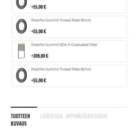
ostoskoriin
55,00 €
Lisää
PolarPro Summit Thread Plate 95mm
ostoskoriin
55,00 €
Lisää
PolarPro Summit ND4 H-Graduated Filter
ostoskoriin
309,00 €
Lisää
PolarPro Summit Thread Plate 82mm
ostoskoriin
55,00 €
TUOTTEEN
LISÄTIETOJA
MYYMÄLÄSAATAVUUS
KUVAUS