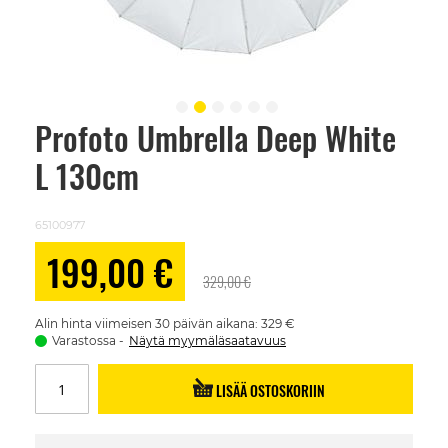
Profoto Umbrella Deep White
Skip
to
L 130cm
the
beginning
of
the
65100977
images
gallery
Alennushinta
199,00 €
329,00 €
Alin hinta viimeisen 30 päivän aikana: 329 €
Varastossa
Näytä myymäläsaatavuus
LISÄÄ OSTOSKORIIN