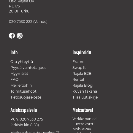
Osk. Rajala Oy
PL 175
20101 Turku
020 7530 222
(Vaihde)
Info
Inspiroidu
Ota yhteyttä
Frame
Pyydä vaihtotarjous
Swap It
Myymälät
Rajala B2B
FAQ
Rental
Meille töihin
Rajala Blogi
Toimitusehdot
Kuvan takana
Tietosuojaseloste
Tilaa uutiskirje
Asiakaspalvelu
Maksutavat
Verkkopankki
Puh.
020 7530 275
Luottokortti
(arkisin klo 8-18)
MobilePay
Matkapuhelin-/pv-maksu 17