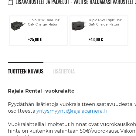
LISÄVARUSTEET JA PALVELUT - VALITSE HALUAMASI VARUSTEET 
Lisää
Lisää
Jupio 30W Dual USB
Jupio 65W Triple USB
ostoskoriin
ostoskoriin
GaN Charger -laturi
GaN Charger -laturi
25,00 €
43,00 €
TUOTTEEN KUVAUS
LISÄTIETOJA
Rajala Rental -vuokralaite
Pyydäthän lisätietoja vuokralaitteen saatavuudesta, vu
osoitteesta
yritysmyynti@rajalacamera.fi
Vuokralaitteilla ilmoitetut hinnat ovat vuorokausikoh
hinta on kuitenkin vähintään 50€/vuorokausi. Viikon