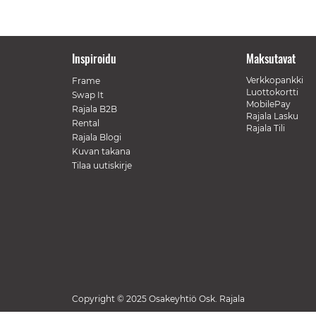
Inspiroidu
Maksutavat
Verkkopankki
Frame
Luottokortti
Swap It
MobilePay
Rajala B2B
Rajala Lasku
Rental
Rajala Tili
Rajala Blogi
Kuvan takana
Tilaa uutiskirje
Copyright © 2025 Osakeyhtiö Osk. Rajala