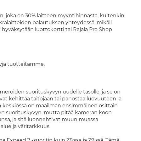
, joka on 30% laitteen myyntihinnasta, kuitenkin
ralaitteiden palautuksen yhteydessä, mikäli
hyväksytään luottokortti tai Rajala Pro Shop
yjä tuotteitamme.
eroiden suorituskyvyn uudelle tasolle, ja se on
uavat kehittää taitojaan tai panostaa luovuuteen ja
II:n keskiössä on maailman ensimmäinen osittain
en suorituskyvyn, mutta pitää kameran koon
nsa, ja sitä luonnehtivat muun muassa
ue ja väritarkkuus.
a Expeed 7 -suoritin kuin Z8:ssa ja Z9:ssä. Tämä