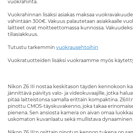
vuokrahinta.
Vuokrahinnan lisäksi asiakas maksaa vuokravakuuden
vähintään 300€. Vakuus palautetaan asiakkaalle vuok
laitteet ovat moitteettomassa kunnossa. Vakuudeksi 
tiliasiakkuus.
Tutustu tarkemmin
vuokrausehtoihin
Vuokratuotteiden lisäksi vuokraamme myös käytett
Nikon Z6 III nostaa keskitason täyden kennokoon kam
jännittävä päivitys valo- ja videokuvaajille, jotka hal
pitää laitteistonsa samalla erittäin kompaktina. Z6I
pinottu CMOS-täyskuvakenno, joka takaa erinomais
pienenä. Sen ansiosta kamera on aivan omaa luokkaa
uskomaton kuvanlaatu sekä mullistava dynaaminen al
Nikon Z6 III:n osittain pinotun kennon tukena on sam