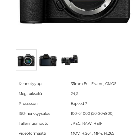
Skip
to
the
Kennotyyppi
35mm Full Frame, CMOS
beginning
Megapikseliä
24,5
of
the
Prosessori
Expeed 7
images
gallery
ISO-herkkyysalue
100-64000 (50-204800)
Tallennusmuoto
JPEG, RAW, HEIF
Videoformaatti
MOV, H.264, MP4, H.265