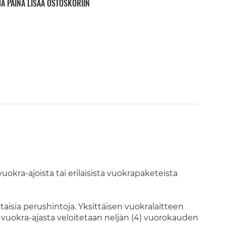
JA PAINA LISÄÄ OSTOSKORIIN
okra-ajoista tai erilaisista vuokrapaketeista
taisia perushintoja. Yksittäisen vuokralaitteen
 vuokra-ajasta veloitetaan neljän (4) vuorokauden