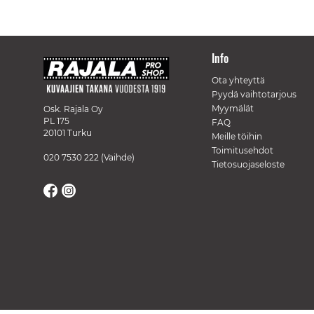
Info
Ota yhteyttä
Pyydä vaihtotarjous
Myymälät
Osk. Rajala Oy
PL 175
FAQ
20101 Turku
Meille töihin
Toimitusehdot
020 7530 222
(Vaihde)
Tietosuojaseloste