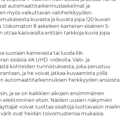
at automaattitarkennuslaskelmat ja
ten myös vaikuttavan valoherkkyyden.
nmukaisesta kuvasta ja kuvata jopa 120 kuvan
ää. Uskomaton 8 askeleen kameran sisäinen 5-
ttaa käsivaralta erittäin tarkkoja kuvia jopa
toa suoraan kamerasta tai luoda 6K-
an sisäisiä 4K UHD -videoita. Valo- ja
ästä kohteiden tunnistuksesta, joka perustuu
antaan, ja he voivat jatkaa kuvaamista yöllä
uvan automaattitarkennuksen herkkyyden ansiosta
tsin, ja se on kaikkien aikojen ensimmäinen
en elektroninen etsin. Näiden uusien näkymien
äyttäjät voivat tuottaa sisältöjä luottavaisin mielin
n värit ovat heidän toivomustensa mukaisia.