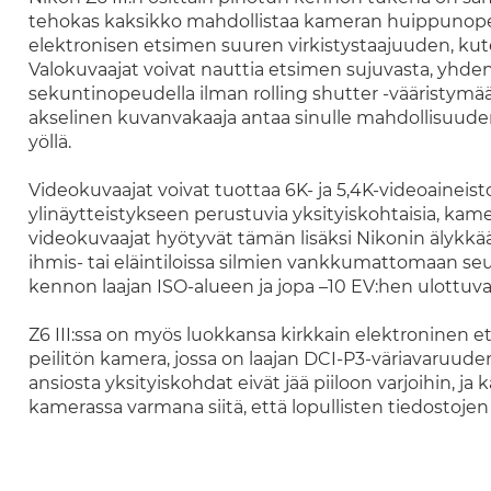
tehokas kaksikko mahdollistaa kameran huippunope
elektronisen etsimen suuren virkistystaajuuden, ku
Valokuvaajat voivat nauttia etsimen sujuvasta, yhde
sekuntinopeudella ilman rolling shutter -vääristym
akselinen kuvanvakaaja antaa sinulle mahdollisuuden o
yöllä.
Videokuvaajat voivat tuottaa 6K- ja 5,4K-videoaineis
ylinäytteistykseen perustuvia yksityiskohtaisia, kamer
videokuvaajat hyötyvät tämän lisäksi Nikonin älykkä
ihmis- tai eläintiloissa silmien vankkumattomaan seur
kennon laajan ISO-alueen ja jopa –10 EV:hen ulott
Z6 III:ssa on myös luokkansa kirkkain elektroninen e
peilitön kamera, jossa on laajan DCI-P3-väriavaruud
ansiosta yksityiskohdat eivät jää piiloon varjoihin, ja k
kamerassa varmana siitä, että lopullisten tiedostoje