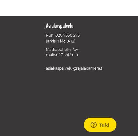
Asiakaspalvelu
Puh.
020 7530 275
(arkisin klo 8-18)
Matkapuhelin-/pv-
maksu 17 snt/min.
asiakaspalvelu@rajalacamera.fi