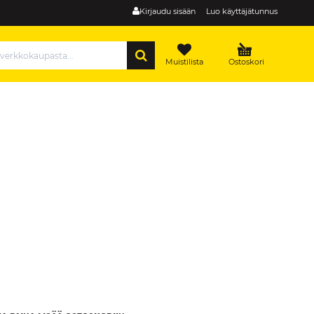
Kirjaudu sisään
Luo käyttäjätunnus
HAE
Muistilista
Ostoskori