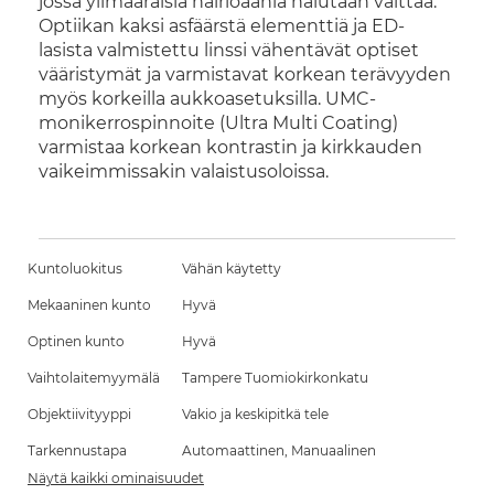
jossa ylimääräisiä häiriöääniä halutaan välttää.
Optiikan kaksi asfäärstä elementtiä ja ED-
lasista valmistettu linssi vähentävät optiset
vääristymät ja varmistavat korkean terävyyden
myös korkeilla aukkoasetuksilla. UMC-
monikerrospinnoite (Ultra Multi Coating)
varmistaa korkean kontrastin ja kirkkauden
vaikeimmissakin valaistusoloissa.
Kuntoluokitus
Vähän käytetty
Mekaaninen kunto
Hyvä
Optinen kunto
Hyvä
Vaihtolaitemyymälä
Tampere Tuomiokirkonkatu
Objektiivityyppi
Vakio ja keskipitkä tele
Tarkennustapa
Automaattinen, Manuaalinen
Näytä kaikki ominaisuudet