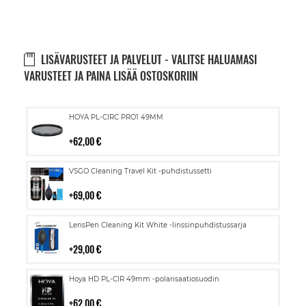
LISÄVARUSTEET JA PALVELUT - VALITSE HALUAMASI
VARUSTEET JA PAINA LISÄÄ OSTOSKORIIN
Lisää
HOYA PL-CIRC PRO1 49MM
ostoskoriin
62,00 €
Lisää
VSGO Cleaning Travel Kit -puhdistussetti
ostoskoriin
69,00 €
Lisää
LensPen Cleaning Kit White -linssinpuhdistussarja
ostoskoriin
29,00 €
Lisää
Hoya HD PL-CIR 49mm -polarisaatiosuodin
ostoskoriin
62,00 €