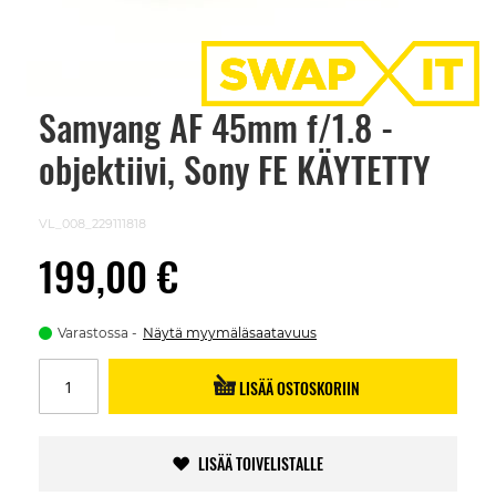
Samyang AF 45mm f/1.8 -
Skip
to
objektiivi, Sony FE KÄYTETTY
the
beginning
of
the
VL_008_229111818
images
gallery
199,00 €
Varastossa
Näytä myymäläsaatavuus
LISÄÄ OSTOSKORIIN
LISÄÄ TOIVELISTALLE