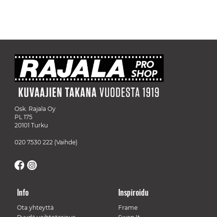
Osk. Rajala Oy
PL 175
20101 Turku
020 7530 222
(Vaihde)
Info
Inspiroidu
Ota yhteyttä
Frame