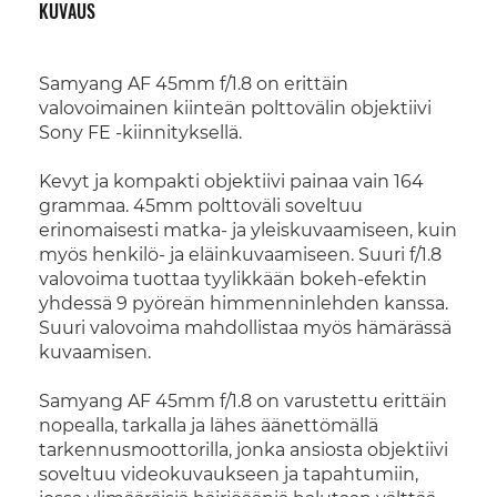
KUVAUS
Samyang AF 45mm f/1.8 on erittäin
valovoimainen kiinteän polttovälin objektiivi
Sony FE -kiinnityksellä.
Kevyt ja kompakti objektiivi painaa vain 164
grammaa. 45mm polttoväli soveltuu
erinomaisesti matka- ja yleiskuvaamiseen, kuin
myös henkilö- ja eläinkuvaamiseen. Suuri f/1.8
valovoima tuottaa tyylikkään bokeh-efektin
yhdessä 9 pyöreän himmenninlehden kanssa.
Suuri valovoima mahdollistaa myös hämärässä
kuvaamisen.
Samyang AF 45mm f/1.8 on varustettu erittäin
nopealla, tarkalla ja lähes äänettömällä
tarkennusmoottorilla, jonka ansiosta objektiivi
soveltuu videokuvaukseen ja tapahtumiin,