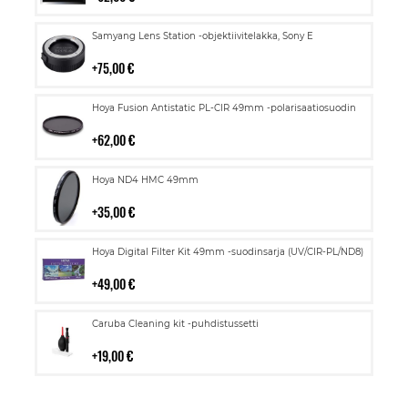
Lisää
Samyang Lens Station -objektiivitelakka, Sony E
ostoskoriin
75,00 €
Lisää
Hoya Fusion Antistatic PL-CIR 49mm -polarisaatiosuodin
ostoskoriin
62,00 €
Lisää
Hoya ND4 HMC 49mm
ostoskoriin
35,00 €
Lisää
Hoya Digital Filter Kit 49mm -suodinsarja (UV/CIR-PL/ND8)
ostoskoriin
49,00 €
Lisää
Caruba Cleaning kit -puhdistussetti
ostoskoriin
19,00 €