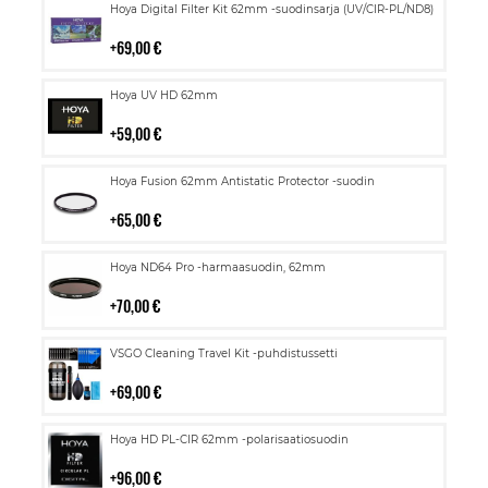
Lisää
Hoya Digital Filter Kit 62mm -suodinsarja (UV/CIR-PL/ND8)
ostoskoriin
69,00 €
Lisää
Hoya UV HD 62mm
ostoskoriin
59,00 €
Lisää
Hoya Fusion 62mm Antistatic Protector -suodin
ostoskoriin
65,00 €
Lisää
Hoya ND64 Pro -harmaasuodin, 62mm
ostoskoriin
70,00 €
Lisää
VSGO Cleaning Travel Kit -puhdistussetti
ostoskoriin
69,00 €
Lisää
Hoya HD PL-CIR 62mm -polarisaatiosuodin
ostoskoriin
96,00 €