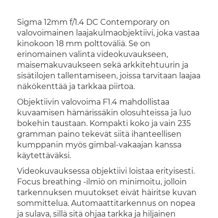
Sigma 12mm f/1.4 DC Contemporary on
valovoimainen laajakulmaobjektiivi, joka vastaa
kinokoon 18 mm polttoväliä. Se on
erinomainen valinta videokuvaukseen,
maisemakuvaukseen sekä arkkitehtuurin ja
sisätilojen tallentamiseen, joissa tarvitaan laajaa
näkökenttää ja tarkkaa piirtoa.
Objektiivin valovoima F1.4 mahdollistaa
kuvaamisen hämärissäkin olosuhteissa ja luo
bokehin taustaan. Kompakti koko ja vain 235
gramman paino tekevät siitä ihanteellisen
kumppanin myös gimbal-vakaajan kanssa
käytettäväksi.
Videokuvauksessa objektiivi loistaa erityisesti.
Focus breathing -ilmiö on minimoitu, jolloin
tarkennuksen muutokset eivät häiritse kuvan
sommittelua. Automaattitarkennus on nopea
ja sulava, sillä sitä ohjaa tarkka ja hiljainen