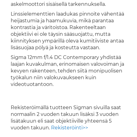
askelmoottori sisäisellä tarkennuksella.
Linssielementtien laadukas pinnoite vähentää
heijastumia ja haamukuvia, mikä parantaa
kontrastia ja väritoistoa. Rakenteeltaan
objektiivi ei ole täysin sääsuojattu, mutta
kiinnityksen ympärillä oleva kumitiiviste antaa
lisäsuojaa pölyä ja kosteutta vastaan.
Sigma 12mm f/1.4 DC Contemporary yhdistää
laajan kuvakulman, erinomaisen valovoiman ja
kevyen rakenteen, tehden siitä monipuolisen
työkalun niin valokuvaukseen kuin
videotuotantoon.
Rekisteröimällä tuotteen Sigman sivuilla saat
normaalin 2 vuoden takuun lisäksi 3 vuoden
lisätakuun eli saat objektiiville yhteensä 5
vuoden takuun.
Rekisteröinti>>