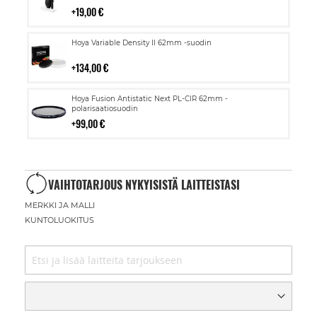
19,00 €
Lisää
Hoya Variable Density II 62mm -suodin
ostoskoriin
134,00 €
Lisää
Hoya Fusion Antistatic Next PL-CIR 62mm -
ostoskoriin
polarisaatiosuodin
99,00 €
VAIHTOTARJOUS NYKYISISTÄ LAITTEISTASI
MERKKI JA MALLI
KUNTOLUOKITUS