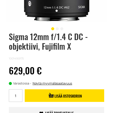
Sigma 12mm f/1.4 C DC -
Skip
to
objektiivi, Fujifilm X
the
beginning
of
the
1001416975
images
gallery
629,00 €
Varastossa
Näytä myymäläsaatavuus
LISÄÄ OSTOSKORIIN