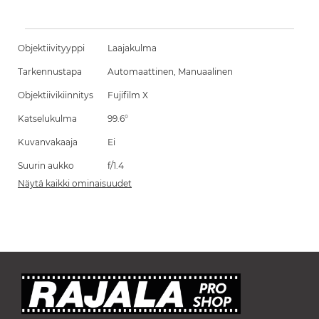
Objektiivityyppi
Laajakulma
Tarkennustapa
Automaattinen, Manuaalinen
Objektiivikiinnitys
Fujifilm X
Katselukulma
99.6°
Kuvanvakaaja
Ei
Suurin aukko
f/1.4
Näytä kaikki ominaisuudet