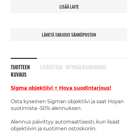
LISÄÄ LAITE
LÄHETÄ TARJOUS SÄHKÖPOSTIIN
TUOTTEEN
LISÄTIETOJA
MYYMÄLÄSAATAVUUS
KUVAUS
Sigma objektiivi + Hoya suodintarjous!
Osta kyseinen Sigman objektiivi ja saat Hoyan
suotimista -50% alennuksen.
Alennus päivittyy automaattisesti, kun lisäät
objektiivin ja suotimen ostoskoriin.