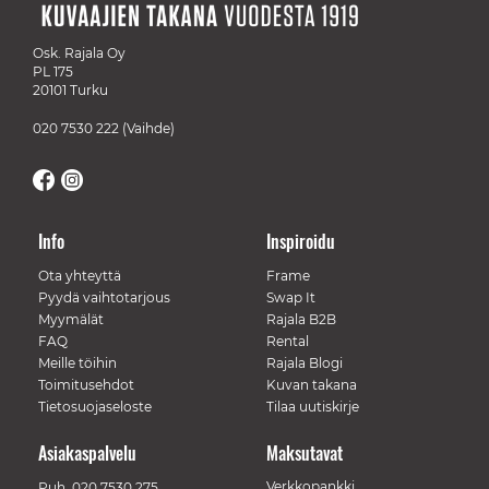
Osk. Rajala Oy
PL 175
20101 Turku
020 7530 222
(Vaihde)
Info
Inspiroidu
Ota yhteyttä
Frame
Pyydä vaihtotarjous
Swap It
Myymälät
Rajala B2B
FAQ
Rental
Meille töihin
Rajala Blogi
Toimitusehdot
Kuvan takana
Tietosuojaseloste
Tilaa uutiskirje
Asiakaspalvelu
Maksutavat
Verkkopankki
Puh.
020 7530 275