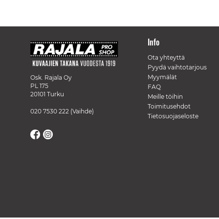
Info
Ota yhteyttä
Pyydä vaihtotarjous
Myymälät
Osk. Rajala Oy
PL 175
FAQ
20101 Turku
Meille töihin
Toimitusehdot
020 7530 222
(Vaihde)
Tietosuojaseloste