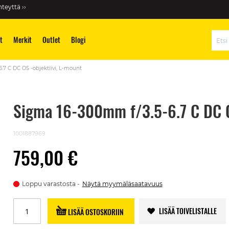
teyttä ››
t
Merkit
Outlet
Blogi
Hae
.7 C DC OS -objektiivi, L-mount
Sigma 16-300mm f/3.5-6.7 C DC O
1001887969
759,00 €
Loppu varastosta
Näytä myymäläsaatavuus
LISÄÄ TOIVELISTALLE
LISÄÄ OSTOSKORIIN