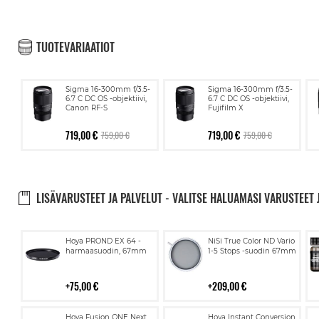
TUOTEVARIAATIOT
Sigma 16-300mm f/3.5-
Sigma 16-300mm f/3.5-
6.7 C DC OS -objektiivi,
6.7 C DC OS -objektiivi,
Canon RF-S
Fujifilm X
719,00 €
719,00 €
759,00 €
759,00 €
LISÄVARUSTEET JA PALVELUT - VALITSE HALUAMASI VARUSTEET 
Lisää
Lisää
Hoya PROND EX 64 -
NiSi True Color ND Vario
ostoskoriin
ostoskoriin
harmaasuodin, 67mm
1-5 Stops -suodin 67mm
75,00 €
209,00 €
Lisää
Lisää
Hoya Fusion ONE Next
Hoya Instant Conversion