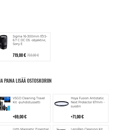
Sigma 16-300mm f/3.5-
6.7 C DC OS -objektiivi,
Sony E
719,00 €
759,00 €
JA PAINA LISÄÄ OSTOSKORIIN
Lisää
Lisää
VSGO Cleaning Travel
Hoya Fusion Antistatic
ostoskoriin
ostoskoriin
Kit -puhdistussetti
Next Protector 67mm -
suodin
69,00 €
71,00 €
Lisää
Lisää
Urth Magnetic Essential
LensPen Cleaning Kit