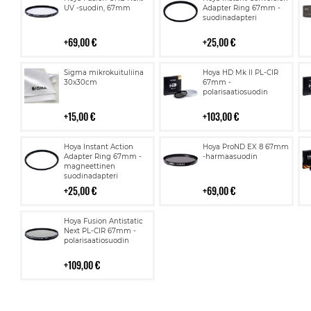
ostoskoriin
ostoskoriin
UV -suodin, 67mm
Adapter Ring 67mm -
suodinadapteri
69,00 €
25,00 €
Lisää
Lisää
Sigma mikrokuituliina
Hoya HD Mk II PL-CIR
ostoskoriin
ostoskoriin
30x30cm
67mm -
polarisaatiosuodin
15,00 €
103,00 €
Lisää
Lisää
Hoya Instant Action
Hoya ProND EX 8 67mm
ostoskoriin
ostoskoriin
Adapter Ring 67mm -
-harmaasuodin
magneettinen
suodinadapteri
25,00 €
69,00 €
Lisää
Hoya Fusion Antistatic
ostoskoriin
Next PL-CIR 67mm -
polarisaatiosuodin
109,00 €