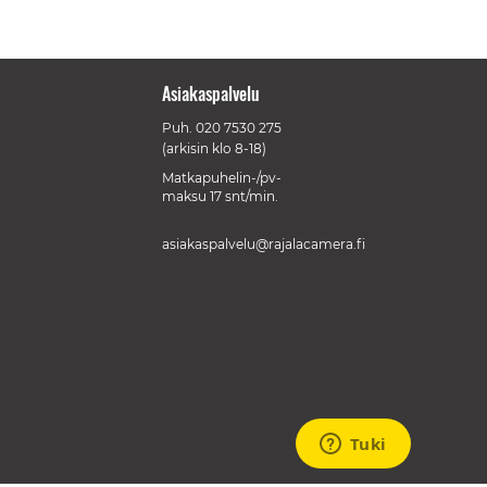
Asiakaspalvelu
Puh.
020 7530 275
(arkisin klo 8-18)
Matkapuhelin-/pv-
maksu 17 snt/min.
asiakaspalvelu@rajalacamera.fi