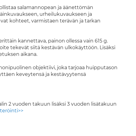
dollistaa salamannopean ja äänettömän
eläinkuvaukseen, urheilukuvaukseen ja
uvat kohteet, varmistaen terävän ja tarkan
rittäin kannettava, painon ollessa vain 615 g.
oite tekevät siitä kestävän ulkokäyttöön. Lisäksi
jetuksen aikana.
ipuolinen objektiivi, joka tarjoaa huipputason
ilyttäen keveytensä ja kestävyytensä
alin 2 vuoden takuun lisäksi 3 vuoden lisätakuun
teröinti>>