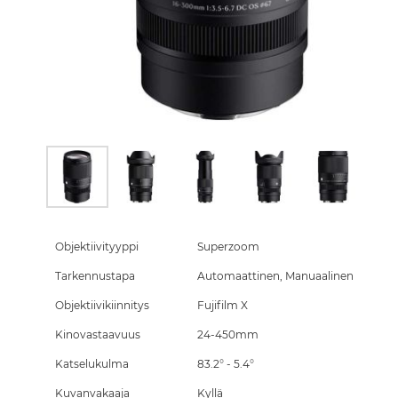
Skip
to
the
Objektiivityyppi
Superzoom
beginning
Tarkennustapa
Automaattinen, Manuaalinen
of
the
Objektiivikiinnitys
Fujifilm X
images
gallery
Kinovastaavuus
24-450mm
Katselukulma
83.2° - 5.4°
Kuvanvakaaja
Kyllä