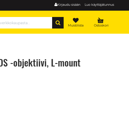
Kirjaudu sisään
Luo käyttäjätunnus
HAE
Muistilista
Ostoskori
S -objektiivi, L-mount