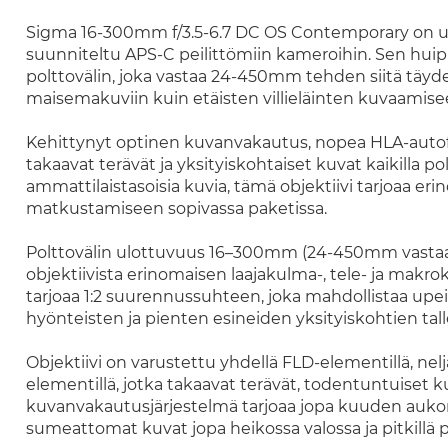
Sigma 16-300mm f/3.5-6.7 DC OS Contemporary on ura
suunniteltu APS-C peilittömiin kameroihin. Sen hui
polttovälin, joka vastaa 24-450mm tehden siitä täydel
maisemakuviin kuin etäisten villieläinten kuvaamise
Kehittynyt optinen kuvanvakautus, nopea HLA-autof
takaavat terävät ja yksityiskohtaiset kuvat kaikilla pol
ammattilaistasoisia kuvia, tämä objektiivi tarjoaa er
matkustamiseen sopivassa paketissa.
Polttovälin ulottuvuus 16–300mm (24-450mm vastaa 
objektiivista erinomaisen laajakulma-, tele- ja makro
tarjoaa 1:2 suurennussuhteen, joka mahdollistaa upe
hyönteisten ja pienten esineiden yksityiskohtien ta
Objektiivi on varustettu yhdellä FLD-elementillä, neljäl
elementillä, jotka takaavat terävät, todentuntuiset 
kuvanvakautusjärjestelmä tarjoaa jopa kuuden aukon
sumeattomat kuvat jopa heikossa valossa ja pitkillä po