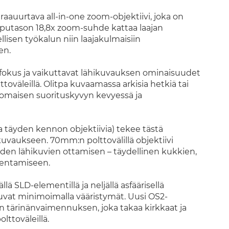
auurtava all-in-one zoom-objektiivi, joka on
pputason 18,8x zoom-suhde kattaa laajan
lisen työkalun niin laajakulmaisiin
en.
okus ja vaikuttavat lähikuvauksen ominaisuudet
ttoväleillä. Olitpa kuvaamassa arkisia hetkiä tai
inomaisen suorituskyvyn kevyessä ja
täyden kennon objektiivia) tekee tästä
kuvaukseen. 70mm:n polttovälillä objektiivi
iden lähikuvien ottamisen – täydellinen kukkien,
llentamiseen.
lä SLD-elementillä ja neljällä asfäärisellä
kuvat minimoimalla vääristymät. Uusi OS2-
 tärinänvaimennuksen, joka takaa kirkkaat ja
lttoväleillä.