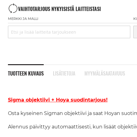
VAIHTOTARJOUS NYKYISISTÄ LAITTEISTASI
MERKKI JA MALLI
K
TUOTTEEN KUVAUS
LISÄTIETOJA
MYYMÄLÄSAATAVUUS
Sigma objektiivi + Hoya suodintarjous!
Osta kyseinen Sigman objektiivi ja saat Hoyan suoti
Alennus päivittyy automaattisesti, kun lisäät objektii