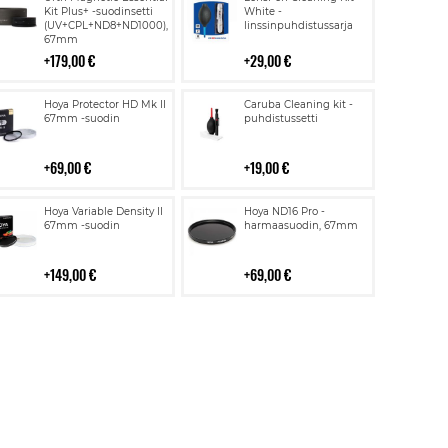
ostoskoriin
ostoskoriin
Kit Plus+ -suodinsetti
White -
(UV+CPL+ND8+ND1000),
linssinpuhdistussarja
67mm
179,00 €
29,00 €
Lisää
Lisää
Hoya Protector HD Mk II
Caruba Cleaning kit -
ostoskoriin
ostoskoriin
67mm -suodin
puhdistussetti
69,00 €
19,00 €
Lisää
Lisää
Hoya Variable Density II
Hoya ND16 Pro -
ostoskoriin
ostoskoriin
67mm -suodin
harmaasuodin, 67mm
149,00 €
69,00 €