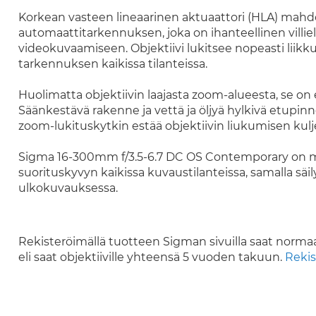
Korkean vasteen lineaarinen aktuaattori (HLA) mah
automaattitarkennuksen, joka on ihanteellinen villi
videokuvaamiseen. Objektiivi lukitsee nopeasti liikk
tarkennuksen kaikissa tilanteissa.
Huolimatta objektiivin laajasta zoom-alueesta, se on e
Säänkestävä rakenne ja vettä ja öljyä hylkivä etupinn
zoom-lukituskytkin estää objektiivin liukumisen kul
Sigma 16-300mm f/3.5-6.7 DC OS Contemporary on mon
suorituskyvyn kaikissa kuvaustilanteissa, samalla sä
ulkokuvauksessa.
Rekisteröimällä tuotteen Sigman sivuilla saat norma
eli saat objektiiville yhteensä 5 vuoden takuun.
Rekis