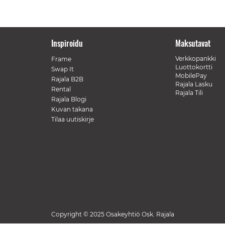
Inspiroidu
Maksutavat
Verkkopankki
Frame
Luottokortti
Swap It
MobilePay
Rajala B2B
Rajala Lasku
Rental
Rajala Tili
Rajala Blogi
Kuvan takana
Tilaa uutiskirje
Copyright © 2025 Osakeyhtiö Osk. Rajala