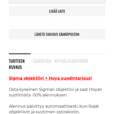
LISÄÄ LAITE
LÄHETÄ TARJOUS SÄHKÖPOSTIIN
TUOTTEEN
LISÄTIETOJA
MYYMÄLÄSAATAVUUS
KUVAUS
Sigma objektiivi + Hoya suodintarjous!
Osta kyseinen Sigman objektiivi ja saat Hoyan
suotimista -50% alennuksen.
Alennus päivittyy automaattisesti, kun lisäät
objektiivin ja suotimen ostoskoriin.