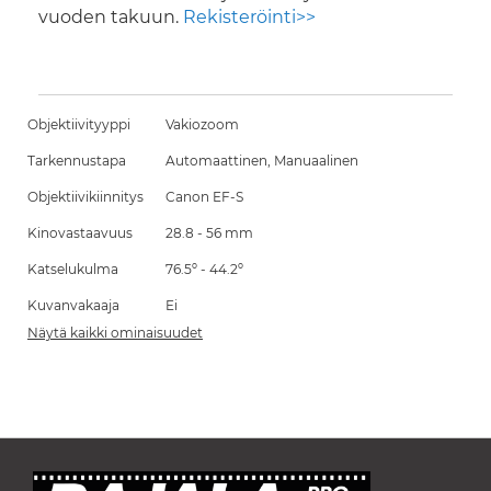
vuoden takuun.
Rekisteröinti>>
Objektiivityyppi
Vakiozoom
Tarkennustapa
Automaattinen, Manuaalinen
Objektiivikiinnitys
Canon EF-S
Kinovastaavuus
28.8 - 56 mm
Katselukulma
76.5º - 44.2º
Kuvanvakaaja
Ei
Näytä kaikki ominaisuudet