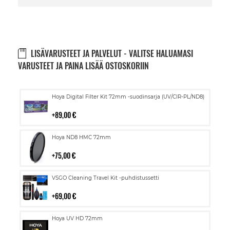
LISÄVARUSTEET JA PALVELUT - VALITSE HALUAMASI
VARUSTEET JA PAINA LISÄÄ OSTOSKORIIN
Lisää
Hoya Digital Filter Kit 72mm -suodinsarja (UV/CIR-PL/ND8)
ostoskoriin
89,00 €
Lisää
Hoya ND8 HMC 72mm
ostoskoriin
75,00 €
Lisää
VSGO Cleaning Travel Kit -puhdistussetti
ostoskoriin
69,00 €
Lisää
Hoya UV HD 72mm
ostoskoriin