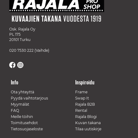
Osk. Rajala Oy
PL 175
20101 Turku
020 7530 222
(Vaihde)
Info
Inspiroidu
Ota yhteyttä
Frame
Pyydä vaihtotarjous
Swap It
Myymälät
Rajala B2B
FAQ
Rental
Meille töihin
Rajala Blogi
Toimitusehdot
Kuvan takana
Tietosuojaseloste
Tilaa uutiskirje