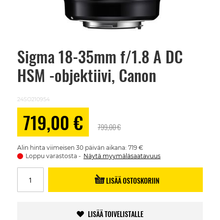
Sigma 18-35mm f/1.8 A DC
Skip
to
HSM -objektiivi, Canon
the
beginning
of
the
24SO210954
images
gallery
Alennushinta
719,00 €
799,00 €
Alin hinta viimeisen 30 päivän aikana: 719 €
Loppu varastosta
Näytä myymäläsaatavuus
LISÄÄ OSTOSKORIIN
LISÄÄ TOIVELISTALLE