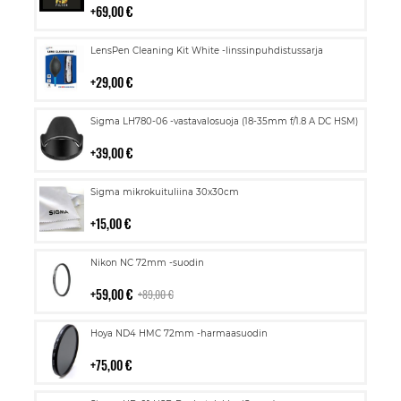
69,00 €
Lisää
LensPen Cleaning Kit White -linssinpuhdistussarja
ostoskoriin
29,00 €
Lisää
Sigma LH780-06 -vastavalosuoja (18-35mm f/1.8 A DC HSM)
ostoskoriin
39,00 €
Lisää
Sigma mikrokuituliina 30x30cm
ostoskoriin
15,00 €
Lisää
Nikon NC 72mm -suodin
ostoskoriin
59,00 €
89,00 €
Lisää
Hoya ND4 HMC 72mm -harmaasuodin
ostoskoriin
75,00 €