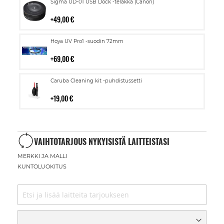
Lisää
Sigma UD-01 USB Dock -telakka (Canon)
ostoskoriin
49,00 €
Lisää
Hoya UV Pro1 -suodin 72mm
ostoskoriin
69,00 €
Lisää
Caruba Cleaning kit -puhdistussetti
ostoskoriin
19,00 €
VAIHTOTARJOUS NYKYISISTÄ LAITTEISTASI
MERKKI JA MALLI
KUNTOLUOKITUS