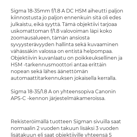
Sigma 18-35mm f/1.8 A DC HSM aiheutti paljon
kiinnostusta jo paljon ennenkuin sitä oli edes
julkaistu, eikä syyttä. Tämä objektiivi tarjoaa
uskomattoman f/1.8 valovoiman läpi koko
zoomausalueen, tämän ansiosta
syvyysterävyyden hallinta sekä kuvaaminen
vähässäkin valossa on entistä helpompaa.
Objektiivin kuvanlaatu on poikkeuksellinen ja
HSM -tarkennusmoottori antaa erittäin
nopean sekä lähes äänettömän
automaattitarkennuksen jokaisella kerralla.
Sigma 18-35/1.8 A on yhteensopiva Canonin
APS-C -kennon järjestelmäkameroissa.
Rekisteröimällä tuotteen Sigman sivuilla saat
normaalin 2 vuoden takuun lisäksi 3 vuoden
lisätakuun eli saat objektiiville yhteensä 5