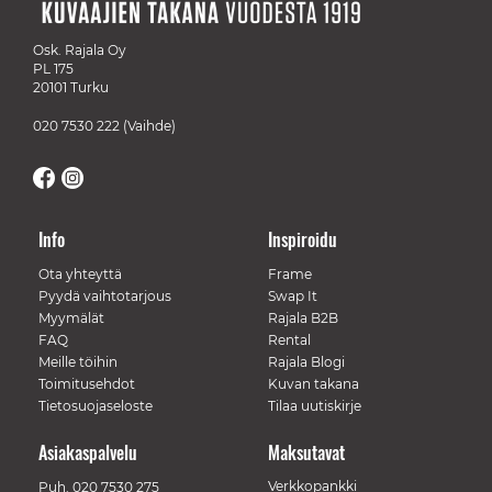
Osk. Rajala Oy
PL 175
20101 Turku
020 7530 222
(Vaihde)
Info
Inspiroidu
Ota yhteyttä
Frame
Pyydä vaihtotarjous
Swap It
Myymälät
Rajala B2B
FAQ
Rental
Meille töihin
Rajala Blogi
Toimitusehdot
Kuvan takana
Tietosuojaseloste
Tilaa uutiskirje
Asiakaspalvelu
Maksutavat
Verkkopankki
Puh.
020 7530 275