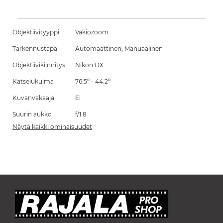
Objektiivityyppi
Vakiozoom
Tarkennustapa
Automaattinen, Manuaalinen
Objektiivikiinnitys
Nikon DX
Katselukulma
76.5º - 44.2º
Kuvanvakaaja
Ei
Suurin aukko
f/1.8
Näytä kaikki ominaisuudet