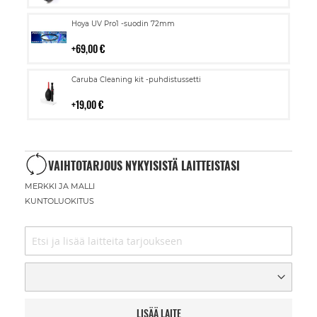
Lisää
Hoya UV Pro1 -suodin 72mm
ostoskoriin
69,00 €
Lisää
Caruba Cleaning kit -puhdistussetti
ostoskoriin
19,00 €
VAIHTOTARJOUS NYKYISISTÄ LAITTEISTASI
MERKKI JA MALLI
KUNTOLUOKITUS
LISÄÄ LAITE