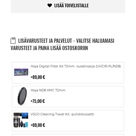
LISÄÄ TOIVELISTALLE
LISÄVARUSTEET JA PALVELUT - VALITSE HALUAMASI
VARUSTEET JA PAINA LISÄÄ OSTOSKORIIN
Lisää
Hoya Digital Filter Kit 72mm -suodinsarja (UV/CIR-PL/ND8)
ostoskoriin
89,00 €
Lisää
Hoya ND8 HMC 72mm
ostoskoriin
75,00 €
Lisää
VSGO Cleaning Travel Kit -puhdistussetti
ostoskoriin
69,00 €