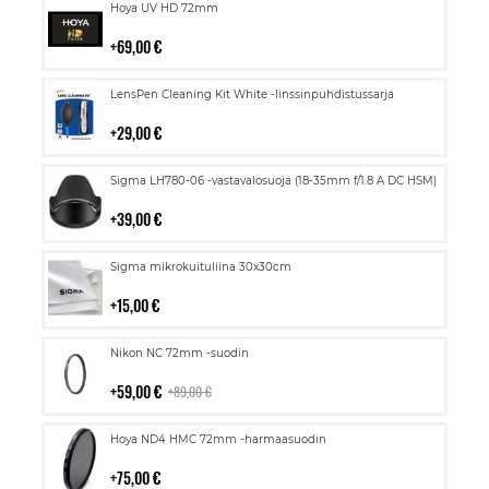
Lisää
Hoya UV HD 72mm
ostoskoriin
69,00 €
Lisää
LensPen Cleaning Kit White -linssinpuhdistussarja
ostoskoriin
29,00 €
Lisää
Sigma LH780-06 -vastavalosuoja (18-35mm f/1.8 A DC HSM)
ostoskoriin
39,00 €
Lisää
Sigma mikrokuituliina 30x30cm
ostoskoriin
15,00 €
Lisää
Nikon NC 72mm -suodin
ostoskoriin
59,00 €
89,00 €
Lisää
Hoya ND4 HMC 72mm -harmaasuodin
ostoskoriin
75,00 €