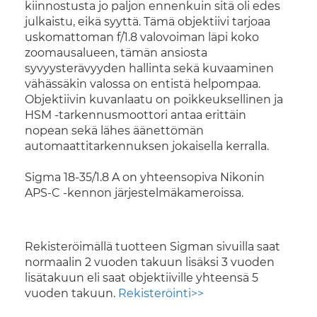
kiinnostusta jo paljon ennenkuin sitä oli edes
julkaistu, eikä syyttä. Tämä objektiivi tarjoaa
uskomattoman f/1.8 valovoiman läpi koko
zoomausalueen, tämän ansiosta
syvyysterävyyden hallinta sekä kuvaaminen
vähässäkin valossa on entistä helpompaa.
Objektiivin kuvanlaatu on poikkeuksellinen ja
HSM -tarkennusmoottori antaa erittäin
nopean sekä lähes äänettömän
automaattitarkennuksen jokaisella kerralla.
Sigma 18-35/1.8 A on yhteensopiva Nikonin
APS-C -kennon järjestelmäkameroissa.
Rekisteröimällä tuotteen Sigman sivuilla saat
normaalin 2 vuoden takuun lisäksi 3 vuoden
lisätakuun eli saat objektiiville yhteensä 5
vuoden takuun.
Rekisteröinti>>