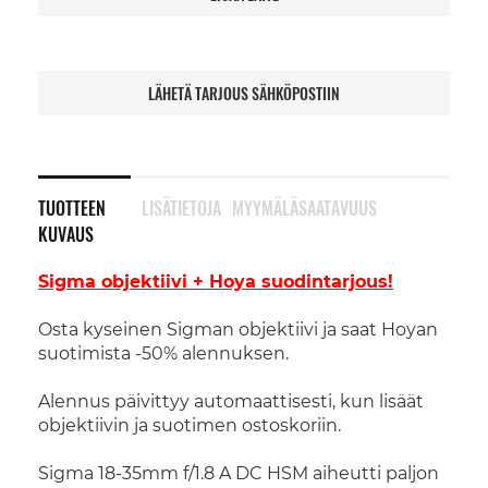
LÄHETÄ TARJOUS SÄHKÖPOSTIIN
TUOTTEEN
LISÄTIETOJA
MYYMÄLÄSAATAVUUS
KUVAUS
Sigma objektiivi + Hoya suodintarjous!
Osta kyseinen Sigman objektiivi ja saat Hoyan
suotimista -50% alennuksen.
Alennus päivittyy automaattisesti, kun lisäät
objektiivin ja suotimen ostoskoriin.
Sigma 18-35mm f/1.8 A DC HSM aiheutti paljon