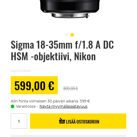
Sigma 18-35mm f/1.8 A DC
Skip
to
HSM -objektiivi, Nikon
the
beginning
of
the
24SO210955
images
gallery
Alennushinta
599,00 €
809,00 €
Alin hinta viimeisen 30 päivän aikana: 599 €
Varastossa
Näytä myymäläsaatavuus
LISÄÄ OSTOSKORIIN