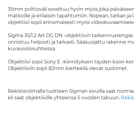
35mm polttoväli soveltuu hyvin myös joka päiväise
matkoille ja erilaisiin tapahtumiin. Nopean, tarkan 
objektiivi sopii erinomaisesti myös videokuvaamisee
Sigma 35/1.2 Art DG DN -objektiivin tarkennusrengas
onnistuu helposti ja tarkasti. Sääsuojattu rakenne 
kuvausolosuhteissa.
Objektiivi sopii Sony E -kiinnityksen täyden koon k
Objektiiviin sopii 82mm kierteellä olevat suotimet.
Rekisteröimällä tuotteen Sigman sivuilla saat norma
eli saat objektiiville yhteensä 5 vuoden takuun.
Rekis