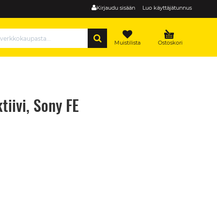
Kirjaudu sisään
Luo käyttäjätunnus
HAE
Muistilista
Ostoskori
iivi, Sony FE