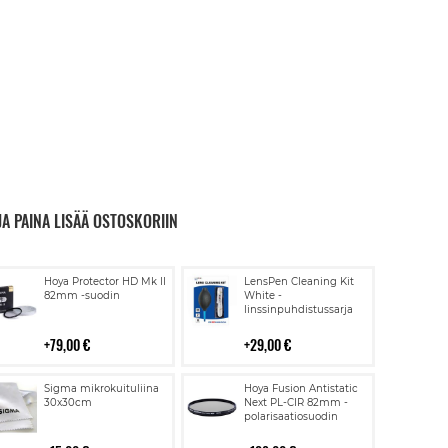
JA PAINA LISÄÄ OSTOSKORIIN
Lisää
Lisää
Hoya Protector HD Mk II
LensPen Cleaning Kit
ostoskoriin
ostoskoriin
82mm -suodin
White -
linssinpuhdistussarja
79,00 €
29,00 €
Lisää
Lisää
Sigma mikrokuituliina
Hoya Fusion Antistatic
ostoskoriin
ostoskoriin
30x30cm
Next PL-CIR 82mm -
polarisaatiosuodin