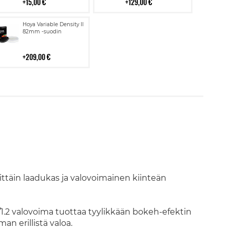
15,00 €
129,00 €
Lisää
Hoya Variable Density II
ostoskoriin
82mm -suodin
209,00 €
ttäin laadukas ja valovoimainen kiinteän
/1.2 valovoima tuottaa tyylikkään bokeh-efektin
n erillistä valoa.