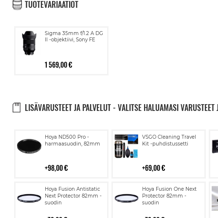
TUOTEVARIAATIOT
Sigma 35mm f/1.2 A DG
II -objektiivi, Sony FE
1 569,00 €
LISÄVARUSTEET JA PALVELUT - VALITSE HALUAMASI VARUSTEET 
Lisää
Lisää
Hoya ND500 Pro -
VSGO Cleaning Travel
ostoskoriin
ostoskoriin
harmaasuodin, 82mm
Kit -puhdistussetti
98,00 €
69,00 €
Lisää
Lisää
Hoya Fusion Antistatic
Hoya Fusion One Next
ostoskoriin
ostoskoriin
Next Protector 82mm -
Protector 82mm -
suodin
suodin