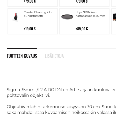
79,00 €
79,00 €
Lisää
Lisää
Caruba Cleaning kit -
Hoya ND16 Pro -
ostoskoriin
ostoskoriin
puhdistussetti
harmaasuodin, 82mm
19,00 €
89,00 €
TUOTTEEN KUVAUS
LISÄTIETOJA
Sigma 35mm f/1.2 A DG DN on Art -sarjaan kuuluva eri
polttovälin objektiivi.
Objektiivin lähin tarkennusetäisyys on 30 cm. Suuri f
sekä mahdollistaa kuvaamisen heikossakin valossa ilma