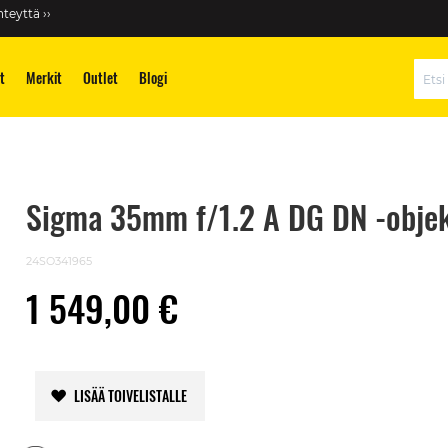
teyttä ››
t
Merkit
Outlet
Blogi
Hae
Sigma 35mm f/1.2 A DG DN -objekt
24SO341965
1 549,00 €
LISÄÄ TOIVELISTALLE