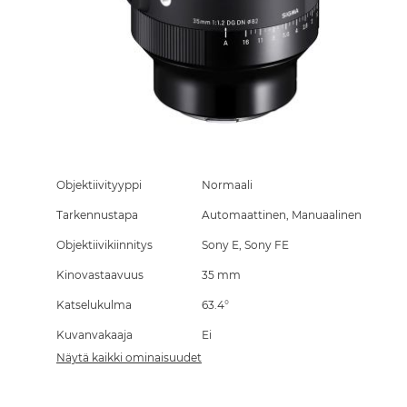
Skip
to
the
Objektiivityyppi
Normaali
beginning
Tarkennustapa
Automaattinen, Manuaalinen
of
the
Objektiivikiinnitys
Sony E, Sony FE
images
gallery
Kinovastaavuus
35 mm
Katselukulma
63.4°
Kuvanvakaaja
Ei
Näytä kaikki ominaisuudet