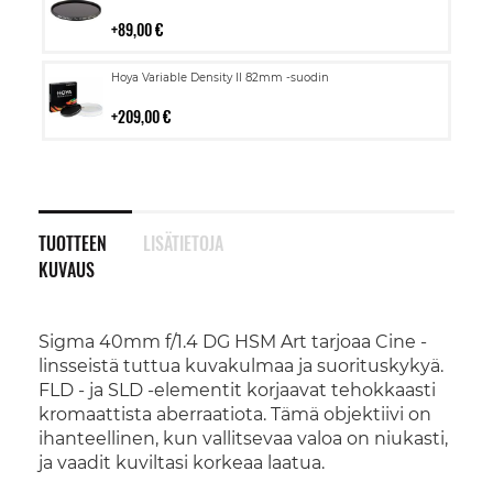
ostoskoriin
89,00 €
Lisää
Hoya Variable Density II 82mm -suodin
ostoskoriin
209,00 €
TUOTTEEN
LISÄTIETOJA
KUVAUS
Sigma 40mm f/1.4 DG HSM Art tarjoaa Cine -
linsseistä tuttua kuvakulmaa ja suorituskykyä.
FLD - ja SLD -elementit korjaavat tehokkaasti
kromaattista aberraatiota. Tämä objektiivi on
ihanteellinen, kun vallitsevaa valoa on niukasti,
ja vaadit kuviltasi korkeaa laatua.