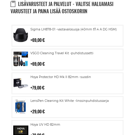
LISÄVARUSTEET JA PALVELUT - VALITSE HALUAMASI
VARUSTEET JA PAINA LISÄÄ OSTOSKORIIN
Lisää
Sigma LH878-01 -vastavalosuoja (40mm f/1.4 A DG HSM)
ostoskoriin
69,00 €
Lisää
VSGO Cleaning Travel Kit -puhdistussetti
ostoskoriin
69,00 €
Lisää
Hoya Protector HD Mk II 82mm -suodin
ostoskoriin
79,00 €
Lisää
LensPen Cleaning Kit White -linssinpuhdistussarja
ostoskoriin
29,00 €
Lisää
Hoya UV HD 82mm
ostoskoriin