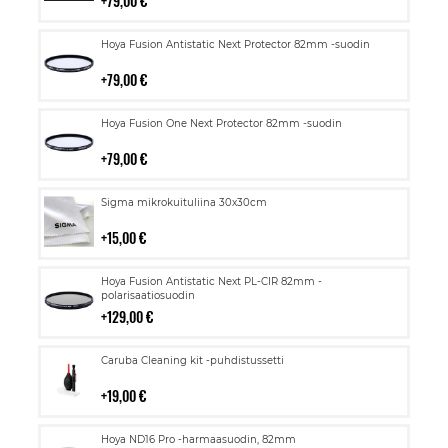
79,00 €
Lisää
Hoya Fusion Antistatic Next Protector 82mm -suodin
ostoskoriin
79,00 €
Lisää
Hoya Fusion One Next Protector 82mm -suodin
ostoskoriin
79,00 €
Lisää
Sigma mikrokuituliina 30x30cm
ostoskoriin
15,00 €
Lisää
Hoya Fusion Antistatic Next PL-CIR 82mm -
ostoskoriin
polarisaatiosuodin
129,00 €
Lisää
Caruba Cleaning kit -puhdistussetti
ostoskoriin
19,00 €
Lisää
Hoya ND16 Pro -harmaasuodin, 82mm