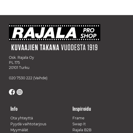
Osk. Rajala Oy
PL 175
20101 Turku
020 7530 222
(Vaihde)
Info
Inspiroidu
Ota yhteyttä
Frame
Pyydä vaihtotarjous
Swap It
Myymälät
Rajala B2B