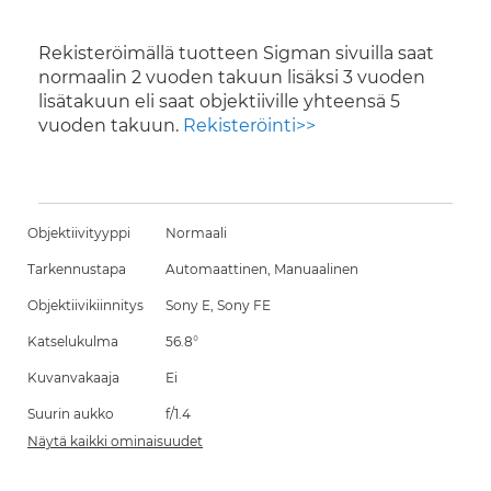
Rekisteröimällä tuotteen Sigman sivuilla saat
normaalin 2 vuoden takuun lisäksi 3 vuoden
lisätakuun eli saat objektiiville yhteensä 5
vuoden takuun.
Rekisteröinti>>
Objektiivityyppi
Normaali
Tarkennustapa
Automaattinen, Manuaalinen
Objektiivikiinnitys
Sony E, Sony FE
Katselukulma
56.8°
Kuvanvakaaja
Ei
Suurin aukko
f/1.4
Näytä kaikki ominaisuudet