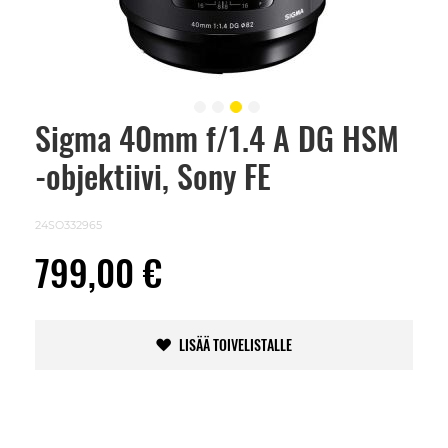
Sigma 40mm f/1.4 A DG HSM
Skip
to
-objektiivi, Sony FE
the
beginning
of
the
24SO332965
images
gallery
799,00 €
LISÄÄ TOIVELISTALLE