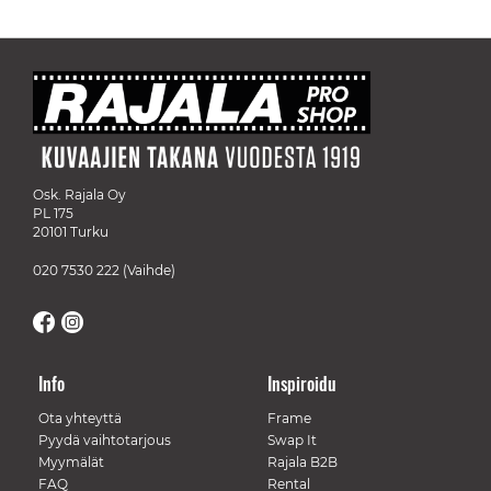
Osk. Rajala Oy
PL 175
20101 Turku
020 7530 222
(Vaihde)
Info
Inspiroidu
Ota yhteyttä
Frame
Pyydä vaihtotarjous
Swap It
Myymälät
Rajala B2B
FAQ
Rental