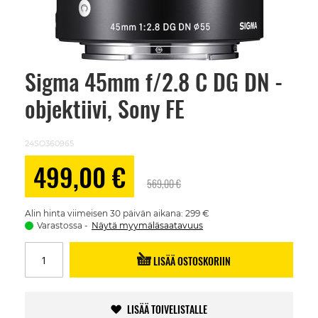
Sigma 45mm f/2.8 C DG DN -
Skip
to
objektiivi, Sony FE
the
beginning
of
the
24SO360965
images
gallery
Alennushinta
499,00 €
569,00 €
Alin hinta viimeisen 30 päivän aikana: 299 €
Varastossa
Näytä myymäläsaatavuus
LISÄÄ OSTOSKORIIN
LISÄÄ TOIVELISTALLE