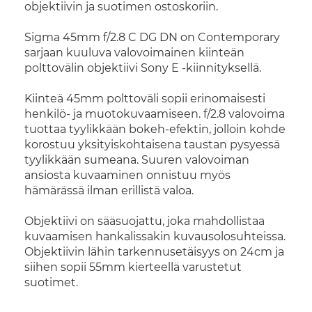
objektiivin ja suotimen ostoskoriin.
Sigma 45mm f/2.8 C DG DN on Contemporary
sarjaan kuuluva valovoimainen kiinteän
polttovälin objektiivi Sony E -kiinnityksellä.
Kiinteä 45mm polttoväli sopii erinomaisesti
henkilö- ja muotokuvaamiseen. f/2.8 valovoima
tuottaa tyylikkään bokeh-efektin, jolloin kohde
korostuu yksityiskohtaisena taustan pysyessä
tyylikkään sumeana. Suuren valovoiman
ansiosta kuvaaminen onnistuu myös
hämärässä ilman erillistä valoa.
Objektiivi on sääsuojattu, joka mahdollistaa
kuvaamisen hankalissakin kuvausolosuhteissa.
Objektiivin lähin tarkennusetäisyys on 24cm ja
siihen sopii 55mm kierteellä varustetut
suotimet.