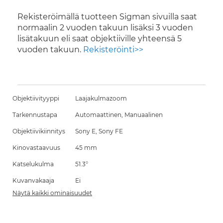
Rekisteröimällä tuotteen Sigman sivuilla saat
normaalin 2 vuoden takuun lisäksi 3 vuoden
lisätakuun eli saat objektiiville yhteensä 5
vuoden takuun.
Rekisteröinti>>
Objektiivityyppi
Laajakulmazoom
Tarkennustapa
Automaattinen, Manuaalinen
Objektiivikiinnitys
Sony E, Sony FE
Kinovastaavuus
45 mm
Katselukulma
51.3°
Kuvanvakaaja
Ei
Näytä kaikki ominaisuudet