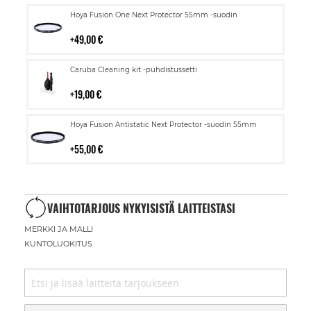
Lisää
Hoya Fusion One Next Protector 55mm -suodin
ostoskoriin
49,00 €
Lisää
Caruba Cleaning kit -puhdistussetti
ostoskoriin
19,00 €
Lisää
Hoya Fusion Antistatic Next Protector -suodin 55mm
ostoskoriin
55,00 €
VAIHTOTARJOUS NYKYISISTÄ LAITTEISTASI
MERKKI JA MALLI
KUNTOLUOKITUS