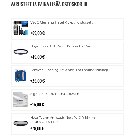
VARUSTEET JA PAINA LISÄÄ OSTOSKORIIN
Lisää
VSGO Cleaning Travel Kit -puhdistussetti
ostoskoriin
69,00 €
Lisää
Hoya Fusion ONE Next UV -suodin, 55mm
ostoskoriin
49,00 €
Lisää
LensPen Cleaning Kit White -linssinpuhdistussarja
ostoskoriin
29,00 €
Lisää
Sigma mikrokuituliina 30x30cm
ostoskoriin
15,00 €
Lisää
Hoya Fusion Antistatic Next PL-CIR 55mm -
ostoskoriin
polarisaatiosuodin
79,00 €