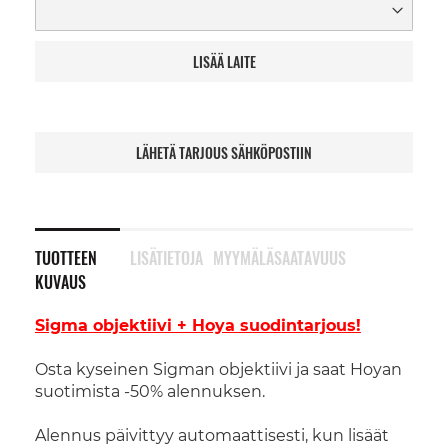
LISÄÄ LAITE
LÄHETÄ TARJOUS SÄHKÖPOSTIIN
TUOTTEEN
LISÄTIETOJA
MYYMÄLÄSAATAVUUS
KUVAUS
Sigma objektiivi + Hoya suodintarjous!
Osta kyseinen Sigman objektiivi ja saat Hoyan
suotimista -50% alennuksen.
Alennus päivittyy automaattisesti, kun lisäät