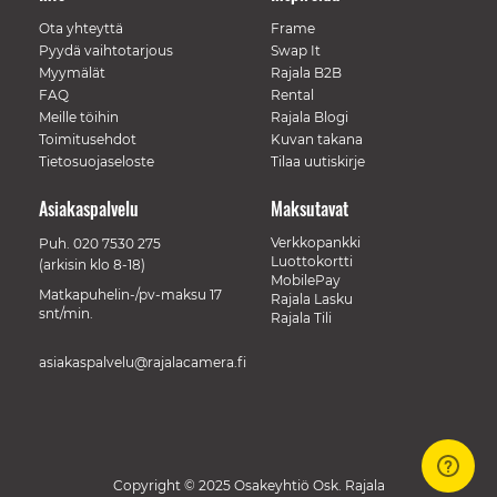
Ota yhteyttä
Frame
Pyydä vaihtotarjous
Swap It
Myymälät
Rajala B2B
FAQ
Rental
Meille töihin
Rajala Blogi
Toimitusehdot
Kuvan takana
Tietosuojaseloste
Tilaa uutiskirje
Asiakaspalvelu
Maksutavat
Verkkopankki
Puh.
020 7530 275
Luottokortti
(arkisin klo 8-18)
MobilePay
Matkapuhelin-/pv-maksu 17
Rajala Lasku
snt/min.
Rajala Tili
asiakaspalvelu@rajalacamera.fi
Copyright © 2025 Osakeyhtiö Osk. Rajala