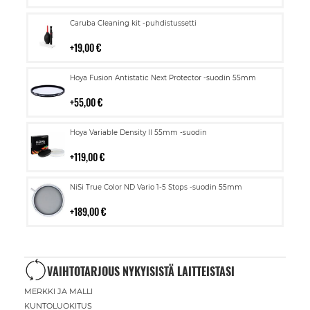
Lisää
Caruba Cleaning kit -puhdistussetti
ostoskoriin
19,00 €
Lisää
Hoya Fusion Antistatic Next Protector -suodin 55mm
ostoskoriin
55,00 €
Lisää
Hoya Variable Density II 55mm -suodin
ostoskoriin
119,00 €
Lisää
NiSi True Color ND Vario 1-5 Stops -suodin 55mm
ostoskoriin
189,00 €
VAIHTOTARJOUS NYKYISISTÄ LAITTEISTASI
MERKKI JA MALLI
KUNTOLUOKITUS