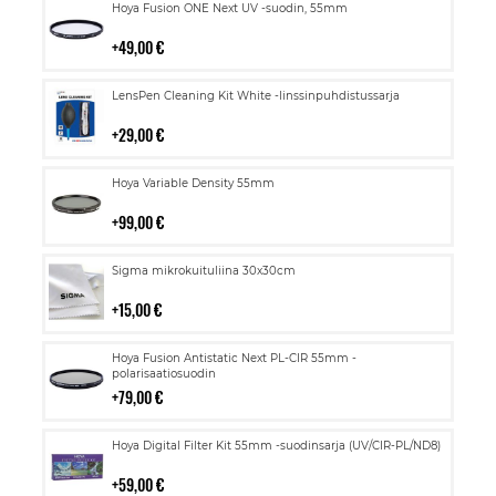
Lisää
Hoya Fusion ONE Next UV -suodin, 55mm
ostoskoriin
49,00 €
Lisää
LensPen Cleaning Kit White -linssinpuhdistussarja
ostoskoriin
29,00 €
Lisää
Hoya Variable Density 55mm
ostoskoriin
99,00 €
Lisää
Sigma mikrokuituliina 30x30cm
ostoskoriin
15,00 €
Lisää
Hoya Fusion Antistatic Next PL-CIR 55mm -
ostoskoriin
polarisaatiosuodin
79,00 €
Lisää
Hoya Digital Filter Kit 55mm -suodinsarja (UV/CIR-PL/ND8)
ostoskoriin
59,00 €