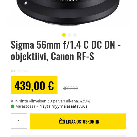
Sigma 56mm f/1.4 C DC DN -
Skip
to
objektiivi, Canon RF-S
the
beginning
of
the
1001351972
images
gallery
Alennushinta
439,00 €
489,00 €
Alin hinta viimeisen 30 päivän aikana: 439 €
Varastossa
Näytä myymäläsaatavuus
LISÄÄ OSTOSKORIIN