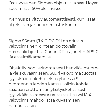
Osta kyseinen Sigman objektiivi ja saat Hoyan
suotimista -50% alennuksen.
Alennus päivittyy automaattisesti, kun lisäät
objektiivin ja suotimen ostoskoriin.
Sigma 56mm f/1.4 C DC DN on erittäin
valovoimainen kiinteän polttovälin
normaaliobjektiivi Canon RF -bajonetin APS-C -
järjestelmäkameroille.
Objektiivi sopii erinomaisesti henkilö-, muoto-
ja yleiskuvaamiseen. Suuri valovoima tuottaa
tyylikkään bokeh-efektin yhdessä 9-
himmennin lehden kanssa, jolloin kohde
saadaan erottumaan yksityiskohtaisesti
tyylikkään sumeasta taustasta. Lisäksi f/1.4
valovoima mahdollistaa kuvaamisen
hämärässäkin.