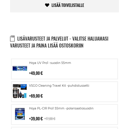
LISÄÄ TOIVELISTALLE
LISÄVARUSTEET JA PALVELUT - VALITSE HALUAMASI
VARUSTEET JA PAINA LISÄÄ OSTOSKORIIN
Lisää
Hoya UV Pro1 -suodin 55mm
ostoskoriin
49,00 €
Lisää
VSGO Cleaning Travel Kit -puhdistussetti
ostoskoriin
69,00 €
Lisää
Hoya PL-CIR Pro1 55mm -polarisaatiosuodin
ostoskoriin
39,00 €
77,00 €