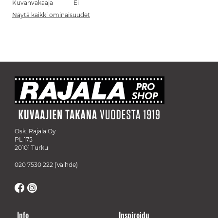
Kuvanvakaaja
Ei
Näytä kaikki ominaisuudet
Osk. Rajala Oy
PL 175
20101 Turku
020 7530 222
(Vaihde)
Info
Inspiroidu