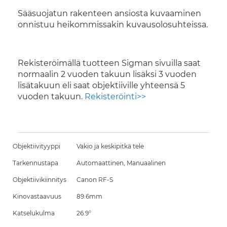
Sääsuojatun rakenteen ansiosta kuvaaminen
onnistuu heikommissakin kuvausolosuhteissa.
Rekisteröimällä tuotteen Sigman sivuilla saat
normaalin 2 vuoden takuun lisäksi 3 vuoden
lisätakuun eli saat objektiiville yhteensä 5
vuoden takuun.
Rekisteröinti>>
Objektiivityyppi
Vakio ja keskipitkä tele
Tarkennustapa
Automaattinen, Manuaalinen
Objektiivikiinnitys
Canon RF-S
Kinovastaavuus
89.6mm
Katselukulma
26.9°