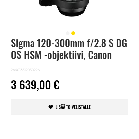
Sigma 120-300mm f/2.8 S DG
Skip
to
OS HSM -objektiivi, Canon
the
beginning
of
the
24401381203022N
images
gallery
3 639,00 €
LISÄÄ TOIVELISTALLE