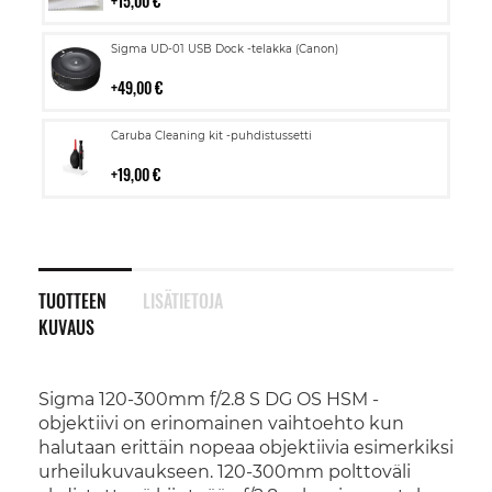
15,00 €
Lisää
Sigma UD-01 USB Dock -telakka (Canon)
ostoskoriin
49,00 €
Lisää
Caruba Cleaning kit -puhdistussetti
ostoskoriin
19,00 €
TUOTTEEN
LISÄTIETOJA
KUVAUS
Sigma 120-300mm f/2.8 S DG OS HSM -
objektiivi on erinomainen vaihtoehto kun
halutaan erittäin nopeaa objektiivia esimerkiksi
urheilukuvaukseen. 120-300mm polttoväli