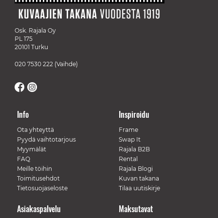
Osk. Rajala Oy
PL 175
20101 Turku
020 7530 222
(Vaihde)
Info
Inspiroidu
Ota yhteyttä
Frame
Pyydä vaihtotarjous
Swap It
Myymälät
Rajala B2B
FAQ
Rental
Meille töihin
Rajala Blogi
Toimitusehdot
Kuvan takana
Tietosuojaseloste
Tilaa uutiskirje
Asiakaspalvelu
Maksutavat