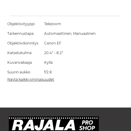
Objektiivityyppi
Telezoom
Tarkennustapa
Automaattinen, Manuaalinen
Objektiivikiinnitys
Canon EF
Katselukulma
20.4° - 8.2°
Kuvanvakaaja
Kyllä
Suurin aukko
f/2.8
Näytä kaikki ominaisuudet