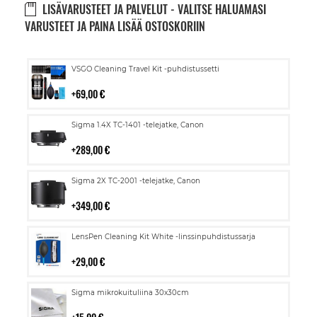
LISÄVARUSTEET JA PALVELUT - VALITSE HALUAMASI
VARUSTEET JA PAINA LISÄÄ OSTOSKORIIN
Lisää
VSGO Cleaning Travel Kit -puhdistussetti
ostoskoriin
69,00 €
Lisää
Sigma 1.4X TC-1401 -telejatke, Canon
ostoskoriin
289,00 €
Lisää
Sigma 2X TC-2001 -telejatke, Canon
ostoskoriin
349,00 €
Lisää
LensPen Cleaning Kit White -linssinpuhdistussarja
ostoskoriin
29,00 €
Lisää
Sigma mikrokuituliina 30x30cm
ostoskoriin