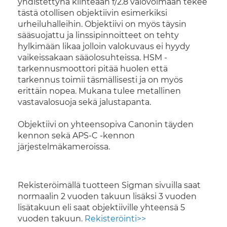
yhdistettynä kiinteään f/2.8 valovoimaan tekee
tästä otollisen objektiivin esimerkiksi
urheiluhalleihin. Objektiivi on myös täysin
sääsuojattu ja linssipinnoitteet on tehty
hylkimään likaa jolloin valokuvaus ei hyydy
vaikeissakaan sääolosuhteissa. HSM -
tarkennusmoottori pitää huolen että
tarkennus toimii täsmällisesti ja on myös
erittäin nopea. Mukana tulee metallinen
vastavalosuoja sekä jalustapanta.
Objektiivi on yhteensopiva Canonin täyden
kennon sekä APS-C -kennon
järjestelmäkameroissa.
Rekisteröimällä tuotteen Sigman sivuilla saat
normaalin 2 vuoden takuun lisäksi 3 vuoden
lisätakuun eli saat objektiiville yhteensä 5
vuoden takuun.
Rekisteröinti>>