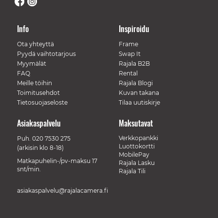
Info
Inspiroidu
Ota yhteyttä
Frame
Pyydä vaihtotarjous
Swap It
Myymälät
Rajala B2B
FAQ
Rental
Meille töihin
Rajala Blogi
Toimitusehdot
Kuvan takana
Tietosuojaseloste
Tilaa uutiskirje
Asiakaspalvelu
Maksutavat
Verkkopankki
Puh.
020 7530 275
Luottokortti
(arkisin klo 8-18)
MobilePay
Matkapuhelin-/pv-maksu 17
Rajala Lasku
snt/min.
Rajala Tili
asiakaspalvelu@rajalacamera.fi