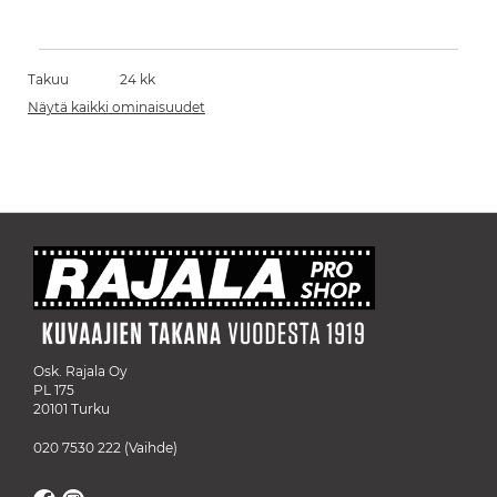
Takuu
24 kk
Näytä kaikki ominaisuudet
Osk. Rajala Oy
PL 175
20101 Turku
020 7530 222
(Vaihde)