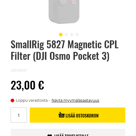
SmallRig 5827 Magnetic CPL
Skip
to
Filter (DJI Osmo Pocket 3)
the
beginning
of
the
229135057
images
gallery
23,00 €
Loppu varastosta
Näytä myymäläsaatavuus
LISÄÄ OSTOSKORIIN