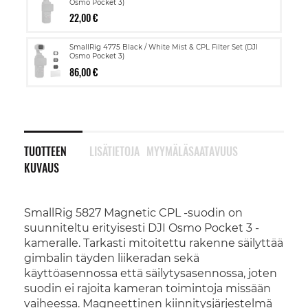
Osmo Pocket 3)
22,00 €
SmallRig 4775 Black / White Mist & CPL Filter Set (DJI
Osmo Pocket 3)
86,00 €
TUOTTEEN
LISÄTIETOJA
MYYMÄLÄSAATAVUUS
KUVAUS
SmallRig 5827 Magnetic CPL -suodin on
suunniteltu erityisesti DJI Osmo Pocket 3 -
kameralle. Tarkasti mitoitettu rakenne säilyttää
gimbalin täyden liikeradan sekä
käyttöasennossa että säilytysasennossa, joten
suodin ei rajoita kameran toimintoja missään
vaiheessa. Magneettinen kiinnitysjärjestelmä