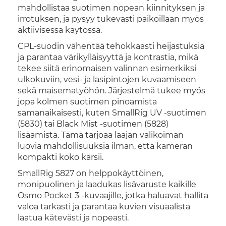
mahdollistaa suotimen nopean kiinnityksen ja
irrotuksen, ja pysyy tukevasti paikoillaan myös
aktiivisessa käytössä.
CPL-suodin vähentää tehokkaasti heijastuksia
ja parantaa värikylläisyyttä ja kontrastia, mikä
tekee siitä erinomaisen valinnan esimerkiksi
ulkokuviin, vesi- ja lasipintojen kuvaamiseen
sekä maisematyöhön. Järjestelmä tukee myös
jopa kolmen suotimen pinoamista
samanaikaisesti, kuten SmallRig UV -suotimen
(5830) tai Black Mist -suotimen (5828)
lisäämistä. Tämä tarjoaa laajan valikoiman
luovia mahdollisuuksia ilman, että kameran
kompakti koko kärsii.
SmallRig 5827 on helppokäyttöinen,
monipuolinen ja laadukas lisävaruste kaikille
Osmo Pocket 3 -kuvaajille, jotka haluavat hallita
valoa tarkasti ja parantaa kuvien visuaalista
laatua kätevästi ja nopeasti.