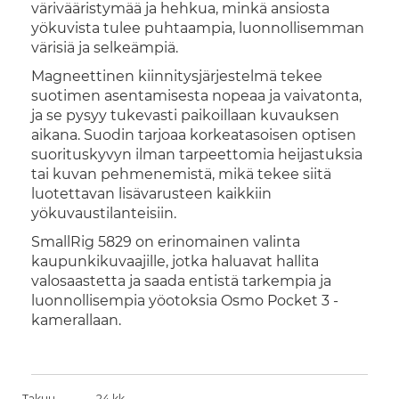
värivääristymää ja hehkua, minkä ansiosta
yökuvista tulee puhtaampia, luonnollisemman
värisiä ja selkeämpiä.
Magneettinen kiinnitysjärjestelmä tekee
suotimen asentamisesta nopeaa ja vaivatonta,
ja se pysyy tukevasti paikoillaan kuvauksen
aikana. Suodin tarjoaa korkeatasoisen optisen
suorituskyvyn ilman tarpeettomia heijastuksia
tai kuvan pehmenemistä, mikä tekee siitä
luotettavan lisävarusteen kaikkiin
yökuvaustilanteisiin.
SmallRig 5829 on erinomainen valinta
kaupunkikuvaajille, jotka haluavat hallita
valosaastetta ja saada entistä tarkempia ja
luonnollisempia yöotoksia Osmo Pocket 3 -
kamerallaan.
Takuu
24 kk