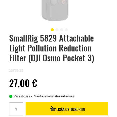
SmallRig 5829 Attachable
Skip
to
Light Pollution Reduction
the
beginning
of
Filter (DJI Osmo Pocket 3)
the
images
gallery
229135059
27,00 €
Varastossa
Näytä myymäläsaatavuus
LISÄÄ OSTOSKORIIN