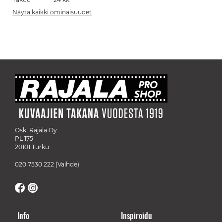
Näytä kaikki ominaisuudet
Osk. Rajala Oy
PL 175
20101 Turku
020 7530 222
(Vaihde)
Info
Inspiroidu