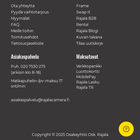
Ota yhteyttä
Frame
Pyydä vaihtotarjous
Swap It
Myymälät
Rajala B2B
FAQ
Rental
Meille töihin
Rajala Blogi
Toimitusehdot
Kuvan takana
Tietosuojaseloste
Tilaa uutiskirje
Asiakaspalvelu
Maksutavat
Verkkopankki
Puh.
020 7530 275
Luottokortti
(arkisin klo 8-18)
MobilePay
Matkapuhelin-/pv-maksu 17
Rajala Lasku
snt/min.
Rajala Tili
asiakaspalvelu@rajalacamera.fi
Copyright © 2025 Osakeyhtiö Osk. Rajala