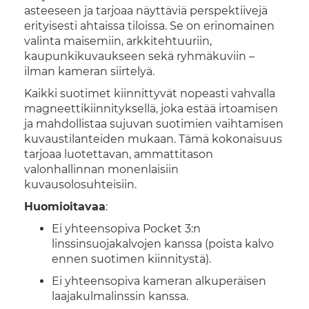
asteeseen ja tarjoaa näyttäviä perspektiivejä
erityisesti ahtaissa tiloissa. Se on erinomainen
valinta maisemiin, arkkitehtuuriin,
kaupunkikuvaukseen sekä ryhmäkuviin –
ilman kameran siirtelyä.
Kaikki suotimet kiinnittyvät nopeasti vahvalla
magneettikiinnityksellä, joka estää irtoamisen
ja mahdollistaa sujuvan suotimien vaihtamisen
kuvaustilanteiden mukaan. Tämä kokonaisuus
tarjoaa luotettavan, ammattitason
valonhallinnan monenlaisiin
kuvausolosuhteisiin.
Huomioitavaa
:
Ei yhteensopiva Pocket 3:n
linssinsuojakalvojen kanssa (poista kalvo
ennen suotimen kiinnitystä).
Ei yhteensopiva kameran alkuperäisen
laajakulmalinssin kanssa.