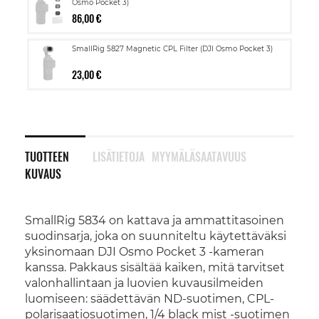
Osmo Pocket 3)
86,00 €
SmallRig 5827 Magnetic CPL Filter (DJI Osmo Pocket 3)
23,00 €
TUOTTEEN
LISÄTIETOJA
MYYMÄLÄSAATAVUUS
KUVAUS
SmallRig 5834 on kattava ja ammattitasoinen
suodinsarja, joka on suunniteltu käytettäväksi
yksinomaan DJI Osmo Pocket 3 -kameran
kanssa. Pakkaus sisältää kaiken, mitä tarvitset
valonhallintaan ja luovien kuvausilmeiden
luomiseen: säädettävän ND-suotimen, CPL-
polarisaatiosuotimen, 1/4 black mist -suotimen