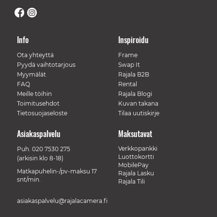
Info
Inspiroidu
Ota yhteyttä
Frame
Pyydä vaihtotarjous
Swap It
Myymälät
Rajala B2B
FAQ
Rental
Meille töihin
Rajala Blogi
Toimitusehdot
Kuvan takana
Tietosuojaseloste
Tilaa uutiskirje
Asiakaspalvelu
Maksutavat
Verkkopankki
Puh.
020 7530 275
Luottokortti
(arkisin klo 8-18)
MobilePay
Matkapuhelin-/pv-maksu 17
Rajala Lasku
snt/min.
Rajala Tili
asiakaspalvelu@rajalacamera.fi