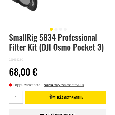
SmallRig 5834 Professional
Skip
to
Filter Kit (DJI Osmo Pocket 3)
the
beginning
of
the
229135280
images
gallery
68,00 €
Loppu varastosta
Näytä myymäläsaatavuus
LISÄÄ OSTOSKORIIN