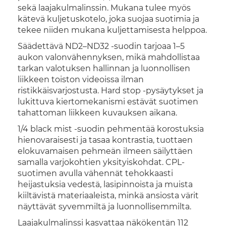
sekä laajakulmalinssin. Mukana tulee myös
kätevä kuljetuskotelo, joka suojaa suotimia ja
tekee niiden mukana kuljettamisesta helppoa.
Säädettävä ND2–ND32 -suodin tarjoaa 1–5
aukon valonvähennyksen, mikä mahdollistaa
tarkan valotuksen hallinnan ja luonnollisen
liikkeen toiston videoissa ilman
ristikkäisvarjostusta. Hard stop -pysäytykset ja
lukittuva kiertomekanismi estävät suotimen
tahattoman liikkeen kuvauksen aikana.
1/4 black mist -suodin pehmentää korostuksia
hienovaraisesti ja tasaa kontrastia, tuottaen
elokuvamaisen pehmeän ilmeen säilyttäen
samalla varjokohtien yksityiskohdat. CPL-
suotimen avulla vähennät tehokkaasti
heijastuksia vedestä, lasipinnoista ja muista
kiiltävistä materiaaleista, minkä ansiosta värit
näyttävät syvemmiltä ja luonnollisemmilta.
Laajakulmalinssi kasvattaa näkökentän 112