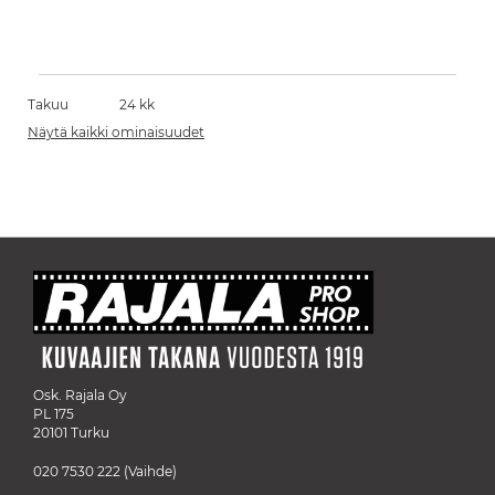
Takuu
24 kk
Näytä kaikki ominaisuudet
Osk. Rajala Oy
PL 175
20101 Turku
020 7530 222
(Vaihde)