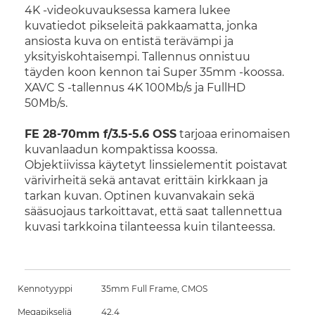
4K -videokuvauksessa kamera lukee
kuvatiedot pikseleitä pakkaamatta, jonka
ansiosta kuva on entistä terävämpi ja
yksityiskohtaisempi. Tallennus onnistuu
täyden koon kennon tai Super 35mm -koossa.
XAVC S -tallennus 4K 100Mb/s ja FullHD
50Mb/s.
FE 28-70mm f/3.5-5.6 OSS
tarjoaa erinomaisen
kuvanlaadun kompaktissa koossa.
Objektiivissa käytetyt linssielementit poistavat
värivirheitä sekä antavat erittäin kirkkaan ja
tarkan kuvan. Optinen kuvanvakain sekä
sääsuojaus tarkoittavat, että saat tallennettua
kuvasi tarkkoina tilanteessa kuin tilanteessa.
Kennotyyppi
35mm Full Frame, CMOS
Megapikseliä
42,4