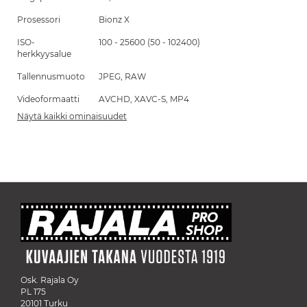
Prosessori
Bionz X
ISO-
100 - 25600 (50 - 102400)
herkkyysalue
Tallennusmuoto
JPEG, RAW
Videoformaatti
AVCHD, XAVC-S, MP4
Näytä kaikki ominaisuudet
Osk. Rajala Oy
PL 175
20101 Turku