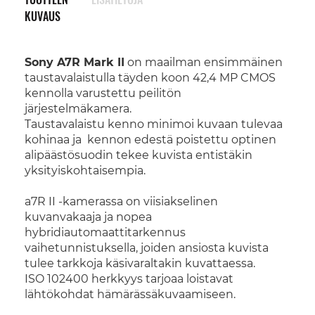
KUVAUS
Sony A7R Mark II
on maailman ensimmäinen
taustavalaistulla täyden koon 42,4 MP CMOS
kennolla varustettu peilitön
järjestelmäkamera.
Taustavalaistu kenno minimoi kuvaan tulevaa
kohinaa ja kennon edestä poistettu optinen
alipäästösuodin tekee kuvista entistäkin
yksityiskohtaisempia.
a7R II -kamerassa on viisiakselinen
kuvanvakaaja ja nopea
hybridiautomaattitarkennus
vaihetunnistuksella, joiden ansiosta kuvista
tulee tarkkoja käsivaraltakin kuvattaessa.
ISO 102400 herkkyys tarjoaa loistavat
lähtökohdat hämärässäkuvaamiseen.