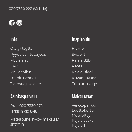
020 7530 222
(Vaihde)
Info
Inspiroidu
Ota yhteyttä
Frame
Pyydä vaihtotarjous
Swap It
Myymälät
Rajala B2B
FAQ
Rental
Meille töihin
Rajala Blogi
Toimitusehdot
Kuvan takana
Tietosuojaseloste
Tilaa uutiskirje
Asiakaspalvelu
Maksutavat
Verkkopankki
Puh.
020 7530 275
Luottokortti
(arkisin klo 8-18)
MobilePay
Matkapuhelin-/pv-maksu 17
Rajala Lasku
snt/min.
Rajala Tili