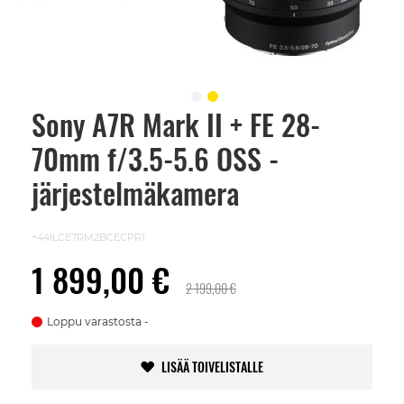
Sony A7R Mark II + FE 28-
Skip
to
70mm f/3.5-5.6 OSS -
the
beginning
of
järjestelmäkamera
the
images
gallery
+44ILCE7RM2BCECPR1
1 899,00 €
2 199,00 €
Loppu varastosta
LISÄÄ TOIVELISTALLE