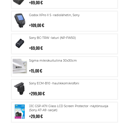
89,00 €
Lisää
Godox XPro II S -radiolähetin, Sony
ostoskoriin
109,00 €
Lisää
Sony BC-TRW -laturi (NP-FW50)
ostoskoriin
69,00 €
Lisää
Sigma mikrokuituliina 30x30cm
ostoskoriin
15,00 €
Lisää
Sony ECM-B10 -haulikkomikrofoni
ostoskoriin
299,00 €
Lisää
JJC GSP-A7II Glass LCD Screen Protector -näytönsuoja
ostoskoriin
(Sony A7-A9 -sarjat)
29,00 €