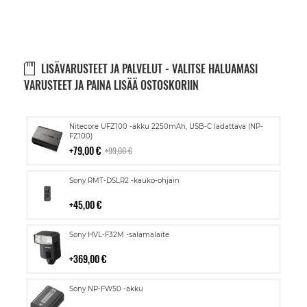
LISÄVARUSTEET JA PALVELUT - VALITSE HALUAMASI
VARUSTEET JA PAINA LISÄÄ OSTOSKORIIN
Lisää
Nitecore UFZ100 -akku 2250mAh, USB-C ladattava (NP-
ostoskoriin
FZ100)
79,00 €
99,00 €
Lisää
Sony RMT-DSLR2 -kauko-ohjain
ostoskoriin
45,00 €
Lisää
Sony HVL-F32M -salamalaite
ostoskoriin
369,00 €
Lisää
Sony NP-FW50 -akku
ostoskoriin