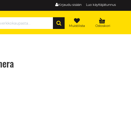
Kirjaudu sisään
Luo käyttäjätunnus
HAE
Muistilista
Ostoskori
mera