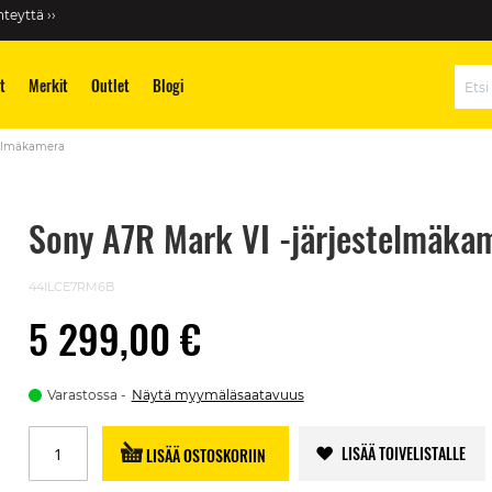
teyttä ››
t
Merkit
Outlet
Blogi
Hae
telmäkamera
Sony A7R Mark VI -järjestelmäka
44ILCE7RM6B
5 299,00 €
Varastossa
Näytä myymäläsaatavuus
LISÄÄ TOIVELISTALLE
LISÄÄ OSTOSKORIIN