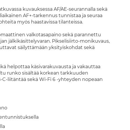
tkuvassa kuvauksessa AF/AE-seurannalla sekä
aliaikainen AF+-tarkennus tunnistaa ja seuraa
kohteita myös haastavissa tilanteissa.
omaattinen valkotasapaino sekä parannettu
an jälkikäsittelyvaran. Pikselisiirto-monikuvaus,
ttavat säilyttämään yksityiskohdat sekä
kä helpottaa käsivarakuvausta ja vakauttaa
tu runko sisältää korkean tarkkuuden
B-C-liitäntää sekä Wi-Fi 6 -yhteyden nopeaan
nno
entunnistuksella
la