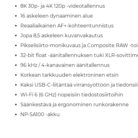
8K 30p- ja 4K 120p -videotallennus
16 askeleen dynaaminen alue
Reaaliaikainen AF+-kohteentunnistus
Jopa 8,5 askeleen kuvanvakautus
Pikselisiirto-monikuvaus ja Composite RAW -to
32-bit float -äänitallennuksen tuki XLR-sovittim
96 kHz / 4-kanavainen äänitallennus
Korkean tarkkuuden elektroninen etsin
Kaksi USB-C-liitäntää virransyöttöön ja tiedonsi
Wi-Fi 6 (6 GHz) nopeisiin tiedostosiirtoihin
Säänkestävä ja ergonominen runkorakenne
NP-SA100 -akku