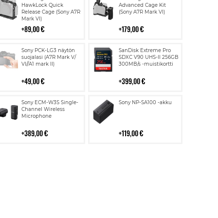
ostoskoriin
ostoskoriin
HawkLock Quick
Advanced Cage Kit
Release Cage (Sony A7R
(Sony A7R Mark VI)
Mark VI)
89,00 €
179,00 €
Lisää
Lisää
Sony PCK-LG3 näytön
SanDisk Extreme Pro
ostoskoriin
ostoskoriin
suojalasi (A7R Mark V/
SDXC V90 UHS-II 256GB
VI//A1 mark II)
300MB/s -muistikortti
49,00 €
399,00 €
Lisää
Lisää
Sony ECM-W3S Single-
Sony NP-SA100 -akku
ostoskoriin
ostoskoriin
Channel Wireless
Microphone
389,00 €
119,00 €