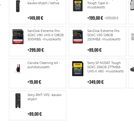
ostoskoriin
ostoskoriin
,
kauko-ohjain / kahva
Tough Type A -
muistikortti
149,00 €
199,00 €
299,00 €
Lisää
Lisää
SanDisk Extreme Pro
SanDisk Extreme Pro
ostoskoriin
ostoskoriin
SDXC V90 UHS-II 128GB
SDXC V30 128GB
300MB/s -muistikortti
250MB/s -muistikortti
299,00 €
89,00 €
Lisää
Lisää
Caruba Cleaning kit -
Sony SF-M256T Tough
ostoskoriin
ostoskoriin
puhdistussetti
SDXC 256GB 277MB/s
UHS-II V60 -muistikortti
19,00 €
349,00 €
Lisää
Sony RMT-VP2 -kauko-
ostoskoriin
ohjain
89,00 €