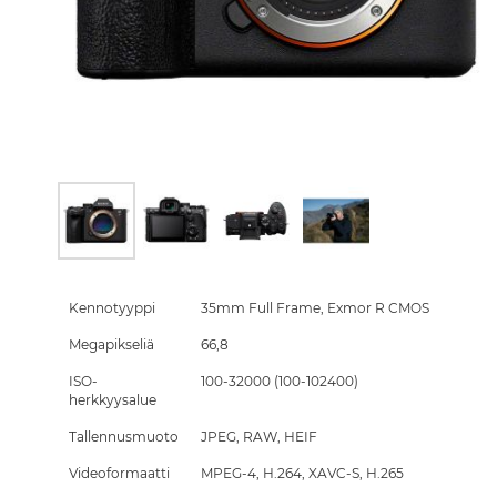
Skip
to
the
Kennotyyppi
35mm Full Frame, Exmor R CMOS
beginning
Megapikseliä
66,8
of
the
ISO-
100-32000 (100-102400)
images
herkkyysalue
gallery
Tallennusmuoto
JPEG, RAW, HEIF
Videoformaatti
MPEG-4, H.264, XAVC-S, H.265