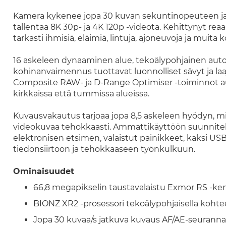
Kamera kykenee jopa 30 kuvan sekuntinopeuteen ja
tallentaa 8K 30p- ja 4K 120p -videota. Kehittynyt rea
tarkasti ihmisiä, eläimiä, lintuja, ajoneuvoja ja muita 
16 askeleen dynaaminen alue, tekoälypohjainen aut
kohinanvaimennus tuottavat luonnolliset sävyt ja laaj
Composite RAW- ja D-Range Optimiser -toiminnot au
kirkkaissa että tummissa alueissa.
Kuvausvakautus tarjoaa jopa 8,5 askeleen hyödyn, mi
videokuvaa tehokkaasti. Ammattikäyttöön suunnitel
elektronisen etsimen, valaistut painikkeet, kaksi US
tiedonsiirtoon ja tehokkaaseen työnkulkuun.
Ominaisuudet
66,8 megapikselin taustavalaistu Exmor RS -ke
BIONZ XR2 -prosessori tekoälypohjaisella kohte
Jopa 30 kuvaa/s jatkuva kuvaus AF/AE-seurannal