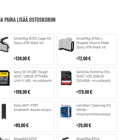
JA PAINA LISÄÄ OSTOSKORIIN
Lisää
Lisää
SmallRig 6703 Cage Kit
SmallRig 6706 L-
ostoskoriin
ostoskoriin
(Sony A7R Mark VI)
Shaped Mount Plate
(Sony A7R Mark VI)
139,00 €
72,00 €
Lisää
Lisää
Sony SF-M128T Tough
SanDisk Extreme Pro
ostoskoriin
ostoskoriin
SDXC 128GB 277MB/s
SDXC V30 256GB
UHS-II V60 -muistikortti
250MB/s -muistikortti
199,00 €
179,00 €
Lisää
Lisää
Sony RMT-P1BT
LensPen Cleaning Kit
ostoskoriin
ostoskoriin
bluetooth-kauko-ohjain
White -
linssinpuhdistussarja
89,00 €
29,00 €
Lisää
Lisää
SmallRig 6702
SmallRig 6704