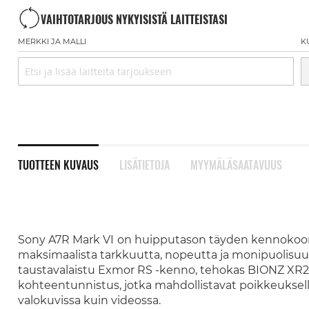
VAIHTOTARJOUS NYKYISISTÄ LAITTEISTASI
MERKKI JA MALLI
K
TUOTTEEN KUVAUS
LISÄTIETOJA
MYYMÄLÄSAATAVUUS
Sony A7R Mark VI
on huipputason täyden kennokoon p
maksimaalista tarkkuutta, nopeutta ja monipuolisuu
taustavalaistu Exmor RS -kenno, tehokas BIONZ XR2 
kohteentunnistus, jotka mahdollistavat poikkeuksell
valokuvissa kuin videossa.