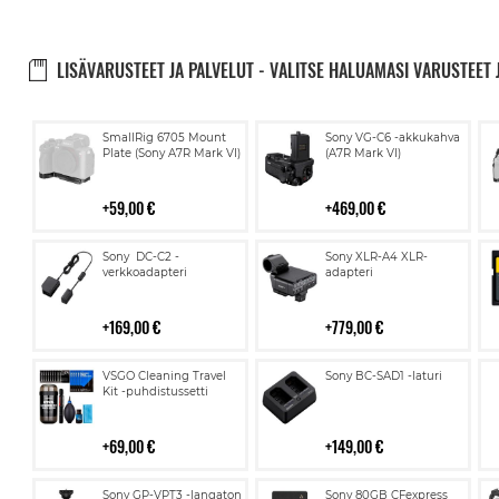
LISÄVARUSTEET JA PALVELUT - VALITSE HALUAMASI VARUSTEET 
Lisää
Lisää
SmallRig 6705 Mount
Sony VG-C6 -akkukahva
ostoskoriin
ostoskoriin
Plate (Sony A7R Mark VI)
(A7R Mark VI)
59,00 €
469,00 €
Lisää
Lisää
Sony DC-C2 -
Sony XLR-A4 XLR-
ostoskoriin
ostoskoriin
verkkoadapteri
adapteri
169,00 €
779,00 €
Lisää
Lisää
VSGO Cleaning Travel
Sony BC-SAD1 -laturi
ostoskoriin
ostoskoriin
Kit -puhdistussetti
69,00 €
149,00 €
Lisää
Lisää
Sony GP-VPT3 -langaton
Sony 80GB CFexpress