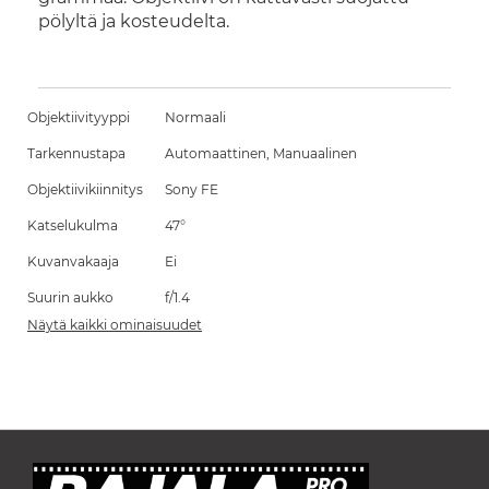
pölyltä ja kosteudelta.
Objektiivityyppi
Normaali
Tarkennustapa
Automaattinen, Manuaalinen
Objektiivikiinnitys
Sony FE
Katselukulma
47°
Kuvanvakaaja
Ei
Suurin aukko
f/1.4
Näytä kaikki ominaisuudet