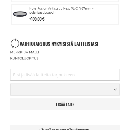
Lisää
Hoya Fusion Antistatic Next PL-CIR 67mm -
ostoskoriin
polarisaatiosuodin
109,00 €
VAIHTOTARJOUS NYKYISISTÄ LAITTEISTASI
MERKKI JA MALLI
KUNTOLUOKITUS
LISÄÄ LAITE