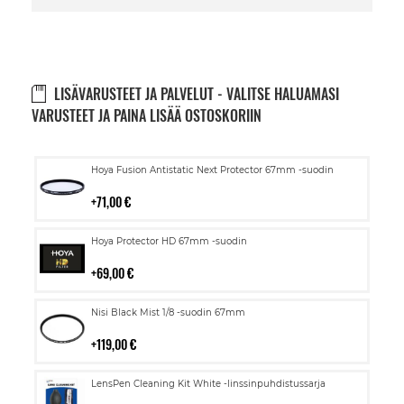
LISÄVARUSTEET JA PALVELUT - VALITSE HALUAMASI
VARUSTEET JA PAINA LISÄÄ OSTOSKORIIN
Lisää
Hoya Fusion Antistatic Next Protector 67mm -suodin
ostoskoriin
71,00 €
Lisää
Hoya Protector HD 67mm -suodin
ostoskoriin
69,00 €
Lisää
Nisi Black Mist 1/8 -suodin 67mm
ostoskoriin
119,00 €
Lisää
LensPen Cleaning Kit White -linssinpuhdistussarja
ostoskoriin