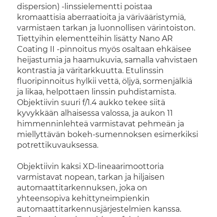
dispersion) -linssielementti poistaa
kromaattisia aberraatioita ja värivääristymiä,
varmistaen tarkan ja luonnollisen värintoiston.
Tiettyihin elementteihin lisätty Nano AR
Coating II -pinnoitus myös osaltaan ehkäisee
heijastumia ja haamukuvia, samalla vahvistaen
kontrastia ja väritarkkuutta. Etulinssin
fluoripinnoitus hylkii vettä, öljyä, sormenjälkiä
ja likaa, helpottaen linssin puhdistamista.
Objektiivin suuri f/1.4 aukko tekee siitä
kyvykkään alhaisessa valossa, ja aukon 11
himmenninlehteä varmistavat pehmeän ja
miellyttävän bokeh-sumennoksen esimerkiksi
potrettikuvauksessa.
Objektiivin kaksi XD-lineaarimoottoria
varmistavat nopean, tarkan ja hiljaisen
automaattitarkennuksen, joka on
yhteensopiva kehittyneimpienkin
automaattitarkennusjärjestelmien kanssa.