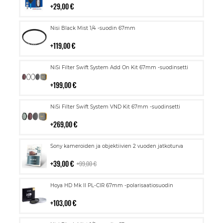
29,00 €
Lisää
Nisi Black Mist 1/4 -suodin 67mm
ostoskoriin
119,00 €
Lisää
NiSi Filter Swift System Add On Kit 67mm -suodinsetti
ostoskoriin
199,00 €
Lisää
NiSi Filter Swift System VND Kit 67mm -suodinsetti
ostoskoriin
269,00 €
Lisää
Sony kameroiden ja objektiivien 2 vuoden jatkoturva
ostoskoriin
39,00 €
99,00 €
Lisää
Hoya HD Mk II PL-CIR 67mm -polarisaatiosuodin
ostoskoriin
103,00 €