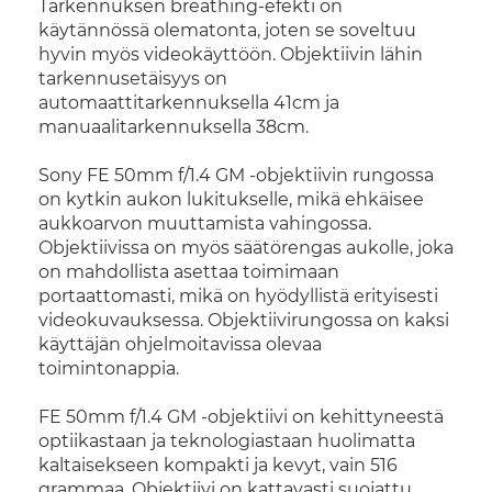
Tarkennuksen breathing-efekti on
käytännössä olematonta, joten se soveltuu
hyvin myös videokäyttöön. Objektiivin lähin
tarkennusetäisyys on
automaattitarkennuksella 41cm ja
manuaalitarkennuksella 38cm.
Sony FE 50mm f/1.4 GM -objektiivin rungossa
on kytkin aukon lukitukselle, mikä ehkäisee
aukkoarvon muuttamista vahingossa.
Objektiivissa on myös säätörengas aukolle, joka
on mahdollista asettaa toimimaan
portaattomasti, mikä on hyödyllistä erityisesti
videokuvauksessa. Objektiivirungossa on kaksi
käyttäjän ohjelmoitavissa olevaa
toimintonappia.
FE 50mm f/1.4 GM -objektiivi on kehittyneestä
optiikastaan ja teknologiastaan huolimatta
kaltaisekseen kompakti ja kevyt, vain 516
grammaa. Objektiivi on kattavasti suojattu