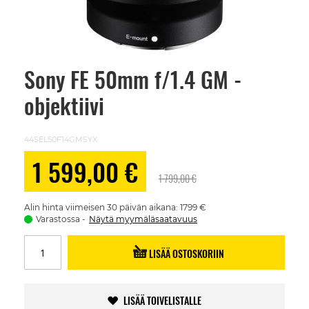
Sony FE 50mm f/1.4 GM -
Skip
to
objektiivi
the
beginning
of
the
44SEL50F14GMSYX
images
gallery
Alennushinta
1 599,00 €
1 799,00 €
Alin hinta viimeisen 30 päivän aikana: 1799 €
Varastossa
Näytä myymäläsaatavuus
LISÄÄ OSTOSKORIIN
LISÄÄ TOIVELISTALLE