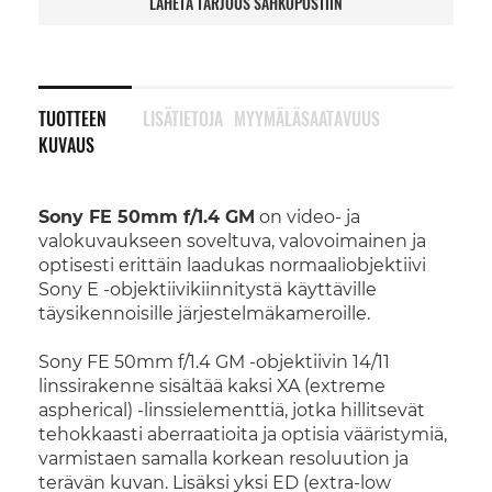
LÄHETÄ TARJOUS SÄHKÖPOSTIIN
TUOTTEEN
LISÄTIETOJA
MYYMÄLÄSAATAVUUS
KUVAUS
Sony FE 50mm f/1.4 GM
on video- ja
valokuvaukseen soveltuva, valovoimainen ja
optisesti erittäin laadukas normaaliobjektiivi
Sony E -objektiivikiinnitystä käyttäville
täysikennoisille järjestelmäkameroille.
Sony FE 50mm f/1.4 GM -objektiivin 14/11
linssirakenne sisältää kaksi XA (extreme
aspherical) -linssielementtiä, jotka hillitsevät
tehokkaasti aberraatioita ja optisia vääristymiä,
varmistaen samalla korkean resoluution ja
terävän kuvan. Lisäksi yksi ED (extra-low