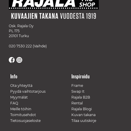
Osk. Rajala Oy
PL 175
20101 Turku
020 7530 222
(Vaihde)
Info
Inspiroidu
Ota yhteyttä
Frame
Pyydä vaihtotarjous
Swap It
Myymälät
Rajala B2B
FAQ
Rental
Meille töihin
Rajala Blogi
Toimitusehdot
Kuvan takana
Tietosuojaseloste
Tilaa uutiskirje