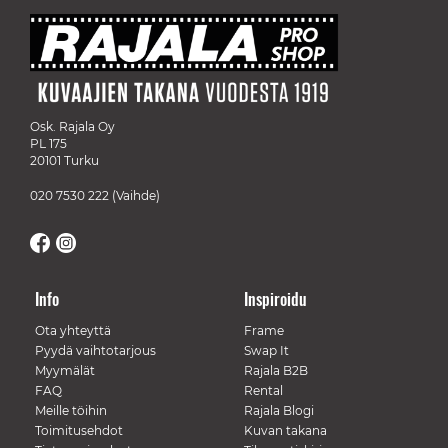
Osk. Rajala Oy
PL 175
20101 Turku
020 7530 222
(Vaihde)
Info
Inspiroidu
Ota yhteyttä
Frame
Pyydä vaihtotarjous
Swap It
Myymälät
Rajala B2B
FAQ
Rental
Meille töihin
Rajala Blogi
Toimitusehdot
Kuvan takana