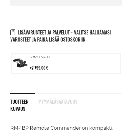
LISÄVARUSTEET JA PALVELUT - VALITSE HALUAMASI
VARUSTEET JA PAINA LISÄÄ OSTOSKORIIN
Lisää
SONY HVR-A1
ostoskoriin
2 799,00 €
TUOTTEEN
MYYMÄLÄSAATAVUUS
KUVAUS
RM-1BP Remote Commander on kompakti,