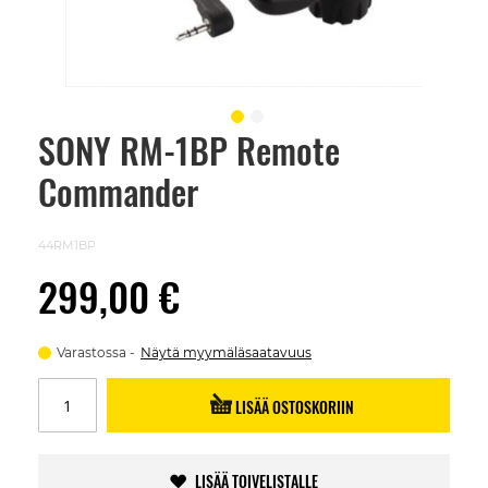
SONY RM-1BP Remote
Skip
to
Commander
the
beginning
of
the
44RM1BP
images
gallery
299,00 €
Varastossa
Näytä myymäläsaatavuus
LISÄÄ OSTOSKORIIN
LISÄÄ TOIVELISTALLE