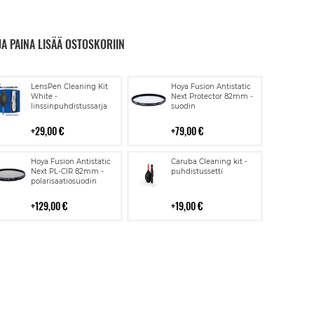
JA PAINA LISÄÄ OSTOSKORIIN
Lisää
Lisää
LensPen Cleaning Kit
Hoya Fusion Antistatic
ostoskoriin
ostoskoriin
White -
Next Protector 82mm -
linssinpuhdistussarja
suodin
29,00 €
79,00 €
Lisää
Lisää
Hoya Fusion Antistatic
Caruba Cleaning kit -
ostoskoriin
ostoskoriin
Next PL-CIR 82mm -
puhdistussetti
polarisaatiosuodin
129,00 €
19,00 €