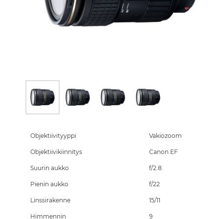
Skip
to
the
Objektiivityyppi
Vakiozoom
beginning
Objektiivikiinnitys
Canon EF
of
the
Suurin aukko
f/2.8
images
gallery
Pienin aukko
f/22
Linssirakenne
15/11
Himmennin
9