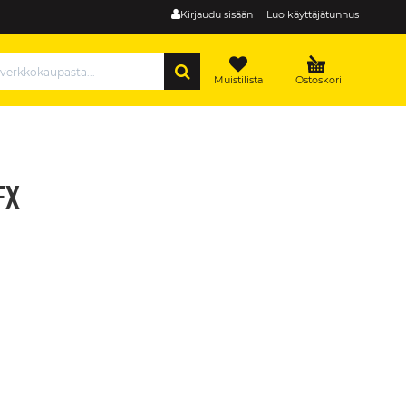
Kirjaudu sisään
Luo käyttäjätunnus
HAE
Muistilista
Ostoskori
FX