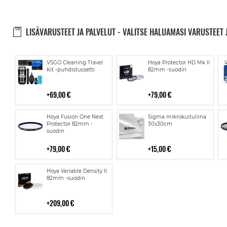
LISÄVARUSTEET JA PALVELUT - VALITSE HALUAMASI VARUSTEET 
Lisää
Lisää
VSGO Cleaning Travel
Hoya Protector HD Mk II
ostoskoriin
ostoskoriin
Kit -puhdistussetti
82mm -suodin
69,00 €
79,00 €
Lisää
Lisää
Hoya Fusion One Next
Sigma mikrokuituliina
ostoskoriin
ostoskoriin
Protector 82mm -
30x30cm
suodin
79,00 €
15,00 €
Lisää
Hoya Variable Density II
ostoskoriin
82mm -suodin
209,00 €