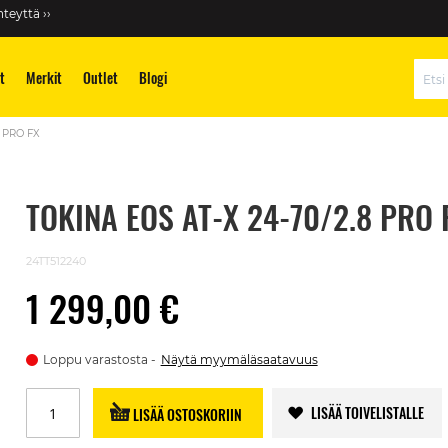
teyttä ››
t
Merkit
Outlet
Blogi
Hae
8 PRO FX
TOKINA EOS AT-X 24-70/2.8 PRO 
24TT512240
1 299,00 €
Loppu varastosta
Näytä myymäläsaatavuus
LISÄÄ TOIVELISTALLE
LISÄÄ OSTOSKORIIN