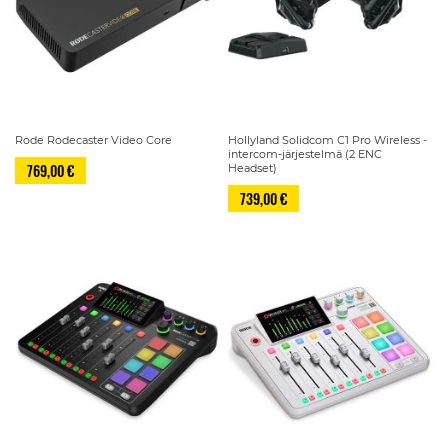
Rode Rodecaster Video Core
Hollyland Solidcom C1 Pro Wireless -
intercom-järjestelmä (2 ENC
769,00 €
Headset)
739,00 €