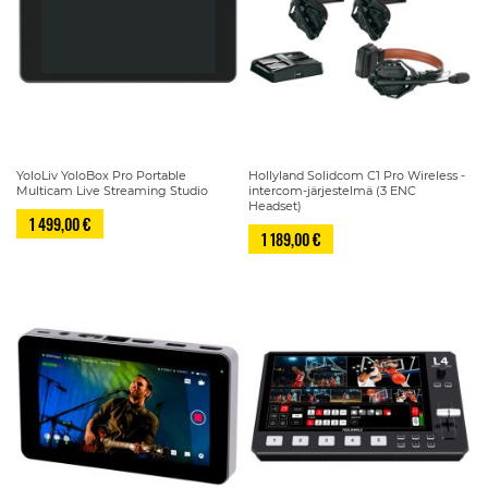
YoloLiv YoloBox Pro Portable
Hollyland Solidcom C1 Pro Wireless -
Multicam Live Streaming Studio
intercom-järjestelmä (3 ENC
Headset)
1 499,00 €
1 189,00 €