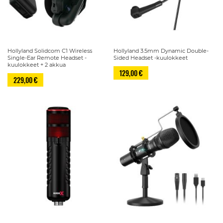
Hollyland Solidcom C1 Wireless
Hollyland 3.5mm Dynamic Double-
Single-Ear Remote Headset -
Sided Headset -kuulokkeet
kuulokkeet + 2 akkua
129,00 €
229,00 €