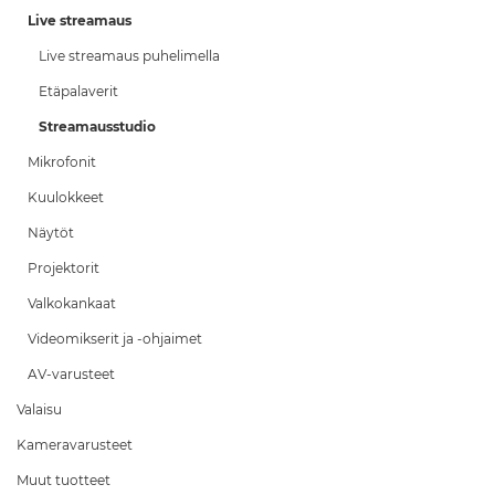
Live streamaus
Live streamaus puhelimella
Etäpalaverit
Streamausstudio
Mikrofonit
Kuulokkeet
Näytöt
Projektorit
Valkokankaat
Videomikserit ja -ohjaimet
AV-varusteet
Valaisu
Kameravarusteet
Muut tuotteet