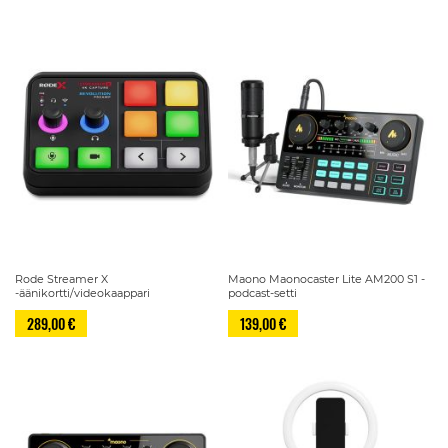
Rode Streamer X
Maono Maonocaster Lite AM200 S1 -
-äänikortti/videokaappari
podcast-setti
289,00 €
139,00 €