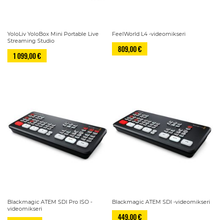
YoloLiv YoloBox Mini Portable Live
FeelWorld L4 -videomikseri
Streaming Studio
809,00 €
1 099,00 €
Blackmagic ATEM SDI Pro ISO -
Blackmagic ATEM SDI -videomikseri
videomikseri
449,00 €