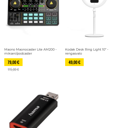
Maono Maonocaster Lite AM200 -
Kodak Desk Ring Light 10” -
mikseri/podcaster
rengasvalo
79,00 €
49,00 €
115,00 €