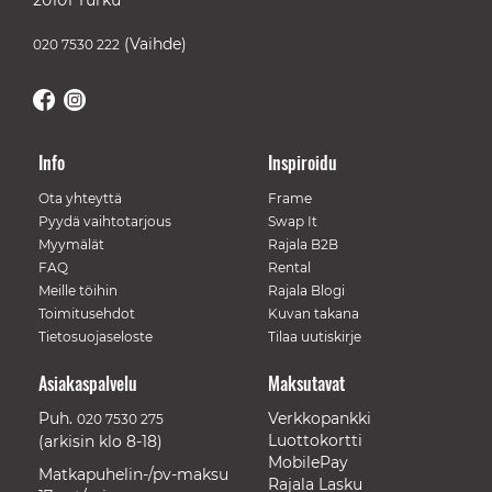
20101 Turku
(Vaihde)
020 7530 222
Info
Inspiroidu
Ota yhteyttä
Frame
Pyydä vaihtotarjous
Swap It
Myymälät
Rajala B2B
FAQ
Rental
Meille töihin
Rajala Blogi
Toimitusehdot
Kuvan takana
Tietosuojaseloste
Tilaa uutiskirje
Asiakaspalvelu
Maksutavat
Puh.
Verkkopankki
020 7530 275
Luottokortti
(arkisin klo 8-18)
MobilePay
Matkapuhelin-/pv-maksu
Rajala Lasku