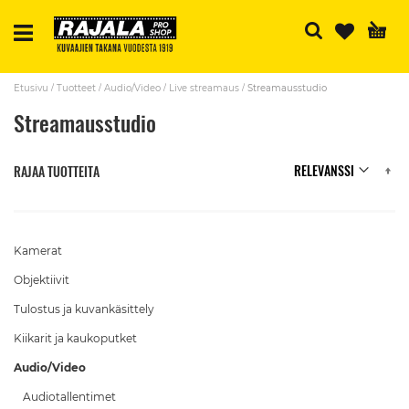
H
Etusivu
Tuotteet
Audio/Video
Live streamaus
Streamausstudio
Streamausstudio
N
RAJAA TUOTTEITA
Kamerat
Objektiivit
Tulostus ja kuvankäsittely
Kiikarit ja kaukoputket
Audio/Video
Audiotallentimet