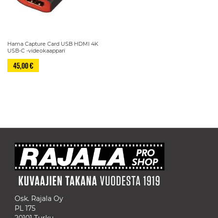
Hama Capture Card USB HDMI 4K
USB-C -videokaappari
45,00 €
Sivu
Osk. Rajala Oy
PL 175