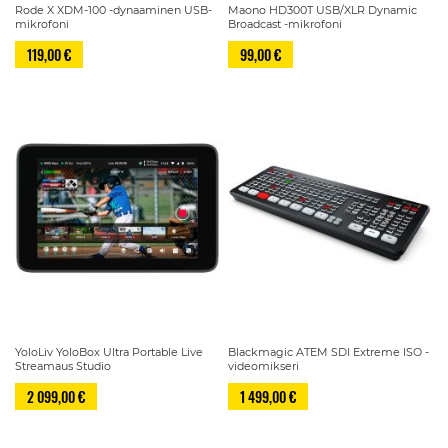
Rode X XDM-100 -dynaaminen USB-
Maono HD300T USB/XLR Dynamic
mikrofoni
Broadcast -mikrofoni
119,00 €
99,00 €
YoloLiv YoloBox Ultra Portable Live
Blackmagic ATEM SDI Extreme ISO -
Streamaus Studio
videomikseri
2 099,00 €
1 499,00 €