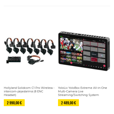
Hollyland Solidcom C1 Pro Wireless -
YoloLiv YoloBox Extreme All-in-One
intercom-järjestelmä (8 ENC
Multi-Camera Live
Headset)
Streaming/Switching System
2 990,00 €
2 489,00 €