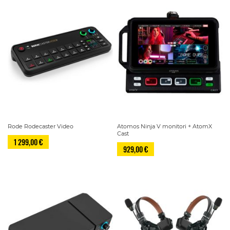
Rode Rodecaster Video
Atomos Ninja V monitori + AtomX
Cast
1 299,00 €
929,00 €