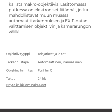
kallista makro-objektiivia. Lasittomassa
putkessa on elektroniset liitännät, jotka
mahdollistavat muun muassa
automaattitarkennuksen ja EXIF-datan
välittämisen objektiivin ja kamerarungon
välillä.
Objektiivityyppi
Telejatkeet ja loitot
Tarkennustapa
Automaattinen, Manuaalinen
Objektiivikiinnitys
Fujifilm G
Takuu
24 kk
Näytä kaikki ominaisuudet