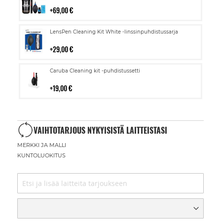
ostoskoriin
69,00 €
Lisää
LensPen Cleaning Kit White -linssinpuhdistussarja
ostoskoriin
29,00 €
Lisää
Caruba Cleaning kit -puhdistussetti
ostoskoriin
19,00 €
VAIHTOTARJOUS NYKYISISTÄ LAITTEISTASI
MERKKI JA MALLI
KUNTOLUOKITUS