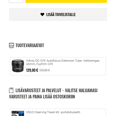
LISÄÄ TOIVELISTALLE
TUOTEVARIAATIOT
Viltrox DG-GFX AutoFocus Extension Tube -loittorengas
45mm, Fujifilm GFX
129,00 €
139,00 €
LISÄVARUSTEET JA PALVELUT - VALITSE HALUAMASI
VARUSTEET JA PAINA LISÄÄ OSTOSKORIIN
Lisää
VSGO Cleaning Travel Kit -puhdistussetti