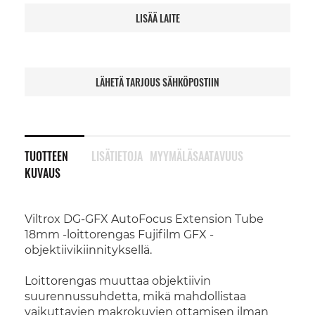
LISÄÄ LAITE
LÄHETÄ TARJOUS SÄHKÖPOSTIIN
TUOTTEEN
LISÄTIETOJA
MYYMÄLÄSAATAVUUS
KUVAUS
Viltrox DG-GFX AutoFocus Extension Tube
18mm -loittorengas Fujifilm GFX -
objektiivikiinnityksellä.
Loittorengas muuttaa objektiivin
suurennussuhdetta, mikä mahdollistaa
vaikuttavien makrokuvien ottamisen ilman