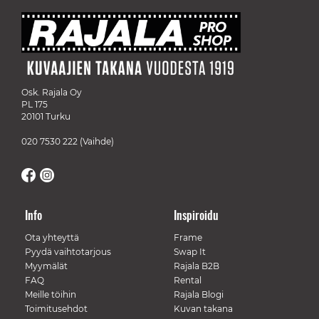
Osk. Rajala Oy
PL 175
20101 Turku
020 7530 222
(Vaihde)
Info
Inspiroidu
Ota yhteyttä
Frame
Pyydä vaihtotarjous
Swap It
Myymälät
Rajala B2B
FAQ
Rental
Meille töihin
Rajala Blogi
Toimitusehdot
Kuvan takana