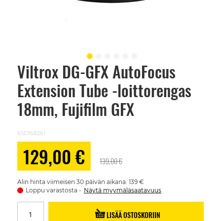
Viltrox DG-GFX AutoFocus
Skip
to
Extension Tube -loittorengas
the
beginning
of
18mm, Fujifilm GFX
the
images
gallery
65D168261
Alennushinta
129,00 €
139,00 €
Alin hinta viimeisen 30 päivän aikana: 139 €
Loppu varastosta
Näytä myymäläsaatavuus
LISÄÄ OSTOSKORIIN