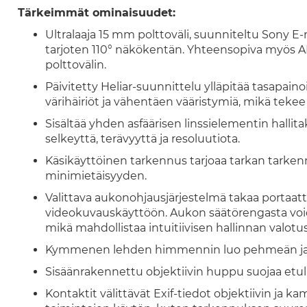
Tärkeimmät ominaisuudet:
Ultralaaja 15 mm polttoväli, suunniteltu Sony E-m
tarjoten 110° näkökentän. Yhteensopiva myös AP
polttovälin.
Päivitetty Heliar-suunnittelu ylläpitää tasapain
värihäiriöt ja vähentäen vääristymiä, mikä tekee s
Sisältää yhden asfäärisen linssielementin halli
selkeyttä, terävyyttä ja resoluutiota.
Käsikäyttöinen tarkennus tarjoaa tarkan tarken
minimietäisyyden.
Valittava aukonohjausjärjestelmä takaa portaat
videokuvauskäyttöön. Aukon säätörengasta voida
mikä mahdollistaa intuitiivisen hallinnan valotu
Kymmenen lehden himmennin luo pehmeän ja 
Sisäänrakennettu objektiivin huppu suojaa etuli
Kontaktit välittävät Exif-tiedot objektiivin ja 