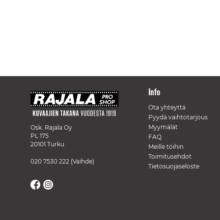
Info
Ota yhteyttä
Pyydä vaihtotarjous
Myymälät
Osk. Rajala Oy
PL 175
FAQ
20101 Turku
Meille töihin
Toimitusehdot
020 7530 222
(Vaihde)
Tietosuojaseloste