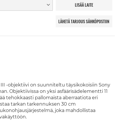
LISÄÄ LAITE
LÄHETÄ TARJOUS SÄHKÖPOSTIIN
II -objektiivi on suunniteltu täysikokoisiin Sony
n. Objektiivissa on yksi asfäärisädelementti 11
 tehokkaasti pallomaista aberraatiota eri
istaa tarkan tarkennuksen 30 cm
a aukonohjausjärjestelmä, joka mahdollistaa
vakäyttöön.