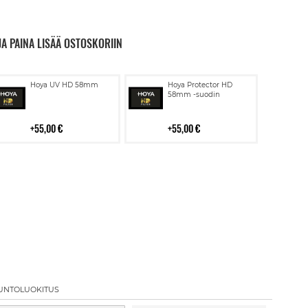
JA PAINA LISÄÄ OSTOSKORIIN
Lisää
Lisää
Hoya UV HD 58mm
Hoya Protector HD
ostoskoriin
ostoskoriin
58mm -suodin
55,00 €
55,00 €
UNTOLUOKITUS