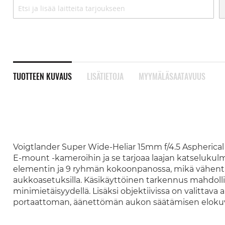
TUOTTEEN KUVAUS
LISÄTIETOJA
MYYMÄLÄSAATAVUUS
Voigtlander Super Wide-Heliar 15mm f/4.5 Aspherical I
E-mount -kameroihin ja se tarjoaa laajan katselukulma
elementin ja 9 ryhmän kokoonpanossa, mikä vähentää
aukkoasetuksilla. Käsikäyttöinen tarkennus mahdoll
minimietäisyydellä. Lisäksi objektiivissa on valittav
portaattoman, äänettömän aukon säätämisen eloku