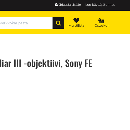
Kirjaudu sisään
Luo käyttäjätunnus
HAE
Muistilista
Ostoskori
ar III -objektiivi, Sony FE