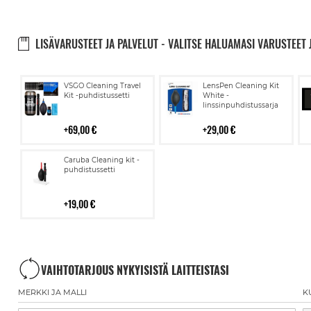
LISÄVARUSTEET JA PALVELUT - VALITSE HALUAMASI VARUSTEET 
Lisää
Lisää
VSGO Cleaning Travel
LensPen Cleaning Kit
ostoskoriin
ostoskoriin
Kit -puhdistussetti
White -
linssinpuhdistussarja
69,00 €
29,00 €
Lisää
Caruba Cleaning kit -
ostoskoriin
puhdistussetti
19,00 €
VAIHTOTARJOUS NYKYISISTÄ LAITTEISTASI
MERKKI JA MALLI
K