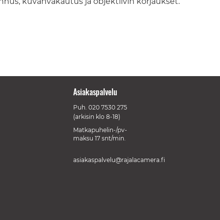
us, kuvanvakautus ja objektiivin korjaukset.
Asiakaspalvelu
Puh.
020 7530 275
(arkisin klo 8-18)
Matkapuhelin-/pv-
maksu 17 snt/min.
asiakaspalvelu@rajalacamera.fi