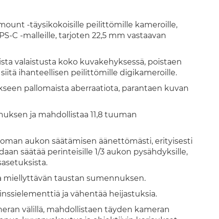
ount -täysikokoisille peilittömille kameroille,
S-C -malleille, tarjoten 22,5 mm vastaavan
oista valaistusta koko kuvakehyksessä, poistaen
iitä ihanteellisen peilittömille digikameroille.
takseen pallomaista aberraatiota, parantaen kuvan
nuksen ja mahdollistaa 11,8 tuuman
toman aukon säätämisen äänettömästi, erityisesti
an säätää perinteisille 1/3 aukon pysähdyksille,
sasetuksista.
miellyttävän taustan sumennuksen.
nssielementtiä ja vähentää heijastuksia.
kameran välillä, mahdollistaen täyden kameran