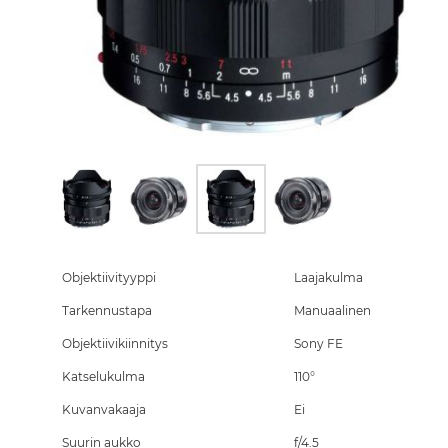
Skip
to
the
Objektiivityyppi
Laajakulma
beginning
Tarkennustapa
Manuaalinen
of
the
Objektiivikiinnitys
Sony FE
images
gallery
Katselukulma
110°
Kuvanvakaaja
Ei
Suurin aukko
f/4.5