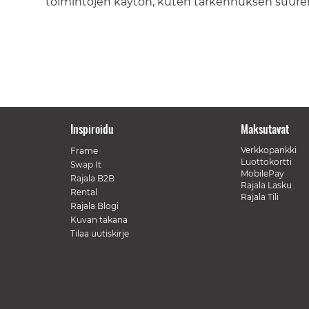
toimintojen käytön, kuten tarkennuksen suurenn
Inspiroidu
Maksutavat
Verkkopankki
Frame
Luottokortti
Swap It
MobilePay
Rajala B2B
Rajala Lasku
Rental
Rajala Tili
Rajala Blogi
Kuvan takana
Tilaa uutiskirje