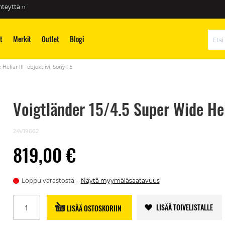
teyttä ››
t
Merkit
Outlet
Blogi
Hae
eliar III -objektiivi, Sony FE
Voigtländer 15/4.5 Super Wide Heli
24V19662
819,00 €
Loppu varastosta
Näytä myymäläsaatavuus
LISÄÄ TOIVELISTALLE
LISÄÄ OSTOSKORIIN