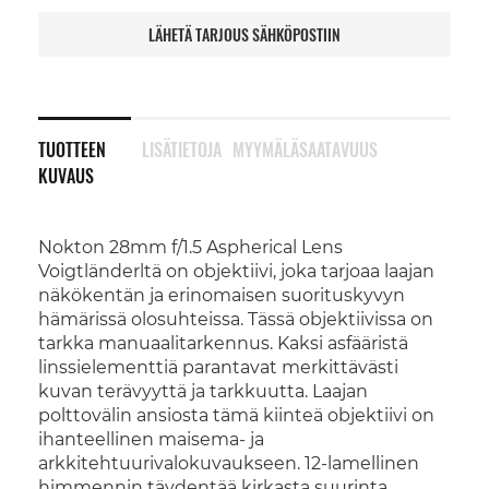
LÄHETÄ TARJOUS SÄHKÖPOSTIIN
TUOTTEEN
LISÄTIETOJA
MYYMÄLÄSAATAVUUS
KUVAUS
Nokton 28mm f/1.5 Aspherical Lens
Voigtländerltä on objektiivi, joka tarjoaa laajan
näkökentän ja erinomaisen suorituskyvyn
hämärissä olosuhteissa. Tässä objektiivissa on
tarkka manuaalitarkennus. Kaksi asfääristä
linssielementtiä parantavat merkittävästi
kuvan terävyyttä ja tarkkuutta. Laajan
polttovälin ansiosta tämä kiinteä objektiivi on
ihanteellinen maisema- ja
arkkitehtuurivalokuvaukseen. 12-lamellinen
himmennin täydentää kirkasta suurinta