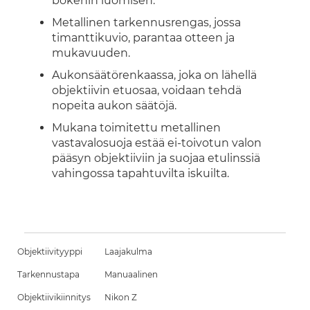
bokehin luomisen.
Metallinen tarkennusrengas, jossa
timanttikuvio, parantaa otteen ja
mukavuuden.
Aukonsäätörenkaassa, joka on lähellä
objektiivin etuosaa, voidaan tehdä
nopeita aukon säätöjä.
Mukana toimitettu metallinen
vastavalosuoja estää ei-toivotun valon
pääsyn objektiiviin ja suojaa etulinssiä
vahingossa tapahtuvilta iskuilta.
Objektiivityyppi
Laajakulma
Tarkennustapa
Manuaalinen
Objektiivikiinnitys
Nikon Z