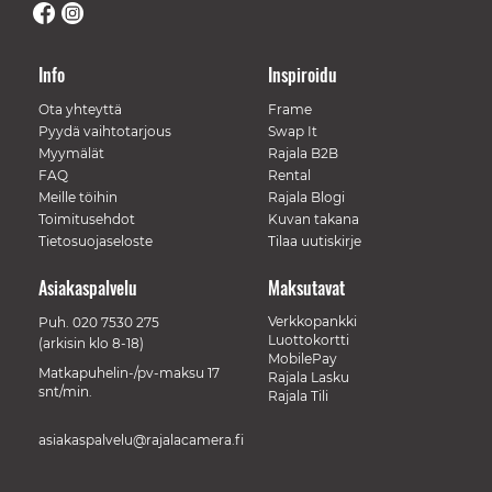
Info
Inspiroidu
Ota yhteyttä
Frame
Pyydä vaihtotarjous
Swap It
Myymälät
Rajala B2B
FAQ
Rental
Meille töihin
Rajala Blogi
Toimitusehdot
Kuvan takana
Tietosuojaseloste
Tilaa uutiskirje
Asiakaspalvelu
Maksutavat
Verkkopankki
Puh.
020 7530 275
Luottokortti
(arkisin klo 8-18)
MobilePay
Matkapuhelin-/pv-maksu 17
Rajala Lasku
snt/min.
Rajala Tili
asiakaspalvelu@rajalacamera.fi