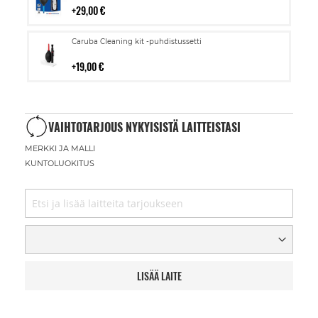
29,00 €
Lisää
Caruba Cleaning kit -puhdistussetti
ostoskoriin
19,00 €
VAIHTOTARJOUS NYKYISISTÄ LAITTEISTASI
MERKKI JA MALLI
KUNTOLUOKITUS
LISÄÄ LAITE