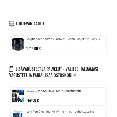
TUOTEVARIAATIOT
Voigtländer Nokton 28mm f/1.5 Asph. -objektiivi, Sony FE
1 019,00 €
LISÄVARUSTEET JA PALVELUT - VALITSE HALUAMASI
VARUSTEET JA PAINA LISÄÄ OSTOSKORIIN
Lisää
VSGO Cleaning Travel Kit -puhdistussetti
ostoskoriin
69,00 €
Lisää
LensPen Cleaning Kit White -linssinpuhdistussarja
ostoskoriin