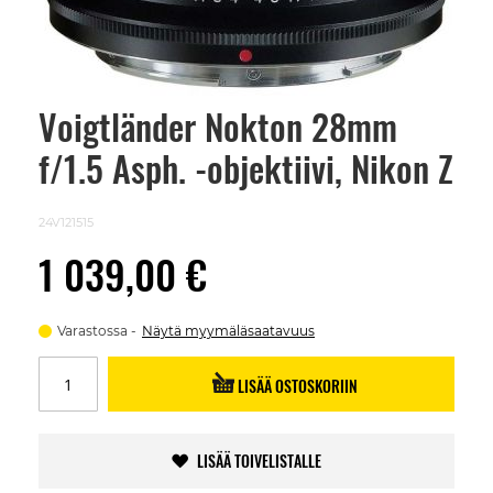
Voigtländer Nokton 28mm
Skip
to
f/1.5 Asph. -objektiivi, Nikon Z
the
beginning
of
the
24V121515
images
gallery
1 039,00 €
Varastossa
Näytä myymäläsaatavuus
LISÄÄ OSTOSKORIIN
LISÄÄ TOIVELISTALLE