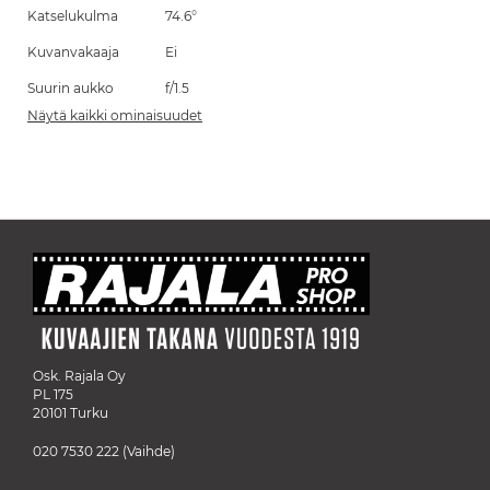
Katselukulma
74.6°
Kuvanvakaaja
Ei
Suurin aukko
f/1.5
Näytä kaikki ominaisuudet
Osk. Rajala Oy
PL 175
20101 Turku
020 7530 222
(Vaihde)