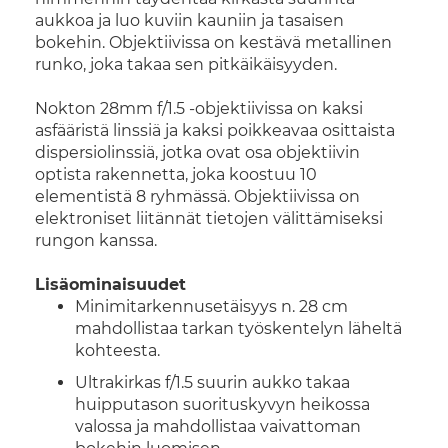
aukkoa ja luo kuviin kauniin ja tasaisen
bokehin. Objektiivissa on kestävä metallinen
runko, joka takaa sen pitkäikäisyyden.
Nokton 28mm f/1.5 -objektiivissa on kaksi
asfääristä linssiä ja kaksi poikkeavaa osittaista
dispersiolinssiä, jotka ovat osa objektiivin
optista rakennetta, joka koostuu 10
elementistä 8 ryhmässä. Objektiivissa on
elektroniset liitännät tietojen välittämiseksi
rungon kanssa.
Lisäominaisuudet
Minimitarkennusetäisyys n. 28 cm
mahdollistaa tarkan työskentelyn läheltä
kohteesta.
Ultrakirkas f/1.5 suurin aukko takaa
huipputason suorituskyvyn heikossa
valossa ja mahdollistaa vaivattoman