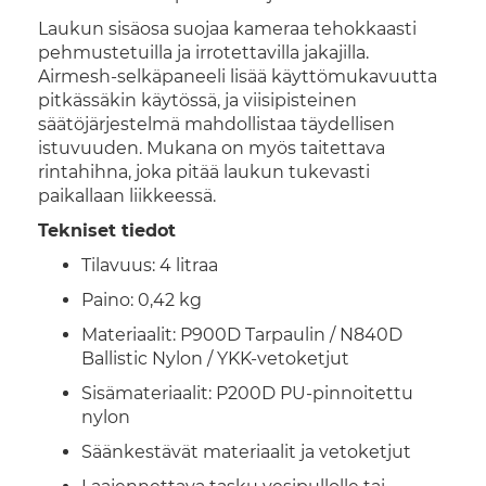
Laukun sisäosa suojaa kameraa tehokkaasti
pehmustetuilla ja irrotettavilla jakajilla.
Airmesh-selkäpaneeli lisää käyttömukavuutta
pitkässäkin käytössä, ja viisipisteinen
säätöjärjestelmä mahdollistaa täydellisen
istuvuuden. Mukana on myös taitettava
rintahihna, joka pitää laukun tukevasti
paikallaan liikkeessä.
Tekniset tiedot
Tilavuus: 4 litraa
Paino: 0,42 kg
Materiaalit: P900D Tarpaulin / N840D
Ballistic Nylon / YKK-vetoketjut
Sisämateriaalit: P200D PU-pinnoitettu
nylon
Säänkestävät materiaalit ja vetoketjut