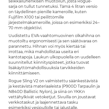
seikkailuhenkisen muotoilun, josta Rogue-
sarja on tullut tunnetuksi. Tämä 4 litran versio
on täydellinen pienille kameroille, kuten
Fujifilm X100 tai peilittömille
järjestelmäkameroille, joissa on esimerkiksi 24–
70 mm objektiivi.
Uudistettu EVA-vaahtomuovinen olkahihna on
muotoiltu ergonomisesti ja sen säätövaraa on
parannettu. Hihnan voi myös kiertää tai
irrottaa, mikä mahdollistaa useita eri
kantotapoja. Laukun ulkopuolella on uudelleen
suunnitellut kiinnityspisteet, jotka tuovat
lisäkäyttömahdollisuuksia tarvikkeiden
kiinnittämiseen.
Rogue Sling V2 on valmistettu säänkestävistä
ja kestävistä materiaaleista (P900D Tarpaulin ja
N840D Ballistic Nylon), ja siinä on YKK:n
vettähylkivät vetoketjut. Sivuilla on joustavat
verkkotaskut ja laajennettava tasku
esimerkiksi vesipullolle tai jalustalle.