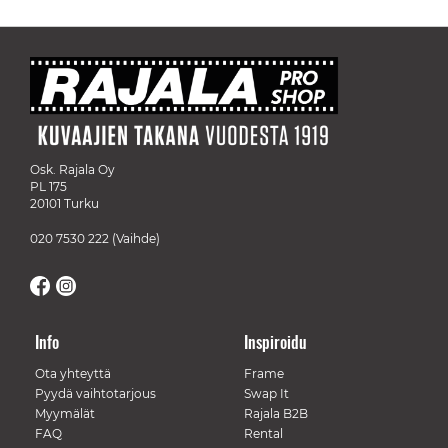
Osk. Rajala Oy
PL 175
20101 Turku
020 7530 222
(Vaihde)
Info
Inspiroidu
Ota yhteyttä
Frame
Pyydä vaihtotarjous
Swap It
Myymälät
Rajala B2B
FAQ
Rental