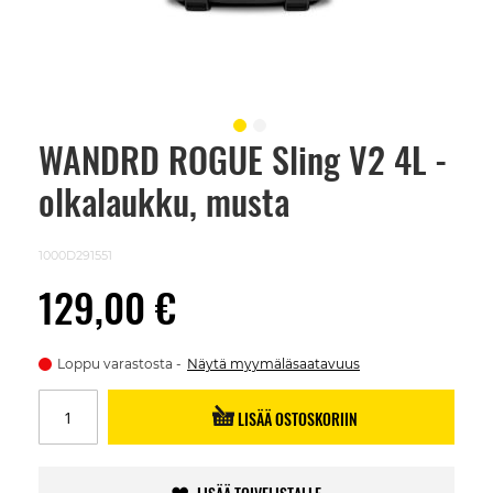
WANDRD ROGUE Sling V2 4L -
Skip
to
olkalaukku, musta
the
beginning
of
the
1000D291551
images
gallery
129,00 €
Loppu varastosta
Näytä myymäläsaatavuus
LISÄÄ OSTOSKORIIN