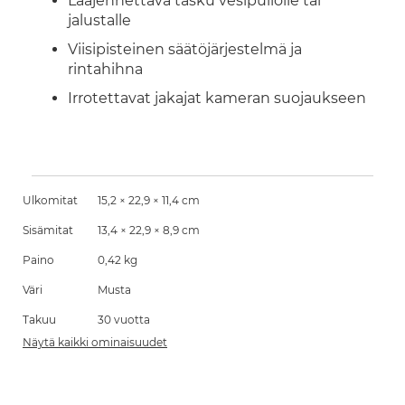
Laajennettava tasku vesipullolle tai
jalustalle
Viisipisteinen säätöjärjestelmä ja
rintahihna
Irrotettavat jakajat kameran suojaukseen
Ulkomitat
15,2 × 22,9 × 11,4 cm
Sisämitat
13,4 × 22,9 × 8,9 cm
Paino
0,42 kg
Väri
Musta
Takuu
30 vuotta
Näytä kaikki ominaisuudet