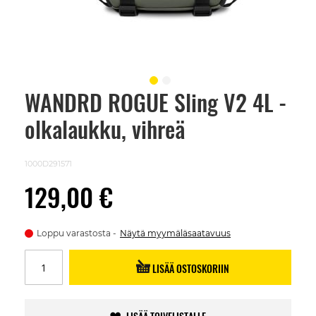
WANDRD ROGUE Sling V2 4L -
Skip
to
olkalaukku, vihreä
the
beginning
of
the
1000D291571
images
gallery
129,00 €
Loppu varastosta
Näytä myymäläsaatavuus
LISÄÄ OSTOSKORIIN