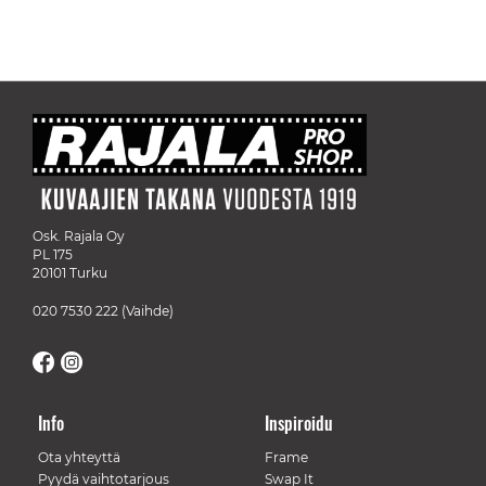
Osk. Rajala Oy
PL 175
20101 Turku
020 7530 222
(Vaihde)
Info
Inspiroidu
Ota yhteyttä
Frame
Pyydä vaihtotarjous
Swap It