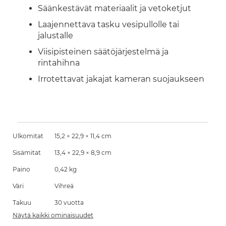
Säänkestävät materiaalit ja vetoketjut
Laajennettava tasku vesipullolle tai
jalustalle
Viisipisteinen säätöjärjestelmä ja
rintahihna
Irrotettavat jakajat kameran suojaukseen
Ulkomitat
15,2 × 22,9 × 11,4 cm
Sisämitat
13,4 × 22,9 × 8,9 cm
Paino
0,42 kg
Väri
Vihreä
Takuu
30 vuotta
Näytä kaikki ominaisuudet