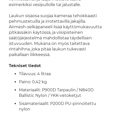
esimerkiksi vesipullolle tai jalustalle.
Laukun sisäosa suojaa kameraa tehokkaasti
pehmustetuilla ja irrotettavilla jakajilla.
Airmesh-selkäpaneeli lisää käyttömukavuutta
pitkässäkin käytössä, ja viisipisteinen
säätöjärjestelmä mahdollistaa täydellisen
istuvuuden. Mukana on myös taitettava
rintahihna, joka pitää laukun tukevasti
paikallaan liikkeessä.
Tekniset tiedot
Tilavuus: 4 litraa
Paino: 0,42 kg
Materiaalit: P900D Tarpaulin / N840D
Ballistic Nylon / YKK-vetoketjut
Sisämateriaalit: P200D PU-pinnoitettu
nylon