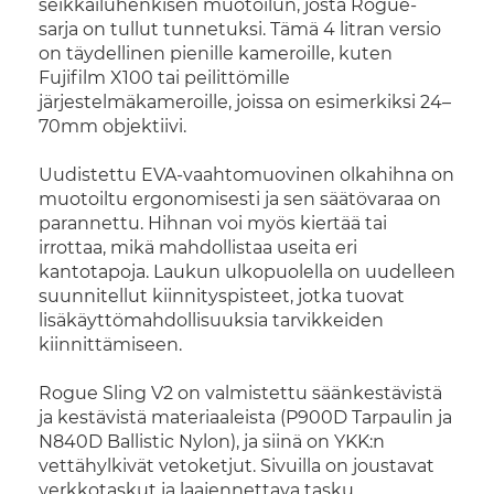
seikkailuhenkisen muotoilun, josta Rogue-
sarja on tullut tunnetuksi. Tämä 4 litran versio
on täydellinen pienille kameroille, kuten
Fujifilm X100 tai peilittömille
järjestelmäkameroille, joissa on esimerkiksi 24–
70mm objektiivi.
Uudistettu EVA-vaahtomuovinen olkahihna on
muotoiltu ergonomisesti ja sen säätövaraa on
parannettu. Hihnan voi myös kiertää tai
irrottaa, mikä mahdollistaa useita eri
kantotapoja. Laukun ulkopuolella on uudelleen
suunnitellut kiinnityspisteet, jotka tuovat
lisäkäyttömahdollisuuksia tarvikkeiden
kiinnittämiseen.
Rogue Sling V2 on valmistettu säänkestävistä
ja kestävistä materiaaleista (P900D Tarpaulin ja
N840D Ballistic Nylon), ja siinä on YKK:n
vettähylkivät vetoketjut. Sivuilla on joustavat
verkkotaskut ja laajennettava tasku