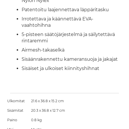
Nylon Nylex
Patentoitu laajennettava läppäritasku
Irrotettava ja käännettävä EVA-
vaahtohihna
5-pisteen säätöjärjestelmä ja säilytettävä
rintaremmi
Airmesh-takaselkä
Sisäänrakennettu kameransuoja ja jakajat
Sisäiset ja ulkoiset kiinnityshihnat
Ulkomitat
21.6 x 36.8 x 15.2 cm
Sisämitat
20.3 x 36.8 x 12.7 cm
Paino
0.8 kg