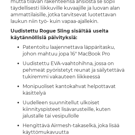
mutta tilavan rakenteensa ansiosta se sopii
täydellisesti liikkuville kuvaajille ja luovan alan
ammattilaisille, jotka tarvitsevat luotettavan
laukun niin työ- kuin vapaa-ajallekin.
Uudistettu Rogue Sling sisältää useita
käytännöllisiä päivityksiä:
Patentoitu laajennettava läppäritasku,
johon mahtuu jopa 16" MacBook Pro
Uudistettu EVA-vaahtohihna, jossa on
pehmeät pyöristetyt reunat ja säilytettävä
tukiremmi vakauteen liikkeessä
Monipuoliset kantokahvat helpottavat
käsittelyä
Uudelleen suunnitellut ulkoiset
kiinnityspisteet lisävarusteille, kuten
jalustalle tai vesipullolle
Hengittävä Airmesh-takaselkä, joka lisää
käyttömukavuutta