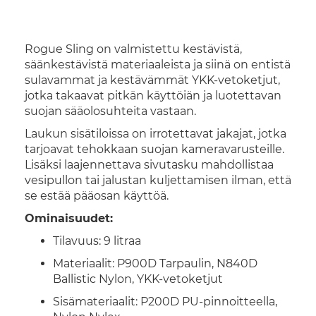
Rogue Sling on valmistettu kestävistä,
säänkestävistä materiaaleista ja siinä on entistä
sulavammat ja kestävämmät YKK-vetoketjut,
jotka takaavat pitkän käyttöiän ja luotettavan
suojan sääolosuhteita vastaan.
Laukun sisätiloissa on irrotettavat jakajat, jotka
tarjoavat tehokkaan suojan kameravarusteille.
Lisäksi laajennettava sivutasku mahdollistaa
vesipullon tai jalustan kuljettamisen ilman, että
se estää pääosan käyttöä.
Ominaisuudet:
Tilavuus: 9 litraa
Materiaalit: P900D Tarpaulin, N840D
Ballistic Nylon, YKK-vetoketjut
Sisämateriaalit: P200D PU-pinnoitteella,