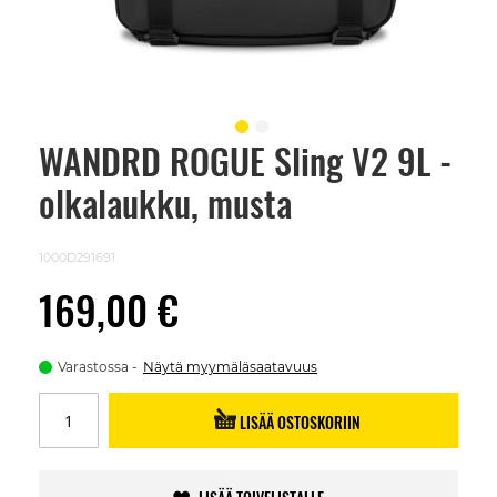
WANDRD ROGUE Sling V2 9L -
Skip
to
olkalaukku, musta
the
beginning
of
the
1000D291691
images
gallery
169,00 €
Varastossa
Näytä myymäläsaatavuus
LISÄÄ OSTOSKORIIN