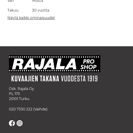
Väri
Musta
Takuu
30 vuotta
Näytä kaikki ominaisuudet
Osk. Rajala Oy
PL 175
20101 Turku
020 7530 222
(Vaihde)