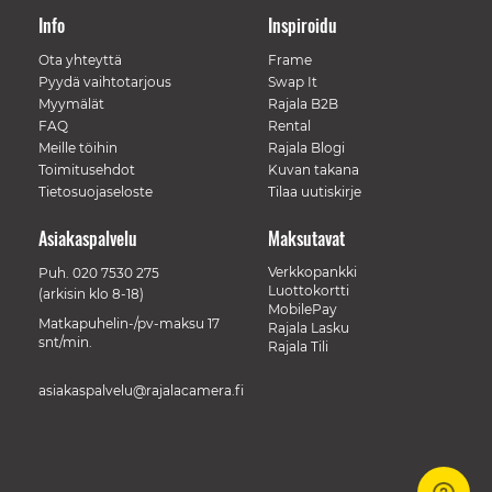
Info
Inspiroidu
Ota yhteyttä
Frame
Pyydä vaihtotarjous
Swap It
Myymälät
Rajala B2B
FAQ
Rental
Meille töihin
Rajala Blogi
Toimitusehdot
Kuvan takana
Tietosuojaseloste
Tilaa uutiskirje
Asiakaspalvelu
Maksutavat
Verkkopankki
Puh.
020 7530 275
Luottokortti
(arkisin klo 8-18)
MobilePay
Matkapuhelin-/pv-maksu 17
Rajala Lasku
snt/min.
Rajala Tili
asiakaspalvelu@rajalacamera.fi