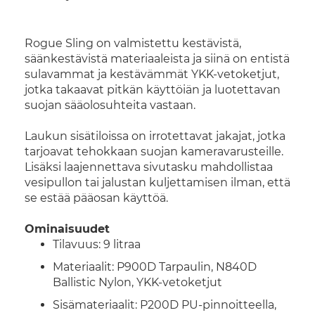
Rogue Sling on valmistettu kestävistä,
säänkestävistä materiaaleista ja siinä on entistä
sulavammat ja kestävämmät YKK-vetoketjut,
jotka takaavat pitkän käyttöiän ja luotettavan
suojan sääolosuhteita vastaan.
Laukun sisätiloissa on irrotettavat jakajat, jotka
tarjoavat tehokkaan suojan kameravarusteille.
Lisäksi laajennettava sivutasku mahdollistaa
vesipullon tai jalustan kuljettamisen ilman, että
se estää pääosan käyttöä.
Ominaisuudet
Tilavuus: 9 litraa
Materiaalit: P900D Tarpaulin, N840D
Ballistic Nylon, YKK-vetoketjut
Sisämateriaalit: P200D PU-pinnoitteella,