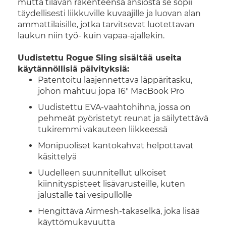
mutta tilavan rakenteensa ansiosta se sopii
täydellisesti liikkuville kuvaajille ja luovan alan
ammattilaisille, jotka tarvitsevat luotettavan
laukun niin työ- kuin vapaa-ajallekin.
Uudistettu Rogue Sling sisältää useita
käytännöllisiä päivityksiä:
Patentoitu laajennettava läppäritasku,
johon mahtuu jopa 16" MacBook Pro
Uudistettu EVA-vaahtohihna, jossa on
pehmeät pyöristetyt reunat ja säilytettävä
tukiremmi vakauteen liikkeessä
Monipuoliset kantokahvat helpottavat
käsittelyä
Uudelleen suunnitellut ulkoiset
kiinnityspisteet lisävarusteille, kuten
jalustalle tai vesipullolle
Hengittävä Airmesh-takaselkä, joka lisää
käyttömukavuutta