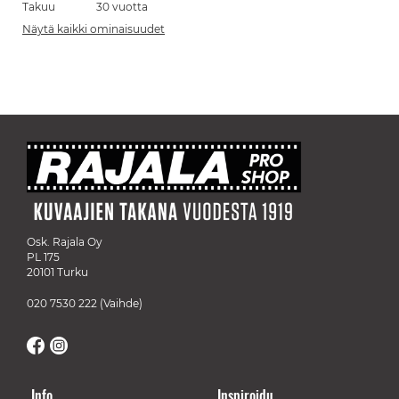
Takuu
30 vuotta
Näytä kaikki ominaisuudet
Osk. Rajala Oy
PL 175
20101 Turku
020 7530 222
(Vaihde)
Info
Inspiroidu