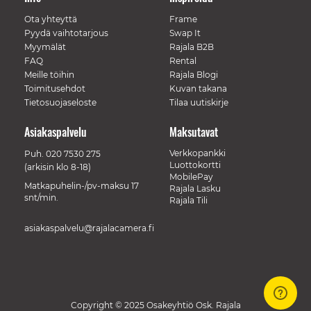
Ota yhteyttä
Frame
Pyydä vaihtotarjous
Swap It
Myymälät
Rajala B2B
FAQ
Rental
Meille töihin
Rajala Blogi
Toimitusehdot
Kuvan takana
Tietosuojaseloste
Tilaa uutiskirje
Asiakaspalvelu
Maksutavat
Verkkopankki
Puh.
020 7530 275
Luottokortti
(arkisin klo 8-18)
MobilePay
Matkapuhelin-/pv-maksu 17
Rajala Lasku
snt/min.
Rajala Tili
asiakaspalvelu@rajalacamera.fi
Copyright © 2025 Osakeyhtiö Osk. Rajala