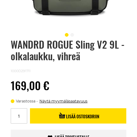
WANDRD ROGUE Sling V2 9L -
Skip
to
olkalaukku, vihreä
the
beginning
of
the
1000D291711
images
gallery
169,00 €
Varastossa
Näytä myymäläsaatavuus
LISÄÄ OSTOSKORIIN