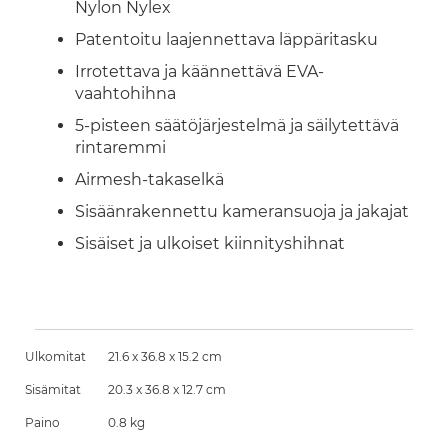
Nylon Nylex
Patentoitu laajennettava läppäritasku
Irrotettava ja käännettävä EVA-
vaahtohihna
5-pisteen säätöjärjestelmä ja säilytettävä
rintaremmi
Airmesh-takaselkä
Sisäänrakennettu kameransuoja ja jakajat
Sisäiset ja ulkoiset kiinnityshihnat
Ulkomitat
21.6 x 36.8 x 15.2 cm
Sisämitat
20.3 x 36.8 x 12.7 cm
Paino
0.8 kg