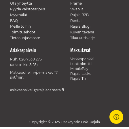
Ota yhteyttä
Frame
Pyydä vaihtotarjous
Swap It
Myymälät
Rajala B2B
FAQ
Rental
Meille töihin
Rajala Blogi
Toimitusehdot
Kuvan takana
Tietosuojaseloste
Tilaa uutiskirje
Asiakaspalvelu
Maksutavat
Verkkopankki
Puh.
020 7530 275
Luottokortti
(arkisin klo 8-18)
MobilePay
Matkapuhelin-/pv-maksu 17
Rajala Lasku
snt/min.
Rajala Tili
asiakaspalvelu@rajalacamera.fi
Copyright © 2025 Osakeyhtiö Osk. Rajala