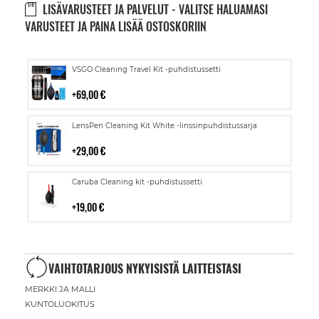
LISÄVARUSTEET JA PALVELUT - VALITSE HALUAMASI
VARUSTEET JA PAINA LISÄÄ OSTOSKORIIN
Lisää
VSGO Cleaning Travel Kit -puhdistussetti
ostoskoriin
69,00 €
Lisää
LensPen Cleaning Kit White -linssinpuhdistussarja
ostoskoriin
29,00 €
Lisää
Caruba Cleaning kit -puhdistussetti
ostoskoriin
19,00 €
VAIHTOTARJOUS NYKYISISTÄ LAITTEISTASI
MERKKI JA MALLI
KUNTOLUOKITUS