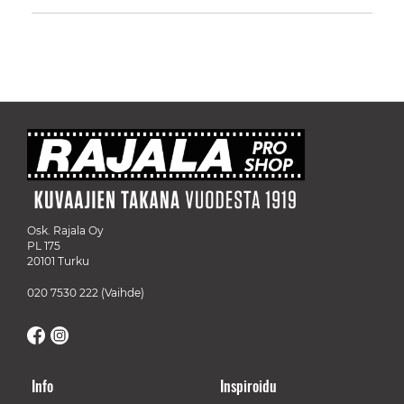
Osk. Rajala Oy
PL 175
20101 Turku
020 7530 222
(Vaihde)
Info
Inspiroidu