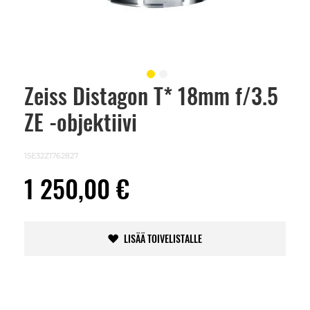
Zeiss Distagon T* 18mm f/3.5
Skip
to
ZE -objektiivi
the
beginning
of
the
15E32Z1762827
images
gallery
1 250,00 €
LISÄÄ TOIVELISTALLE