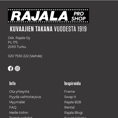
Osk. Rajala Oy
PL 175
20101 Turku
020 7530 222
(Vaihde)
Info
Inspiroidu
Ota yhteyttä
Frame
Pyydä vaihtotarjous
Swap It
Myymälät
Rajala B2B
FAQ
Rental
Meille töihin
Rajala Blogi
Toimitusehdot
Kuvan takana