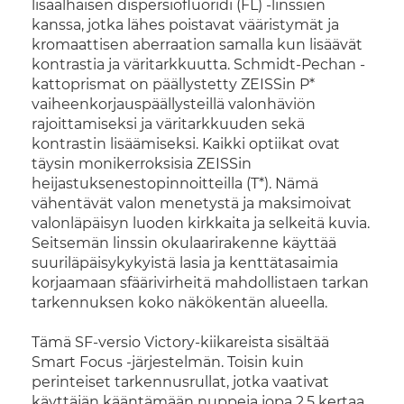
lisäalhaisen dispersiofluoridi (FL) -linssien
kanssa, jotka lähes poistavat vääristymät ja
kromaattisen aberraation samalla kun lisäävät
kontrastia ja väritarkkuutta. Schmidt-Pechan -
kattoprismat on päällystetty ZEISSin P*
vaiheenkorjauspäällysteillä valonhäviön
rajoittamiseksi ja väritarkkuuden sekä
kontrastin lisäämiseksi. Kaikki optiikat ovat
täysin monikerroksisia ZEISSin
heijastuksenestopinnoitteilla (T*). Nämä
vähentävät valon menetystä ja maksimoivat
valonläpäisyn luoden kirkkaita ja selkeitä kuvia.
Seitsemän linssin okulaarirakenne käyttää
suuriläpäisykykyistä lasia ja kenttätasaimia
korjaamaan sfäärivirheitä mahdollistaen tarkan
tarkennuksen koko näkökentän alueella.
Tämä SF-versio Victory-kiikareista sisältää
Smart Focus -järjestelmän. Toisin kuin
perinteiset tarkennusrullat, jotka vaativat
käyttäjän kääntämään nuppeja jopa 2,5 kertaa