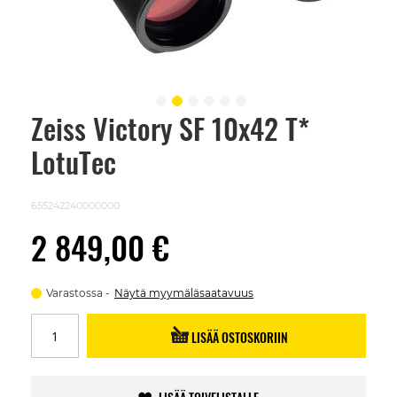
Zeiss Victory SF 10x42 T*
Skip
to
LotuTec
the
beginning
of
the
655242240000000
images
gallery
2 849,00 €
Varastossa
Näytä myymäläsaatavuus
LISÄÄ OSTOSKORIIN