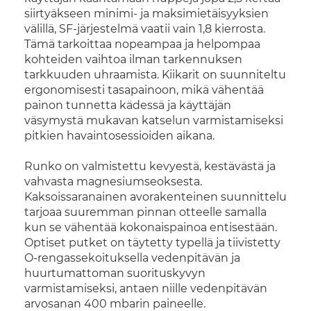
siirtyäkseen minimi- ja maksimietäisyyksien
välillä, SF-järjestelmä vaatii vain 1,8 kierrosta.
Tämä tarkoittaa nopeampaa ja helpompaa
kohteiden vaihtoa ilman tarkennuksen
tarkkuuden uhraamista. Kiikarit on suunniteltu
ergonomisesti tasapainoon, mikä vähentää
painon tunnetta kädessä ja käyttäjän
väsymystä mukavan katselun varmistamiseksi
pitkien havaintosessioiden aikana.
Runko on valmistettu kevyestä, kestävästä ja
vahvasta magnesiumseoksesta.
Kaksoissaranainen avorakenteinen suunnittelu
tarjoaa suuremman pinnan otteelle samalla
kun se vähentää kokonaispainoa entisestään.
Optiset putket on täytetty typellä ja tiivistetty
O-rengassekoituksella vedenpitävän ja
huurtumattoman suorituskyvyn
varmistamiseksi, antaen niille vedenpitävän
arvosanan 400 mbarin paineelle.