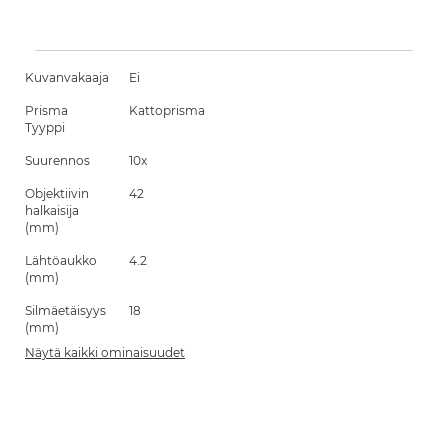
Kuvanvakaaja
Ei
Prisma
Kattoprisma
Tyyppi
Suurennos
10x
Objektiivin
42
halkaisija
(mm)
Lähtöaukko
4.2
(mm)
Silmäetäisyys
18
(mm)
Näytä kaikki ominaisuudet