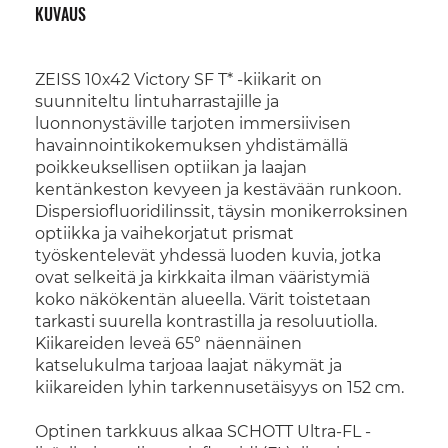
KUVAUS
ZEISS 10x42 Victory SF T* -kiikarit on
suunniteltu lintuharrastajille ja
luonnonystäville tarjoten immersiivisen
havainnointikokemuksen yhdistämällä
poikkeuksellisen optiikan ja laajan
kentänkeston kevyeen ja kestävään runkoon.
Dispersiofluoridilinssit, täysin monikerroksinen
optiikka ja vaihekorjatut prismat
työskentelevät yhdessä luoden kuvia, jotka
ovat selkeitä ja kirkkaita ilman vääristymiä
koko näkökentän alueella. Värit toistetaan
tarkasti suurella kontrastilla ja resoluutiolla.
Kiikareiden leveä 65° näennäinen
katselukulma tarjoaa laajat näkymät ja
kiikareiden lyhin tarkennusetäisyys on 152 cm.
Optinen tarkkuus alkaa SCHOTT Ultra-FL -