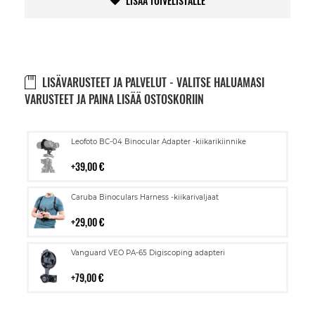
LISÄÄ TOIVELISTALLE
LISÄVARUSTEET JA PALVELUT - VALITSE HALUAMASI
VARUSTEET JA PAINA LISÄÄ OSTOSKORIIN
Lisää
Leofoto BC-04 Binocular Adapter -kiikarikiinnike
ostoskoriin
39,00 €
Lisää
Caruba Binoculars Harness -kiikarivaljaat
ostoskoriin
29,00 €
Lisää
Vanguard VEO PA-65 Digiscoping adapteri
ostoskoriin
79,00 €