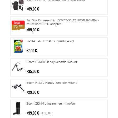
ostoskoriin
69,00 €
Lisää
SanDisk Extreme microSDXC V30 A2 128GB 190MB/s -
ostoskoriin
muistikortti + SD-adapteri
59,00 €
Lisää
GP AA LR6 Ultra Plus -paristo, 4 kpl
ostoskoriin
7,00 €
Lisää
Zoom HRM-11 Handy Recorder Mount
ostoskoriin
35,00 €
Lisää
Zoom HRM-7 Handy Recorder Mount
ostoskoriin
29,00 €
Lisää
Zoom ZDM-1 dynaaminen mikrofoni
ostoskoriin
99,00 €
119,00 €