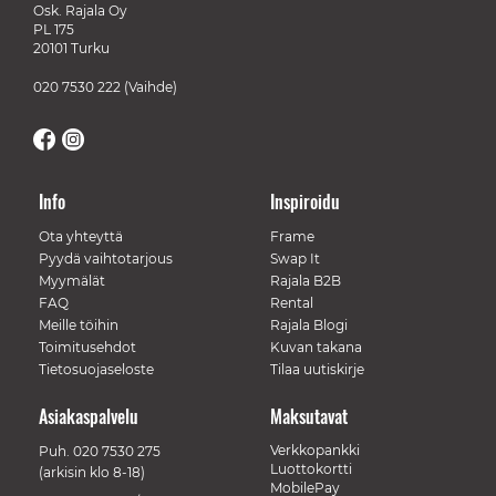
Osk. Rajala Oy
PL 175
20101 Turku
020 7530 222
(Vaihde)
Info
Inspiroidu
Ota yhteyttä
Frame
Pyydä vaihtotarjous
Swap It
Myymälät
Rajala B2B
FAQ
Rental
Meille töihin
Rajala Blogi
Toimitusehdot
Kuvan takana
Tietosuojaseloste
Tilaa uutiskirje
Asiakaspalvelu
Maksutavat
Verkkopankki
Puh.
020 7530 275
Luottokortti
(arkisin klo 8-18)
MobilePay