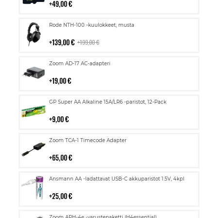
49,00 €
Lisää
Rode NTH-100 -kuulokkeet, musta
ostoskoriin
139,00 €
199,00 €
Lisää
Zoom AD-17 AC-adapteri
ostoskoriin
19,00 €
Lisää
GP Super AA Alkaline 15A/LR6 -paristot, 12-Pack
ostoskoriin
9,00 €
Lisää
Zoom TCA-1 Timecode Adapter
ostoskoriin
65,00 €
Lisää
Ansmann AA -ladattavat USB-C akkuparistot 1.5V, 4kpl
ostoskoriin
25,00 €
Lisää
Zoom APH-4e -varustepaketti (H4essential)