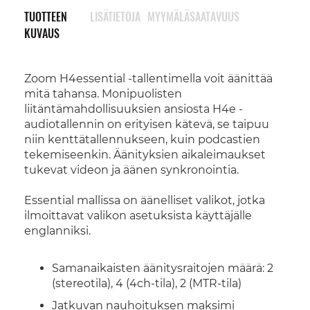
TUOTTEEN
LISÄTIETOJA
MYYMÄLÄSAATAVUUS
KUVAUS
Zoom H4essential -tallentimella voit äänittää
mitä tahansa. Monipuolisten
liitäntämahdollisuuksien ansiosta H4e -
audiotallennin on erityisen kätevä, se taipuu
niin kenttätallennukseen, kuin podcastien
tekemiseenkin. Äänityksien aikaleimaukset
tukevat videon ja äänen synkronointia.
Essential mallissa on äänelliset valikot, jotka
ilmoittavat valikon asetuksista käyttäjälle
englanniksi.
Samanaikaisten äänitysraitojen määrä: 2
(stereotila), 4 (4ch-tila), 2 (MTR-tila)
Jatkuvan nauhoituksen maksimi