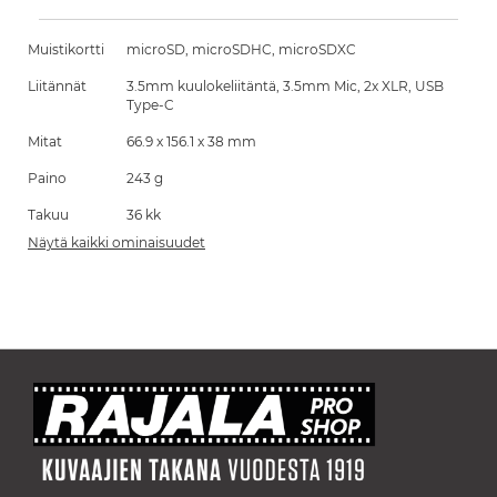
Muistikortti
microSD, microSDHC, microSDXC
Liitännät
3.5mm kuulokeliitäntä, 3.5mm Mic, 2x XLR, USB
Type-C
Mitat
66.9 x 156.1 x 38 mm
Paino
243 g
Takuu
36 kk
Näytä kaikki ominaisuudet