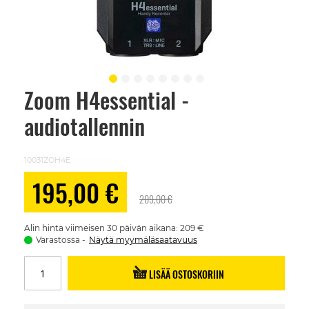
Zoom H4essential -
Skip
to
audiotallennin
the
beginning
of
the
10031ZOH4E
images
gallery
Alennushinta
195,00 €
209,00 €
Alin hinta viimeisen 30 päivän aikana: 209 €
Varastossa
Näytä myymäläsaatavuus
LISÄÄ OSTOSKORIIN