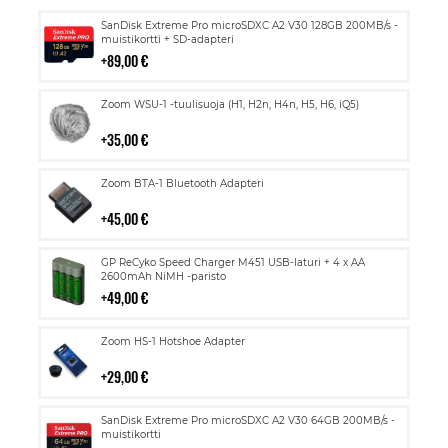
Lisää
SanDisk Extreme Pro microSDXC A2 V30 128GB 200MB/s -
ostoskoriin
muistikortti + SD-adapteri
89,00 €
Lisää
Zoom WSU-1 -tuulisuoja (H1, H2n, H4n, H5, H6, iQ5)
ostoskoriin
35,00 €
Lisää
Zoom BTA-1 Bluetooth Adapteri
ostoskoriin
45,00 €
Lisää
GP ReCyko Speed Charger M451 USB-laturi + 4 x AA
ostoskoriin
2600mAh NiMH -paristo
49,00 €
Lisää
Zoom HS-1 Hotshoe Adapter
ostoskoriin
29,00 €
Lisää
SanDisk Extreme Pro microSDXC A2 V30 64GB 200MB/s -
ostoskoriin
muistikortti