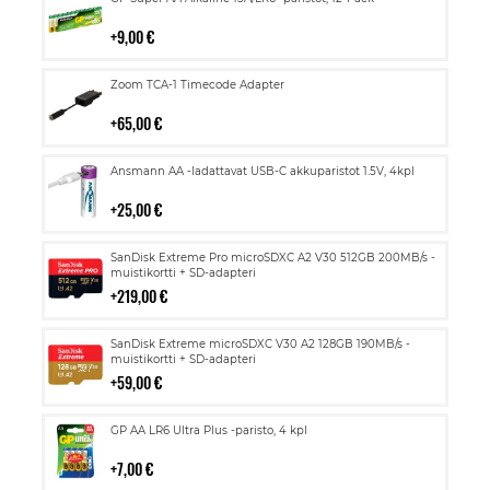
ostoskoriin
9,00 €
Lisää
Zoom TCA-1 Timecode Adapter
ostoskoriin
65,00 €
Lisää
Ansmann AA -ladattavat USB-C akkuparistot 1.5V, 4kpl
ostoskoriin
25,00 €
Lisää
SanDisk Extreme Pro microSDXC A2 V30 512GB 200MB/s -
ostoskoriin
muistikortti + SD-adapteri
219,00 €
Lisää
SanDisk Extreme microSDXC V30 A2 128GB 190MB/s -
ostoskoriin
muistikortti + SD-adapteri
59,00 €
Lisää
GP AA LR6 Ultra Plus -paristo, 4 kpl
ostoskoriin
7,00 €