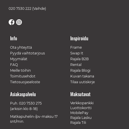
020 7530 222
(Vaihde)
Info
Inspiroidu
Ota yhteyttä
Frame
Pyydä vaihtotarjous
Swap It
Myymälät
Rajala B2B
FAQ
Rental
Meille töihin
Rajala Blogi
Toimitusehdot
Kuvan takana
Tietosuojaseloste
Tilaa uutiskirje
Asiakaspalvelu
Maksutavat
Verkkopankki
Puh.
020 7530 275
Luottokortti
(arkisin klo 8-18)
MobilePay
Matkapuhelin-/pv-maksu 17
Rajala Lasku
snt/min.
Rajala Tili