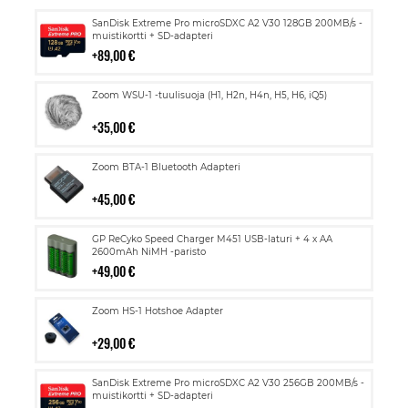
Lisää
SanDisk Extreme Pro microSDXC A2 V30 128GB 200MB/s -
ostoskoriin
muistikortti + SD-adapteri
89,00 €
Lisää
Zoom WSU-1 -tuulisuoja (H1, H2n, H4n, H5, H6, iQ5)
ostoskoriin
35,00 €
Lisää
Zoom BTA-1 Bluetooth Adapteri
ostoskoriin
45,00 €
Lisää
GP ReCyko Speed Charger M451 USB-laturi + 4 x AA
ostoskoriin
2600mAh NiMH -paristo
49,00 €
Lisää
Zoom HS-1 Hotshoe Adapter
ostoskoriin
29,00 €
Lisää
SanDisk Extreme Pro microSDXC A2 V30 256GB 200MB/s -
ostoskoriin
muistikortti + SD-adapteri