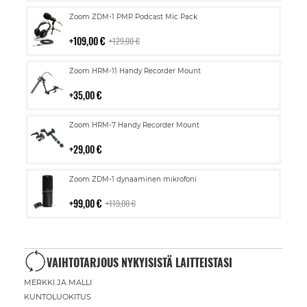
Lisää
Zoom ZDM-1 PMP Podcast Mic Pack
ostoskoriin
109,00 €
129,00 €
Lisää
Zoom HRM-11 Handy Recorder Mount
ostoskoriin
35,00 €
Lisää
Zoom HRM-7 Handy Recorder Mount
ostoskoriin
29,00 €
Lisää
Zoom ZDM-1 dynaaminen mikrofoni
ostoskoriin
99,00 €
119,00 €
VAIHTOTARJOUS NYKYISISTÄ LAITTEISTASI
MERKKI JA MALLI
KUNTOLUOKITUS