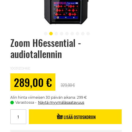
Zoom H6essential -
Skip
to
audiotallennin
the
beginning
of
the
10031ZOH6E
images
gallery
Alennushinta
289,00 €
329,00 €
Alin hinta viimeisen 30 päivän aikana: 299 €
Varastossa
Näytä myymäläsaatavuus
LISÄÄ OSTOSKORIIN