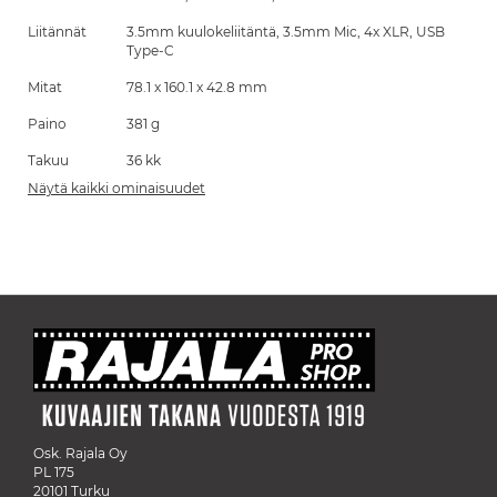
Liitännät
3.5mm kuulokeliitäntä, 3.5mm Mic, 4x XLR, USB
Type-C
Mitat
78.1 x 160.1 x 42.8 mm
Paino
381 g
Takuu
36 kk
Näytä kaikki ominaisuudet
Osk. Rajala Oy
PL 175
20101 Turku