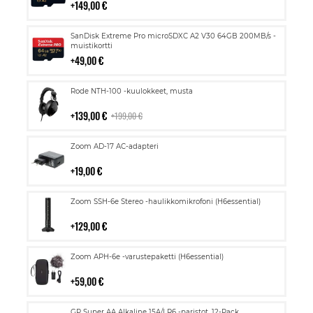
149,00 €
Lisää
SanDisk Extreme Pro microSDXC A2 V30 64GB 200MB/s -
ostoskoriin
muistikortti
49,00 €
Lisää
Rode NTH-100 -kuulokkeet, musta
ostoskoriin
139,00 €
199,00 €
Lisää
Zoom AD-17 AC-adapteri
ostoskoriin
19,00 €
Lisää
Zoom SSH-6e Stereo -haulikkomikrofoni (H6essential)
ostoskoriin
129,00 €
Lisää
Zoom APH-6e -varustepaketti (H6essential)
ostoskoriin
59,00 €
Lisää
GP Super AA Alkaline 15A/LR6 -paristot, 12-Pack