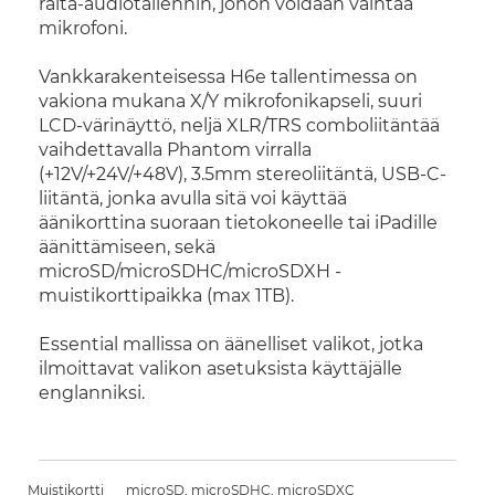
raita-audiotallennin, johon voidaan vaihtaa
mikrofoni.
Vankkarakenteisessa H6e tallentimessa on
vakiona mukana X/Y mikrofonikapseli, suuri
LCD-värinäyttö, neljä XLR/TRS comboliitäntää
vaihdettavalla Phantom virralla
(+12V/+24V/+48V), 3.5mm stereoliitäntä, USB-C-
liitäntä, jonka avulla sitä voi käyttää
äänikorttina suoraan tietokoneelle tai iPadille
äänittämiseen, sekä
microSD/microSDHC/microSDXH -
muistikorttipaikka (max 1TB).
Essential mallissa on äänelliset valikot, jotka
ilmoittavat valikon asetuksista käyttäjälle
englanniksi.
Muistikortti
microSD, microSDHC, microSDXC