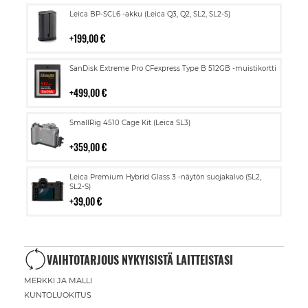
Lisää
Leica BP-SCL6 -akku (Leica Q3, Q2, SL2, SL2-S)
ostoskoriin
199,00 €
Lisää
SanDisk Extreme Pro CFexpress Type B 512GB -muistikortti
ostoskoriin
499,00 €
Lisää
SmallRig 4510 Cage Kit (Leica SL3)
ostoskoriin
359,00 €
Lisää
Leica Premium Hybrid Glass 3 -näytön suojakalvo (SL2,
ostoskoriin
SL2-S)
39,00 €
VAIHTOTARJOUS NYKYISISTÄ LAITTEISTASI
MERKKI JA MALLI
KUNTOLUOKITUS