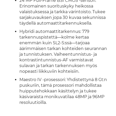
24 MP Full-Frame BSI CMOS -sensori:
Erinomainen suorituskyky heikossa
valaistuksessa ja tarkka värintoisto. Tukee
sarjakuvauksen jopa 30 kuvaa sekunnissa
täydellä automaattitarkennuksella.
Hybridi automaattitarkennus: 779
tarkennuspistettä—kolme kertaa
enemmän kuin SL2-S:ssä—tarjoaa
äärimmäisen tarkan kohteiden seurannan
ja tunnistuksen. Vaiheentunnistus- ja
kontrastintunnistus-AF varmistavat
sulavan ja tarkan tarkennuksen myös
nopeasti liikkuviin kohteisiin.
Maestro IV -prosessori: Yhdistettynä 8 Gt:n
puskuriin, tämä prosessori mahdollistaa
huipputehokkaan käsittelyn ja tukee
käsivaraista monikuvatilaa 48MP ja 96MP
resoluutioilla.