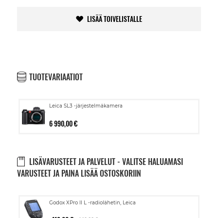
LISÄÄ TOIVELISTALLE
TUOTEVARIAATIOT
Leica SL3 -järjestelmäkamera
6 990,00 €
LISÄVARUSTEET JA PALVELUT - VALITSE HALUAMASI
VARUSTEET JA PAINA LISÄÄ OSTOSKORIIN
Lisää
Godox XPro II L -radiolähetin, Leica
ostoskoriin