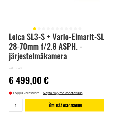
Leica SL3-S + Vario-Elmarit-SL
Skip
to
28-70mm f/2.8 ASPH. -
the
beginning
of
järjestelmäkamera
the
images
gallery
24L10648
6 499,00 €
Loppu varastosta
Näytä myymäläsaatavuus
LISÄÄ OSTOSKORIIN