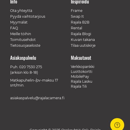
Info
Inspiroidu
Ota yhteyttä
Frame
Pyydä vaihtotarjous
Swap It
Myymälät
Rajala B2B
FAQ
Rental
Meille töihin
Rajala Blogi
Toimitusehdot
Kuvan takana
Tietosuojaseloste
Tilaa uutiskirje
Asiakaspalvelu
Maksutavat
Verkkopankki
Puh.
020 7530 275
Luottokortti
(arkisin klo 8-18)
MobilePay
Matkapuhelin-/pv-maksu 17
Rajala Lasku
snt/min.
Rajala Tili
asiakaspalvelu@rajalacamera.fi