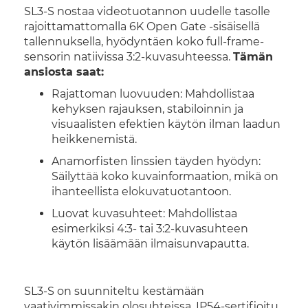
SL3-S nostaa videotuotannon uudelle tasolle
rajoittamattomalla 6K Open Gate -sisäisellä
tallennuksella, hyödyntäen koko full-frame-
sensorin natiivissa 3:2-kuvasuhteessa.
Tämän
ansiosta saat:
Rajattoman luovuuden: Mahdollistaa
kehyksen rajauksen, stabiloinnin ja
visuaalisten efektien käytön ilman laadun
heikkenemistä.
Anamorfisten linssien täyden hyödyn:
Säilyttää koko kuvainformaation, mikä on
ihanteellista elokuvatuotantoon.
Luovat kuvasuhteet: Mahdollistaa
esimerkiksi 4:3- tai 3:2-kuvasuhteen
käytön lisäämään ilmaisunvapautta.
SL3-S on suunniteltu kestämään
vaativimmissakin olosuhteissa. IP54-sertifioitu