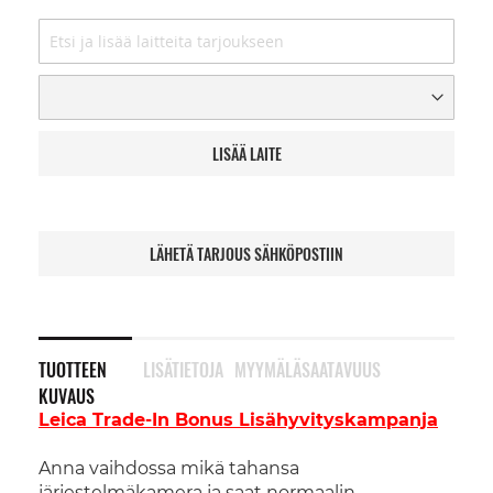
LISÄÄ LAITE
LÄHETÄ TARJOUS SÄHKÖPOSTIIN
TUOTTEEN
LISÄTIETOJA
MYYMÄLÄSAATAVUUS
KUVAUS
Leica Trade-In Bonus Lisähyvityskampanja
Anna vaihdossa mikä tahansa
järjestelmäkamera ja saat normaalin