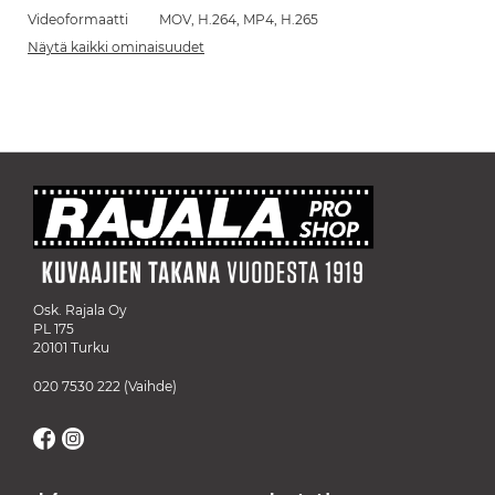
Videoformaatti
MOV, H.264, MP4, H.265
Näytä kaikki ominaisuudet
Osk. Rajala Oy
PL 175
20101 Turku
020 7530 222
(Vaihde)