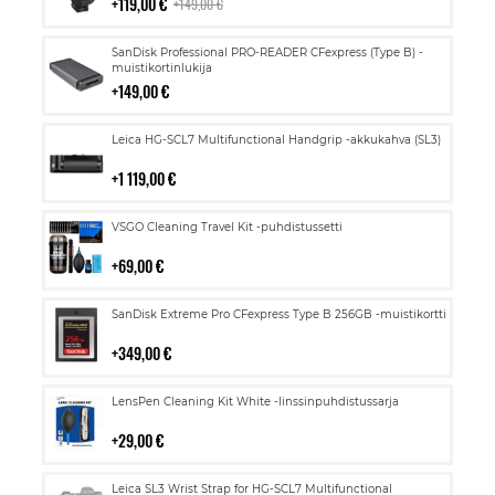
119,00 €
149,00 €
Lisää
SanDisk Professional PRO-READER CFexpress (Type B) -
ostoskoriin
muistikortinlukija
149,00 €
Lisää
Leica HG-SCL7 Multifunctional Handgrip -akkukahva (SL3)
ostoskoriin
1 119,00 €
Lisää
VSGO Cleaning Travel Kit -puhdistussetti
ostoskoriin
69,00 €
Lisää
SanDisk Extreme Pro CFexpress Type B 256GB -muistikortti
ostoskoriin
349,00 €
Lisää
LensPen Cleaning Kit White -linssinpuhdistussarja
ostoskoriin
29,00 €
Lisää
Leica SL3 Wrist Strap for HG-SCL7 Multifunctional