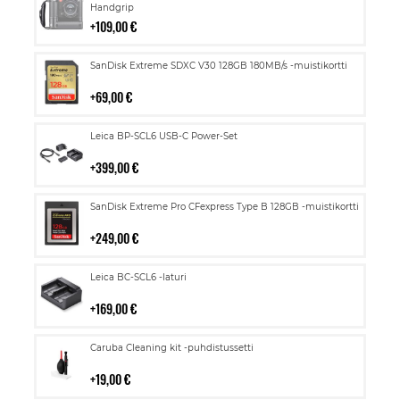
ostoskoriin
Handgrip
109,00 €
Lisää
SanDisk Extreme SDXC V30 128GB 180MB/s -muistikortti
ostoskoriin
69,00 €
Lisää
Leica BP-SCL6 USB-C Power-Set
ostoskoriin
399,00 €
Lisää
SanDisk Extreme Pro CFexpress Type B 128GB -muistikortti
ostoskoriin
249,00 €
Lisää
Leica BC-SCL6 -laturi
ostoskoriin
169,00 €
Lisää
Caruba Cleaning kit -puhdistussetti
ostoskoriin
19,00 €