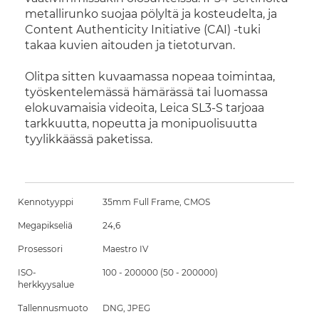
metallirunko suojaa pölyltä ja kosteudelta, ja
Content Authenticity Initiative (CAI) -tuki
takaa kuvien aitouden ja tietoturvan.
Olitpa sitten kuvaamassa nopeaa toimintaa,
työskentelemässä hämärässä tai luomassa
elokuvamaisia videoita, Leica SL3-S tarjoaa
tarkkuutta, nopeutta ja monipuolisuutta
tyylikkäässä paketissa.
Kennotyyppi
35mm Full Frame, CMOS
Megapikseliä
24,6
Prosessori
Maestro IV
ISO-
100 - 200000 (50 - 200000)
herkkyysalue
Tallennusmuoto
DNG, JPEG