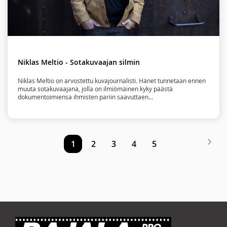
Niklas Meltio - Sotakuvaajan silmin
Niklas Meltio on arvostettu kuvajournalisti. Hänet tunnetaan ennen
muuta sotakuvaajana, jolla on ilmiömäinen kyky päästä
dokumentoimiensa ihmisten pariin saavuttaen...
Sivu
Siv
Seu
You're
Sivu
Sivu
Sivu
Sivu
1
2
3
4
5
currently
reading
page