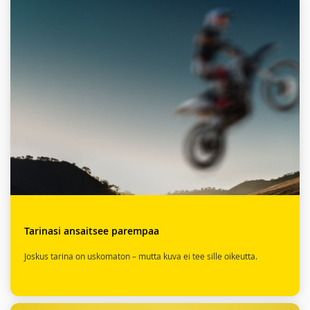
Tarinasi ansaitsee parempaa
Joskus tarina on uskomaton – mutta kuva ei tee sille oikeutta.