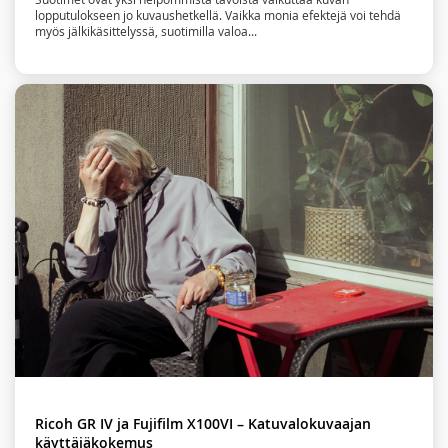
lopputulokseen jo kuvaushetkellä. Vaikka monia efektejä voi tehdä
myös jälkikäsittelyssä, suotimilla valoa...
Ricoh GR IV ja Fujifilm X100VI – Katuvalokuvaajan
käyttäjäkokemus