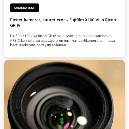
KAMERATESTI
Pienet kamerat, suuret erot – Fujifilm X100 VI ja Ricoh
GR IV
Fujifilm X100VI ja Ricoh GR IV ovat hyvin saman idean kameroita –
APS-C-kennolla varustettuja premium-kompaktikameroita - mutta
kuvauskokemus on täysin erilainen...