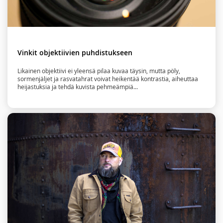
Vinkit objektiivien puhdistukseen
Likainen objektiivi ei yleensä pilaa kuvaa täysin, mutta pöly,
sormenjäljet ja rasvatahrat voivat heikentää kontrastia, aiheuttaa
heijastuksia ja tehdä kuvista pehmeämpiä...