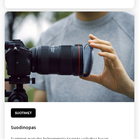
SUOTIMET
Suodinopas
Suotimet ovat yksi helpommista tavoista vaikuttaa kuvan