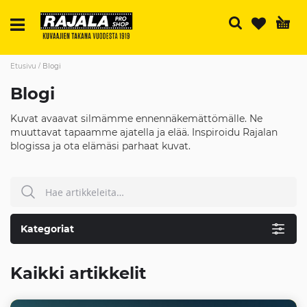
H
Etusivu
Blogi
Blogi
Kuvat avaavat silmämme ennennäkemättömälle. Ne
muuttavat tapaamme ajatella ja elää. Inspiroidu Rajalan
blogissa ja ota elämäsi parhaat kuvat.
Hae
HAE
Kategoriat
Kaikki artikkelit