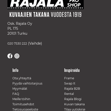
Osk. Rajala Oy
PL 175
20101 Turku
(Vaihde)
020 7530 222
Info
Inspiroidu
Ota yhteyttä
Frame
Pyydä vaihtotarjous
Swap It
Myymälät
Rajala B2B
FAQ
Rental
Meille töihin
Rajala Blogi
Toimitusehdot
Kuvan takana
Tietosuojaseloste
Tilaa uutiskirje