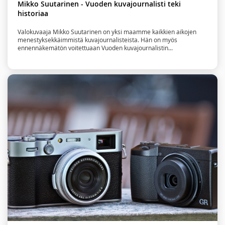
Mikko Suutarinen - Vuoden kuvajournalisti teki
historiaa
Valokuvaaja Mikko Suutarinen on yksi maamme kaikkien aikojen
menestyksekkäimmistä kuvajournalisteista. Hän on myös
ennennäkemätön voitettuaan Vuoden kuvajournalistin...