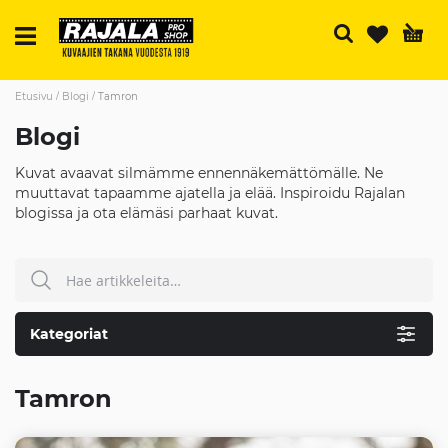
H
Etusivu
Blogi
Tamron
Blogi
Kuvat avaavat silmämme ennennäkemättömälle. Ne
muuttavat tapaamme ajatella ja elää. Inspiroidu Rajalan
blogissa ja ota elämäsi parhaat kuvat.
Hae
HAE
Kategoriat
Tamron