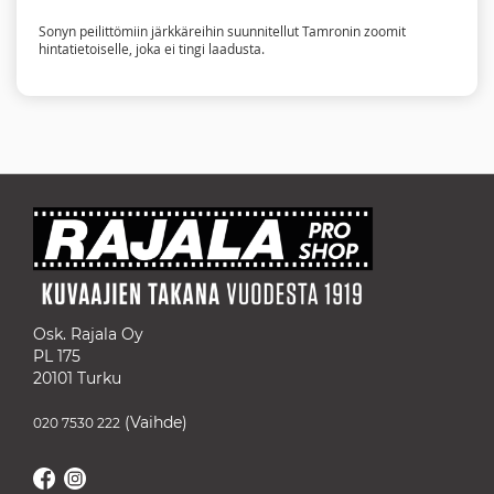
Sonyn peilittömiin järkkäreihin suunnitellut Tamronin zoomit
hintatietoiselle, joka ei tingi laadusta.
Osk. Rajala Oy
PL 175
20101 Turku
(Vaihde)
020 7530 222