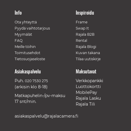
Info
Inspiroidu
Ota yhteyttä
Frame
Pyydä vaihtotarjous
Swap It
Myymälät
Rajala B2B
FAQ
Rental
Meille töihin
Rajala Blogi
Toimitusehdot
Kuvan takana
Tietosuojaseloste
Tilaa uutiskirje
Asiakaspalvelu
Maksutavat
Puh.
Verkkopankki
020 7530 275
Luottokortti
(arkisin klo 8-18)
MobilePay
Matkapuhelin-/pv-maksu
Rajala Lasku
17 snt/min.
Rajala Tili
asiakaspalvelu@rajalacamera.fi