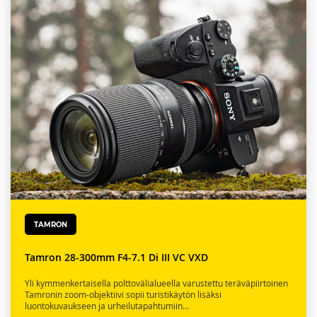
TAMRON
Tamron 28-300mm F4-7.1 Di III VC VXD
Yli kymmenkertaisella polttovälialueella varustettu teräväpiirtoinen
Tamronin zoom-objektiivi sopii turistikäytön lisäksi
luontokuvaukseen ja urheilutapahtumiin...