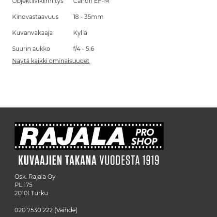
Objektiivikiinnitys
Canon EF-M
Kinovastaavuus
18 - 35mm
Kuvanvakaaja
Kyllä
Suurin aukko
f/4 - 5.6
Näytä kaikki ominaisuudet
Osk. Rajala Oy
PL 175
20101 Turku
020 7530 222
(Vaihde)