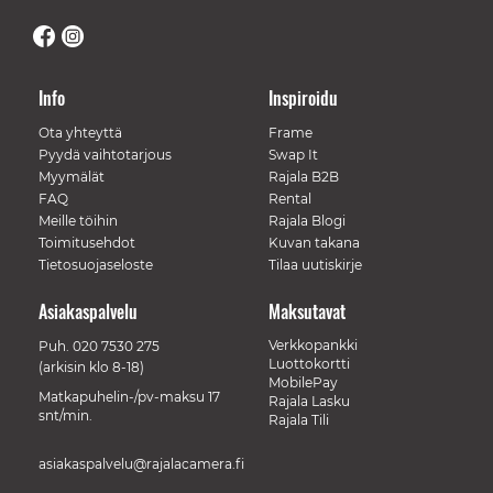
Info
Inspiroidu
Ota yhteyttä
Frame
Pyydä vaihtotarjous
Swap It
Myymälät
Rajala B2B
FAQ
Rental
Meille töihin
Rajala Blogi
Toimitusehdot
Kuvan takana
Tietosuojaseloste
Tilaa uutiskirje
Asiakaspalvelu
Maksutavat
Verkkopankki
Puh.
020 7530 275
Luottokortti
(arkisin klo 8-18)
MobilePay
Matkapuhelin-/pv-maksu 17
Rajala Lasku
snt/min.
Rajala Tili
asiakaspalvelu@rajalacamera.fi