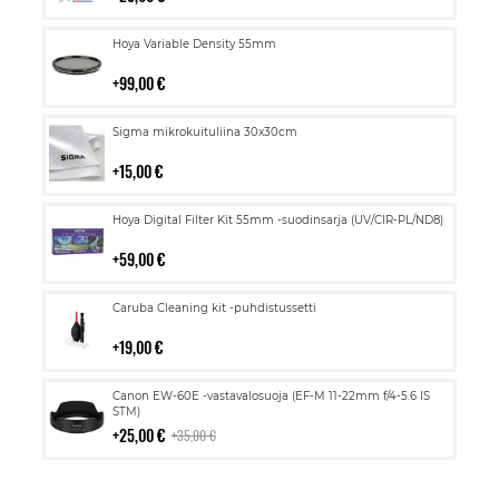
Lisää
Hoya Variable Density 55mm
ostoskoriin
99,00 €
Lisää
Sigma mikrokuituliina 30x30cm
ostoskoriin
15,00 €
Lisää
Hoya Digital Filter Kit 55mm -suodinsarja (UV/CIR-PL/ND8)
ostoskoriin
59,00 €
Lisää
Caruba Cleaning kit -puhdistussetti
ostoskoriin
19,00 €
Lisää
Canon EW-60E -vastavalosuoja (EF-M 11-22mm f/4-5.6 IS
ostoskoriin
STM)
25,00 €
35,00 €