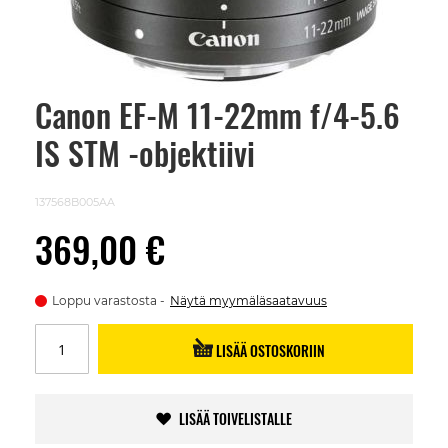
Canon EF-M 11-22mm f/4-5.6
Skip
to
IS STM -objektiivi
the
beginning
of
the
137568B005AA
images
gallery
369,00 €
Loppu varastosta
Näytä myymäläsaatavuus
LISÄÄ OSTOSKORIIN
LISÄÄ TOIVELISTALLE