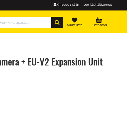
Kirjaudu sisään
Luo käyttäjätunnus
HAE
Muistilista
Ostoskori
amera + EU-V2 Expansion Unit