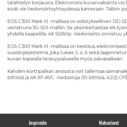
tärähtelyn korjausta. Elektronista kuvanvakainta voi 
eivät ole tiedonsiirtoyhteydessä kameraan. Tällöin po
EOS C300 Mark III -mallissa on edistyksellinen 12G-SD
verrattuna 3G-SDI-malliin. Se yksinkertaistaa 4K-työ
yhdellä kaapelilla. 4K 50/60p -tiedonsiirto onnistuu 
EOS C300 Mark III -mallissa on kestävä, elektronise
suodinjärjestelmä, joka tukee 2, 4, 6 sekä laajennetu
kuvan kapealla terävyysalueella myös päiväsaikaan.
Kahden korttipaikan ansiosta voit tallentaa samanaik
bittisiä) ja 4K XF-AVC ‐tiedostoja (10-bittisiä, 4:2:2) CF
Inspiroidu
Maksutavat