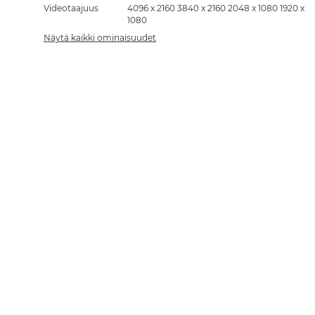
Videotaajuus
4096 x 2160 3840 x 2160 2048 x 1080 1920 x
1080
Näytä kaikki ominaisuudet