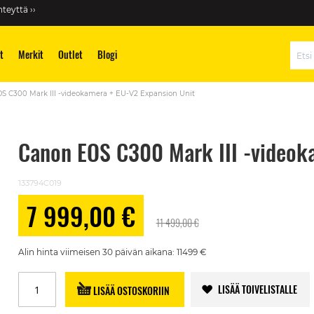
teyttä ››
t
Merkit
Outlet
Blogi
Hae
S C300 Mark III -videokamera + EU-V2 Expansion Unit
Canon EOS C300 Mark III -videok
133794C019
7 999,00 €
Alennushinta
11 499,00 €
Alin hinta viimeisen 30 päivän aikana: 11499 €
LISÄÄ TOIVELISTALLE
LISÄÄ OSTOSKORIIN