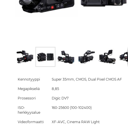
Skip
to
the
Kennotyyppi
Super 35mm, CMOS, Dual Pixel CMOS AF
beginning
Megapikseliä
8,85
of
the
Prosessori
Digic DV7
images
gallery
ISO-
160-25600 (100-102400)
herkkyysalue
Videoformaatti
XF-AVC, Cinema RAW Light