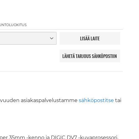
UNTOLUOKITUS
LISÄÄ LAITE
LÄHETÄ TARJOUS SÄHKÖPOSTIIN
avuuden asiakaspalvelustamme
sähköpostitse
tai
per 35mm -kenno ja DIGIC DV7 -kuvaprosessori,