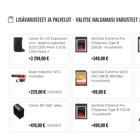
LISÄVARUSTEET JA PALVELUT - VALITSE HALUAMASI VARUSTEET 
Lisää
Lisää
Canon EU-V3 Expansion
SanDisk Extreme Pro
ostoskoriin
ostoskoriin
Unit -laajennusyksikkö
CFexpress Type B
(EOS C500 Mark II, EOS
256GB -muistikortti
C300 Mark II
3 299,00 €
349,00 €
Lisää
Lisää
Rode VideoMic NTG -
SanDisk Extreme SDXC
ostoskoriin
ostoskoriin
mikrofoni
V30 128GB 180MB/s -
muistikortti
229,00 €
69,00 €
259,00 €
Lisää
Lisää
Canon BP-A60 -akku
SanDisk Extreme Pro
ostoskoriin
ostoskoriin
CFexpress Type B 512GB
-muistikortti
419,00 €
499,00 €
599,00 €