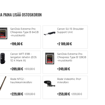
JA PAINA LISÄÄ OSTOSKORIIN
Lisää
Lisää
SanDisk Extreme Pro
Canon SU-15 Shoulder
ostoskoriin
ostoskoriin
CFexpress Type B 64GB
Support Unit
-muistikortti
199,00 €
2 189,00 €
Lisää
Lisää
Canon WFT-E9B -
SanDisk Extreme Pro
ostoskoriin
ostoskoriin
langaton lähetin (EOS
CFexpress Type B 128GB
1D X Mark III)
-muistikortti
399,00 €
249,00 €
810,00 €
Lisää
Lisää
Rode NTG2 -
Rode VideoMic Pro+
ostoskoriin
ostoskoriin
haulikkomikrofoni
mikrofoni
229,00 €
259,00 €
239,00 €
299,00 €