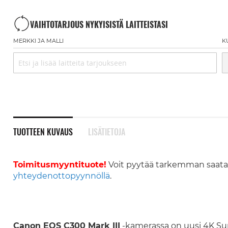
VAIHTOTARJOUS NYKYISISTÄ LAITTEISTASI
MERKKI JA MALLI
K
TUOTTEEN KUVAUS
LISÄTIETOJA
Toimitusmyyntituote!
Voit pyytää tarkemman saat
yhteydenottopyynnöllä
.
Canon EOS C300 Mark III
-kamerassa on uusi 4K Su