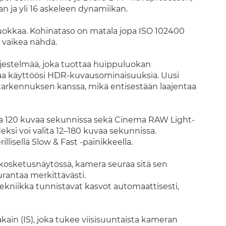
n ja yli 16 askeleen dynamiikan.
kkaa. Kohinataso on matala jopa ISO 102400
o vaikea nähdä.
jestelmää, joka tuottaa huippuluokan
oaa käyttöösi HDR-kuvausominaisuuksia. Uusi
arkennuksen kanssa, mikä entisestään laajentaa
pa 120 kuvaa sekunnissa sekä Cinema RAW Light-
ksi voi valita 12–180 kuvaa sekunnissa.
llisellä Slow & Fast -painikkeella.
 kosketusnäytössä, kamera seuraa sitä sen
rantaa merkittävästi.
ekniikka tunnistavat kasvot automaattisesti,
in (IS), joka tukee viisisuuntaista kameran