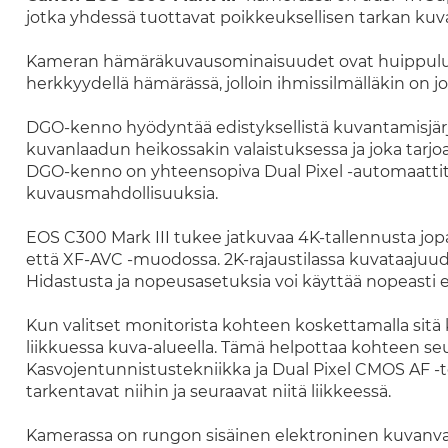
jotka yhdessä tuottavat poikkeuksellisen tarkan kuva
Kameran hämäräkuvausominaisuudet ovat huippuluo
herkkyydellä hämärässä, jolloin ihmissilmälläkin on j
DGO-kenno hyödyntää edistyksellistä kuvantamisjär
kuvanlaadun heikossakin valaistuksessa ja joka tarj
DGO-kenno on yhteensopiva Dual Pixel -automaattit
kuvausmahdollisuuksia.
EOS C300 Mark III tukee jatkuvaa 4K-tallennusta jo
että XF-AVC -muodossa. 2K-rajaustilassa kuvataajuude
Hidastusta ja nopeusasetuksia voi käyttää nopeasti eri
Kun valitset monitorista kohteen koskettamalla sitä
liikkuessa kuva-alueella. Tämä helpottaa kohteen seu
Kasvojentunnistustekniikka ja Dual Pixel CMOS AF -t
tarkentavat niihin ja seuraavat niitä liikkeessä.
Kamerassa on rungon sisäinen elektroninen kuvanvaka