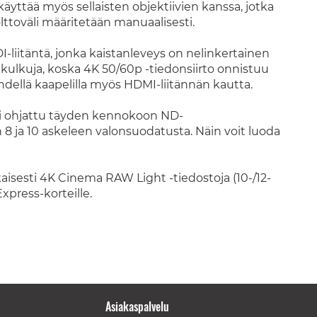
käyttää myös sellaisten objektiivien kanssa, jotka
lttoväli määritetään manuaalisesti.
I-liitäntä, jonka kaistanleveys on nelinkertainen
nkulkuja, koska 4K 50/60p -tiedonsiirto onnistuu
yhdellä kaapelilla myös HDMI-liitännän kautta.
sti ohjattu täyden kennokoon ND-
n 8 ja 10 askeleen valonsuodatusta. Näin voit luoda
aisesti 4K Cinema RAW Light ‐tiedostoja (10-/12-
Express-korteille.
Asiakaspalvelu