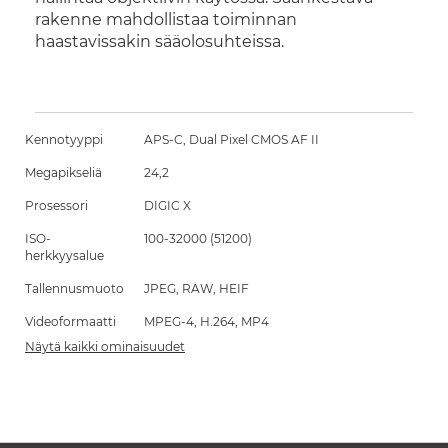
rakenne mahdollistaa toiminnan
haastavissakin sääolosuhteissa.
Kennotyyppi
APS-C, Dual Pixel CMOS AF II
Megapikseliä
24,2
Prosessori
DIGIC X
ISO-
100-32000 (51200)
herkkyysalue
Tallennusmuoto
JPEG, RAW, HEIF
Videoformaatti
MPEG-4, H.264, MP4
Näytä kaikki ominaisuudet