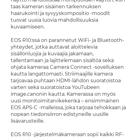
taas kameran sisäinen tarkennuksen
haarukointi ja syvyyskompositio -moodit
tuovat uusia luovia mahdollisuuksia
kuvaamiseen.
EOS R10:ssä on parannetut WiFi- ja Bluetooth-
yhteydet, jotka auttavat aloittelevia
sisällönluojia ja kuvaajia jakamaan,
tallentamaan ja lajittelemaan sisältöä sekä
ohjata kameraa Camera Connect -sovelluksen
kautta langattomasti. Striimaajille kamera
tarjoavaa puhtaan HDMI-lähdön suoratoistoa
varten sekä suoratoistoa YouTubeen
image.canonin kautta. Kamerassa on myös
uusi monitoimitarvikekenkä – ensimmäinen
EOS APS-C -malleissa, joka tarjoaa tehokkaan ja
nopean tiedonsiirron edistyneille uusille
lisävarusteille.
EOS R10 -järjestelmäkameraan sopii kaikki RF-