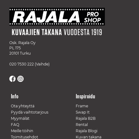
Osk. Rajala Oy
PL 175
20101 Turku
020 7530 222
(Vaihde)
Info
Inspiroidu
Ota yhteyttä
Frame
Pyydä vaihtotarjous
Swap It
Myymälät
Rajala B2B
FAQ
Rental
Meille töihin
Rajala Blogi
Toimitusehdot
Kuvan takana