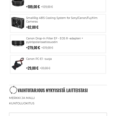
ostoskoriin
109,00 €
129,00 €
Lisää
SmallRig 4815 Cooling System for Sony/Canon/Fujifilm
ostoskoriin
Cameras
82,00 €
Lisää
Canon Drop-In Filter EF - EOS R -adapteri +
ostoskoriin
pyöröpolarisaatiosuodin
279,00 €
379,00 €
Lisää
Canon PC-E1 -suoja
ostoskoriin
29,00 €
39,00 €
VAIHTOTARJOUS NYKYISISTÄ LAITTEISTASI
MERKKI JA MALLI
KUNTOLUOKITUS