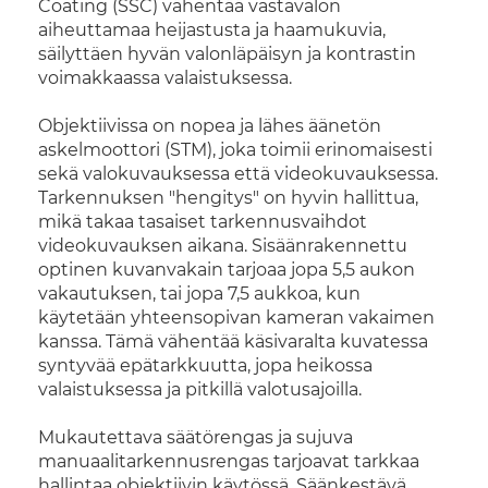
Coating (SSC) vähentää vastavalon
aiheuttamaa heijastusta ja haamukuvia,
säilyttäen hyvän valonläpäisyn ja kontrastin
voimakkaassa valaistuksessa.
Objektiivissa on nopea ja lähes äänetön
askelmoottori (STM), joka toimii erinomaisesti
sekä valokuvauksessa että videokuvauksessa.
Tarkennuksen "hengitys" on hyvin hallittua,
mikä takaa tasaiset tarkennusvaihdot
videokuvauksen aikana. Sisäänrakennettu
optinen kuvanvakain tarjoaa jopa 5,5 aukon
vakautuksen, tai jopa 7,5 aukkoa, kun
käytetään yhteensopivan kameran vakaimen
kanssa. Tämä vähentää käsivaralta kuvatessa
syntyvää epätarkkuutta, jopa heikossa
valaistuksessa ja pitkillä valotusajoilla.
Mukautettava säätörengas ja sujuva
manuaalitarkennusrengas tarjoavat tarkkaa
hallintaa objektiivin käytössä. Säänkestävä