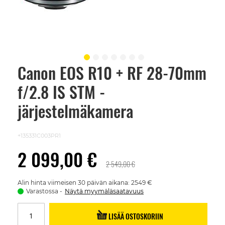
Canon EOS R10 + RF 28-70mm
Skip
to
f/2.8 IS STM -
the
beginning
of
järjestelmäkamera
the
images
gallery
+135331C003PR1
2 099,00 €
2 549,00 €
Alin hinta viimeisen 30 päivän aikana: 2549 €
Varastossa
Näytä myymäläsaatavuus
LISÄÄ OSTOSKORIIN