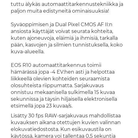
tuttu älykäs automaattitarkennustekniikka ja
paljon muita edistyneitä ominaisuuksia!
Syväoppimisen ja Dual Pixel CMOS AF II:n
ansiosta käyttäjät voivat seurata kohteita,
kuten ajoneuvoja, eläimiä ja ihmisiä, tarkalla
pään, kasvojen ja silmien tunnistuksella, koko
kuva-alueella.
EOS R10 automaattitarkennus toimii
hämärässä jopa -4 EV:hen asti ja helpottaa
liikkeellä olevien kohteiden seuraamista
olosuhteista riippumatta. Sarjakuvaus
onnistuu mekaanisella sulkimella 15 kuvaa
sekunnissa ja täysin hiljaisella elektronisella
etsimellä jopa 23 kuvaa/s.
Lisätty 30 fps RAW-sarjakuvaus mahdollistaa
kuvauksen aikana otettujen kuvien valinnan
elokuvatiedostosta. Kun esikuvaustila on
käytössä, kamera voi tallentaa 0,5 sekuntia