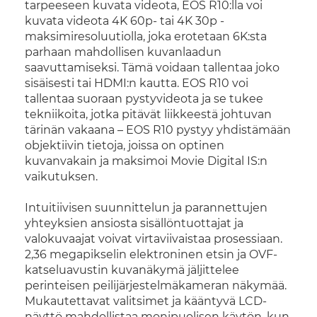
tarpeeseen kuvata videota, EOS R10:lla voi
kuvata videota 4K 60p- tai 4K 30p -
maksimiresoluutiolla, joka erotetaan 6K:sta
parhaan mahdollisen kuvanlaadun
saavuttamiseksi. Tämä voidaan tallentaa joko
sisäisesti tai HDMI:n kautta. EOS R10 voi
tallentaa suoraan pystyvideota ja se tukee
tekniikoita, jotka pitävät liikkeestä johtuvan
tärinän vakaana – EOS R10 pystyy yhdistämään
objektiivin tietoja, joissa on optinen
kuvanvakain ja maksimoi Movie Digital IS:n
vaikutuksen.
Intuitiivisen suunnittelun ja parannettujen
yhteyksien ansiosta sisällöntuottajat ja
valokuvaajat voivat virtaviivaistaa prosessiaan.
2,36 megapikselin elektroninen etsin ja OVF-
katseluavustin kuvanäkymä jäljittelee
perinteisen peilijärjestelmäkameran näkymää.
Mukautettavat valitsimet ja kääntyvä LCD-
näyttö mahdollistaa monipuolisen käytön, kun