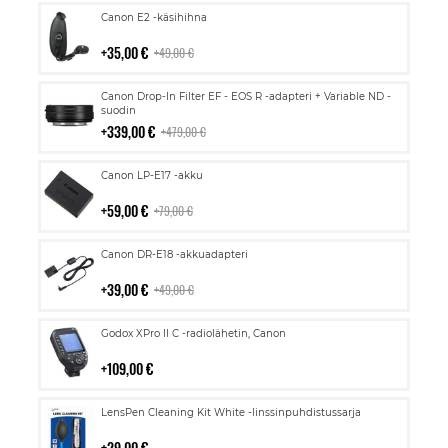
Lisää
Canon E2 -käsihihna
ostoskoriin
35,00 €
49,00 €
Lisää
Canon Drop-In Filter EF - EOS R -adapteri + Variable ND -
ostoskoriin
suodin
339,00 €
479,00 €
Lisää
Canon LP-E17 -akku
ostoskoriin
59,00 €
79,00 €
Lisää
Canon DR-E18 -akkuadapteri
ostoskoriin
39,00 €
49,00 €
Lisää
Godox XPro II C -radiolähetin, Canon
ostoskoriin
109,00 €
Lisää
LensPen Cleaning Kit White -linssinpuhdistussarja
ostoskoriin
29,00 €