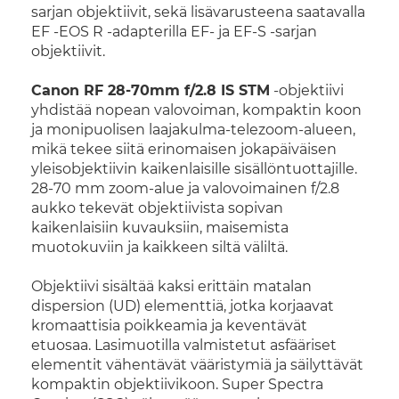
sarjan objektiivit, sekä lisävarusteena saatavalla
EF -EOS R -adapterilla EF- ja EF-S -sarjan
objektiivit.
Canon RF 28-70mm f/2.8 IS STM
-objektiivi
yhdistää nopean valovoiman, kompaktin koon
ja monipuolisen laajakulma-telezoom-alueen,
mikä tekee siitä erinomaisen jokapäiväisen
yleisobjektiivin kaikenlaisille sisällöntuottajille.
28-70 mm zoom-alue ja valovoimainen f/2.8
aukko tekevät objektiivista sopivan
kaikenlaisiin kuvauksiin, maisemista
muotokuviin ja kaikkeen siltä väliltä.
Objektiivi sisältää kaksi erittäin matalan
dispersion (UD) elementtiä, jotka korjaavat
kromaattisia poikkeamia ja keventävät
etuosaa. Lasimuotilla valmistetut asfääriset
elementit vähentävät vääristymiä ja säilyttävät
kompaktin objektiivikoon. Super Spectra