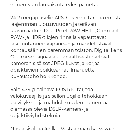
ennen kuin laukaisinta edes painetaan.
24,2 megapikselin APS-C-kenno tarjoaa entistä
laajemman ulottuvuuden ja terävän
kuvanlaadun. Dual Pixel RAW HEIF-, Compact
RAW- ja HDR-tilojen rinnalla vapauttavat
jälkituotannon vapauden ja mahdollistavat
kohtausäänien paremman toiston. Digital Lens
Optimizer tarjoaa automaattisesti parhaat
kameran sisäiset JPEG-kuvat ja korjaa
objektiivien poikkeamat ilman, että
kuvausteho heikkenee.
Vain 429 g painava EOS R10 tarjoaa
valokuvaajille ja sisällönluojille tehokkaan
päivityksen ja mahdollisuuden pienentää
olemassa olevia DSLR-kamera- ja
objektiiviyhdistelmiä.
Nosta sisältöä 4K:lla - Vastaamaan kasvavaan