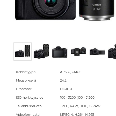
Skip
to
the
Kennotyyppi
APS-C, CMOS
beginning
Megapikseliä
24,2
of
the
Prosessori
DIGIC X
images
gallery
ISO-herkkyysalue
100 - 3200 (100 - 51200)
Tallennusmuoto
JPEG, RAW, HEIF, C-RAW
Videoformaatti
MPEG-4, H.264, H.265