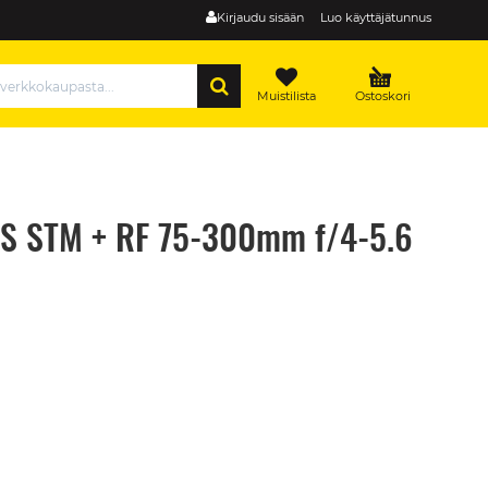
Kirjaudu sisään
Luo käyttäjätunnus
HAE
Muistilista
Ostoskori
S STM + RF 75-300mm f/4-5.6