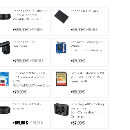
Lisää
Lisää
Canon Drop-In Filter EF
Canon LP-E17 -akku
ostoskoriin
ostoskoriin
- EOS R -adapteri +
Variable ND -suodin
339,00 €
59,00 €
479,00 €
79,00 €
Lisää
Lisää
Canon DM-E1D
LensPen Cleaning Kit
ostoskoriin
ostoskoriin
mikrofoni
White -
linssinpuhdistussarja
299,00 €
29,00 €
439,00 €
Lisää
Lisää
JJC GSP-G7XM3 Glass
SanDisk Extreme SDXC
ostoskoriin
ostoskoriin
LCD Screen Protector
V30 128GB 180MB/s -
(EOS
muistikortti
R50/R8/M200/PowerShot
G7X III)
29,00 €
69,00 €
Lisää
Lisää
Canon EF - EOS R -
SmallRig 4815 Cooling
ostoskoriin
ostoskoriin
adapteri
System for
Sony/Canon/Fujifilm
Cameras
109,00 €
82,00 €
129,00 €