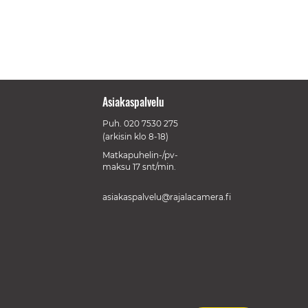
Asiakaspalvelu
Puh.
020 7530 275
(arkisin klo 8-18)
Matkapuhelin-/pv-
maksu 17 snt/min.
asiakaspalvelu@rajalacamera.fi