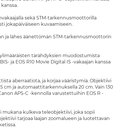
 kanssa.
nvakaajalla sekä STM-tarkennusmoottorilla
esti jokapäiväiseen kuvaamiseen.
kan ja lähes äänettömän STM-tarkennusmoottorin
 ylimääräisten tärähdyksien muodostumista
BIS- ja EOS R10 Movie Digital IS -vakaajan kanssa
ta aberraatiota, ja korjaa vääristymiä. Objektiivi
5 cm ja automaattitarkennuksella 20 cm. Vain 130
anon APS-C -kennolla varustettuihin EOS R -
 mukana kulkeva teleobjektiivi, joka sopii
bjektiivi tarjoaa laajan zoomalueen ja luotettavan
ketissa.