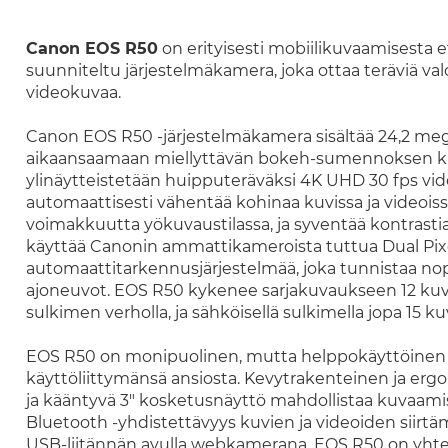
Canon EOS R50
on erityisesti mobiilikuvaamisesta etee
suunniteltu järjestelmäkamera, joka ottaa teräviä val
videokuvaa.
Canon EOS R50 -järjestelmäkamera sisältää 24,2 me
aikaansaamaan miellyttävän bokeh-sumennoksen kuvis
ylinäytteistetään huipputeräväksi 4K UHD 30 fps vid
automaattisesti vähentää kohinaa kuvissa ja videoiss
voimakkuutta yökuvaustilassa, ja syventää kontrasti
käyttää Canonin ammattikameroista tuttua Dual Pixe
automaattitarkennusjärjestelmää, joka tunnistaa nopeas
ajoneuvot. EOS R50 kykenee sarjakuvaukseen 12 kuv
sulkimen verholla, ja sähköisellä sulkimella jopa 15 k
EOS R50 on monipuolinen, mutta helppokäyttöinen ke
käyttöliittymänsä ansiosta. Kevytrakenteinen ja e
ja kääntyvä 3" kosketusnäyttö mahdollistaa kuvaamis
Bluetooth -yhdistettävyys kuvien ja videoiden siirtäm
USB-liitännän avulla webkamerana. EOS R50 on yhtee