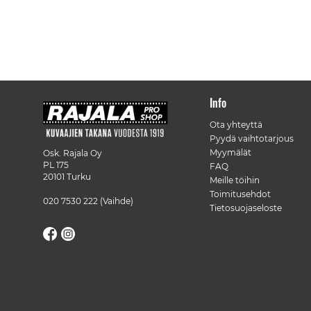
Info
Ota yhteyttä
Pyydä vaihtotarjous
Myymälät
Osk. Rajala Oy
PL 175
FAQ
20101 Turku
Meille töihin
Toimitusehdot
020 7530 222
(Vaihde)
Tietosuojaseloste