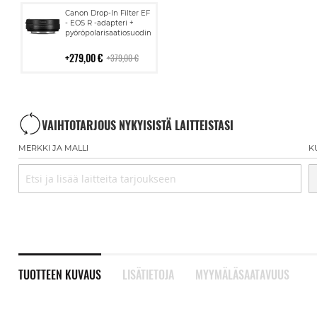
Lisää
Canon Drop-In Filter EF
ostoskoriin
- EOS R -adapteri +
pyöröpolarisaatiosuodin
279,00 €
379,00 €
VAIHTOTARJOUS NYKYISISTÄ LAITTEISTASI
MERKKI JA MALLI
K
TUOTTEEN KUVAUS
LISÄTIETOJA
MYYMÄLÄSAATAVUUS