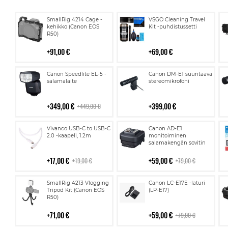
Lisää
Lisää
SmallRig 4214 Cage -
VSGO Cleaning Travel
ostoskoriin
ostoskoriin
kehikko (Canon EOS
Kit -puhdistussetti
R50)
91,00 €
69,00 €
Lisää
Lisää
Canon Speedlite EL-5 -
Canon DM-E1 suuntaava
ostoskoriin
ostoskoriin
salamalaite
stereomikrofoni
349,00 €
399,00 €
449,00 €
Lisää
Lisää
Vivanco USB-C to USB-C
Canon AD-E1
ostoskoriin
ostoskoriin
2.0 -kaapeli, 1.2m
monitoiminen
salamakengän sovitin
17,00 €
59,00 €
19,00 €
79,00 €
Lisää
Lisää
SmallRig 4213 Vlogging
Canon LC-E17E -laturi
ostoskoriin
ostoskoriin
Tripod Kit (Canon EOS
(LP-E17)
R50)
71,00 €
59,00 €
79,00 €