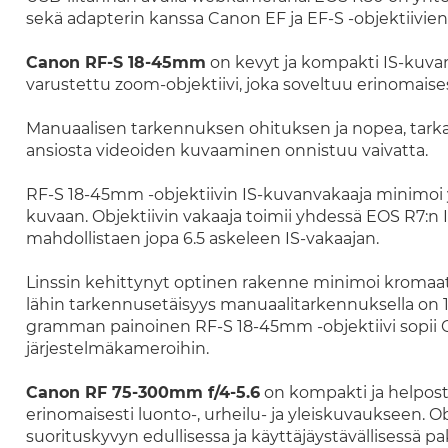
sekä adapterin kanssa Canon EF ja EF-S -objektiivien
Canon RF-S 18-45mm
on kevyt ja kompakti IS-kuva
varustettu zoom-objektiivi, joka soveltuu erinomais
Manuaalisen tarkennuksen ohituksen ja nopea, tar
ansiosta videoiden kuvaaminen onnistuu vaivatta.
RF-S 18-45mm -objektiivin IS-kuvanvakaaja minimoi
kuvaan. Objektiivin vakaaja toimii yhdessä EOS R7:n I
mahdollistaen jopa 6.5 askeleen IS-vakaajan.
Linssin kehittynyt optinen rakenne minimoi kromaattis
lähin tarkennusetäisyys manuaalitarkennuksella on 1
gramman painoinen RF-S 18-45mm -objektiivi sopii C
järjestelmäkameroihin.
Canon RF 75-300mm f/4-5.6
on kompakti ja helposti
erinomaisesti luonto-, urheilu- ja yleiskuvaukseen. O
suorituskyvyn edullisessa ja käyttäjäystävällisessä pa