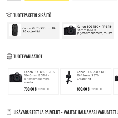
TUOTEPAKETIN SISÄLTÖ
Canon EOS R50 + RF-S 18-
Canon RF 75-300mm f/4-
45mm IS STM -
5.6 -objektiivi
järjestelmäkamera, musta
TUOTEVARIAATIOT
Canon EOS R50 + RF-S
Canon EOS R50 + RF-S
18-45mm IS STM -
18-45mm IS STM
järjestelmäkamera,
Creator Kit
musta
739,00 €
899,00 €
899,00 €
999,00 €
LISÄVARUSTEET JA PALVELUT - VALITSE HALUAMASI VARUSTEET 