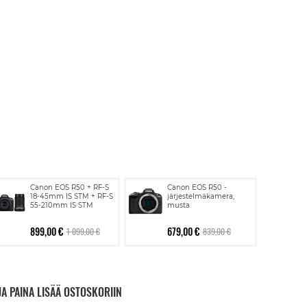
Canon EOS R50 + RF-S
Canon EOS R50 -
18-45mm IS STM + RF-S
järjestelmäkamera,
55-210mm IS STM
musta
899,00 €
679,00 €
1 099,00 €
839,00 €
JA PAINA LISÄÄ OSTOSKORIIN