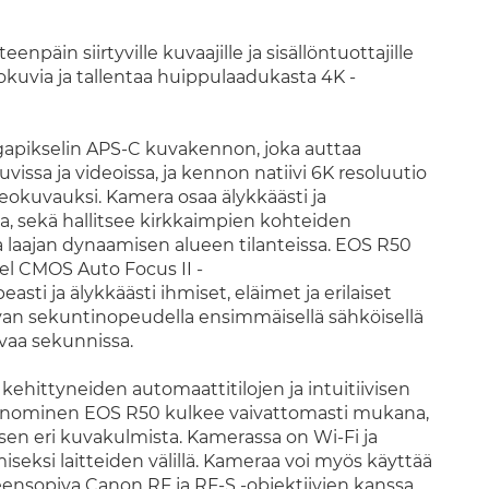
npäin siirtyville kuvaajille ja sisällöntuottajille
okuvia ja tallentaa huippulaadukasta 4K -
gapikselin APS-C kuvakennon, joka auttaa
sa ja videoissa, ja kennon natiivi 6K resoluutio
eokuvauksi. Kamera osaa älykkäästi ja
a, sekä hallitsee kirkkaimpien kohteiden
a laajan dynaamisen alueen tilanteissa. EOS R50
l CMOS Auto Focus II -
ti ja älykkäästi ihmiset, eläimet ja erilaiset
an sekuntinopeudella ensimmäisellä sähköisellä
uvaa sekunnissa.
hittyneiden automaattitilojen ja intuitiivisen
rgonominen EOS R50 kulkee vaivattomasti mukana,
en eri kuvakulmista. Kamerassa on Wi-Fi ja
iseksi laitteiden välillä. Kameraa voi myös käyttää
nsopiva Canon RF ja RF-S -objektiivien kanssa,