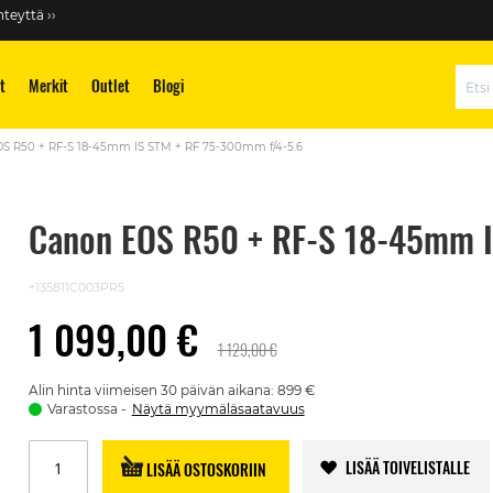
teyttä ››
t
Merkit
Outlet
Blogi
Hae
S R50 + RF-S 18-45mm IS STM + RF 75-300mm f/4-5.6
Canon EOS R50 + RF-S 18-45mm I
+135811C003PR5
1 099,00 €
1 129,00 €
Alin hinta viimeisen 30 päivän aikana: 899 €
Varastossa
Näytä myymäläsaatavuus
LISÄÄ TOIVELISTALLE
LISÄÄ OSTOSKORIIN