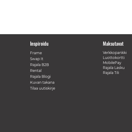
Inspiroidu
Maksutavat
Verkkopankki
Frame
Luottokortti
Swap It
MobilePay
Rajala B2B
Rajala Lasku
Rental
Rajala Tili
Rajala Blogi
Kuvan takana
Tilaa uutiskirje