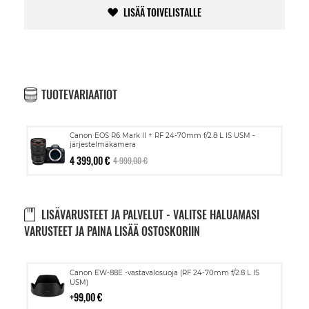
LISÄÄ TOIVELISTALLE
TUOTEVARIAATIOT
Canon EOS R6 Mark II + RF 24-70mm f/2.8 L IS USM -
järjestelmäkamera
4 399,00 €
4 999,00 €
LISÄVARUSTEET JA PALVELUT - VALITSE HALUAMASI
VARUSTEET JA PAINA LISÄÄ OSTOSKORIIN
Lisää
Canon EW-88E -vastavalosuoja (RF 24-70mm f/2.8 L IS
ostoskoriin
USM)
99,00 €