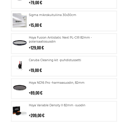
79,00 €
Lisää
Sigma mikrokuituliina 30x30cm
ostoskoriin
15,00 €
Lisää
Hoya Fusion Antistatic Next PL-CIR 82mm -
ostoskoriin
polarisaatiosuodin
129,00 €
Lisää
Caruba Cleaning kit -puhdistussetti
ostoskoriin
19,00 €
Lisää
Hoya ND16 Pro -harmaasuodin, 82mm
ostoskoriin
89,00 €
Lisää
Hoya Variable Density II 82mm -suodin
ostoskoriin
209,00 €