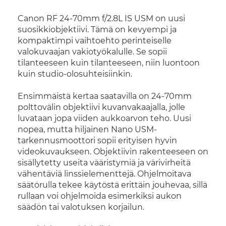
Canon RF 24-70mm f/2.8L IS USM on uusi
suosikkiobjektiivi. Tämä on kevyempi ja
kompaktimpi vaihtoehto perinteiselle
valokuvaajan vakiotyökalulle. Se sopii
tilanteeseen kuin tilanteeseen, niin luontoon
kuin studio-olosuhteisiinkin.
Ensimmäistä kertaa saatavilla on 24-70mm
polttovälin objektiivi kuvanvakaajalla, jolle
luvataan jopa viiden aukkoarvon teho. Uusi
nopea, mutta hiljainen Nano USM-
tarkennusmoottori sopii erityisen hyvin
videokuvaukseen. Objektiivin rakenteeseen on
sisällytetty useita vääristymiä ja värivirheitä
vähentäviä linssielementtejä. Ohjelmoitava
säätörulla tekee käytöstä erittäin jouhevaa, sillä
rullaan voi ohjelmoida esimerkiksi aukon
säädön tai valotuksen korjailun.