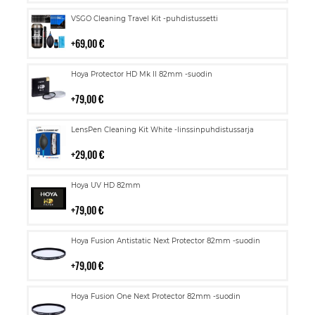
Lisää
VSGO Cleaning Travel Kit -puhdistussetti
ostoskoriin
69,00 €
Lisää
Hoya Protector HD Mk II 82mm -suodin
ostoskoriin
79,00 €
Lisää
LensPen Cleaning Kit White -linssinpuhdistussarja
ostoskoriin
29,00 €
Lisää
Hoya UV HD 82mm
ostoskoriin
79,00 €
Lisää
Hoya Fusion Antistatic Next Protector 82mm -suodin
ostoskoriin
79,00 €
Lisää
Hoya Fusion One Next Protector 82mm -suodin
ostoskoriin