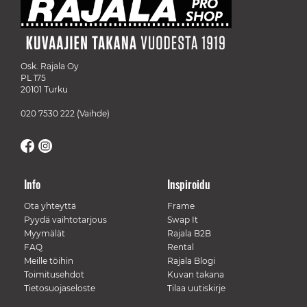
Osk. Rajala Oy
PL 175
20101 Turku
020 7530 222
(Vaihde)
Info
Inspiroidu
Ota yhteyttä
Frame
Pyydä vaihtotarjous
Swap It
Myymälät
Rajala B2B
FAQ
Rental
Meille töihin
Rajala Blogi
Toimitusehdot
Kuvan takana
Tietosuojaseloste
Tilaa uutiskirje