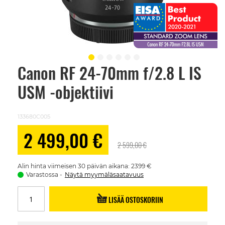
Canon RF 24-70mm f/2.8 L IS
Skip
to
USM -objektiivi
the
beginning
of
the
133680C005
images
gallery
Alennushinta
2 499,00 €
2 599,00 €
Alin hinta viimeisen 30 päivän aikana: 2399 €
Varastossa
Näytä myymäläsaatavuus
LISÄÄ OSTOSKORIIN