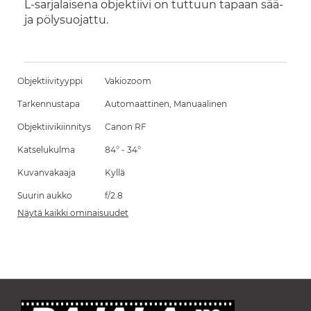
L-sarjalaisena objektiivi on tuttuun tapaan sää-
ja pölysuojattu.
Objektiivityyppi
Vakiozoom
Tarkennustapa
Automaattinen, Manuaalinen
Objektiivikiinnitys
Canon RF
Katselukulma
84° - 34°
Kuvanvakaaja
Kyllä
Suurin aukko
f/2.8
Näytä kaikki ominaisuudet