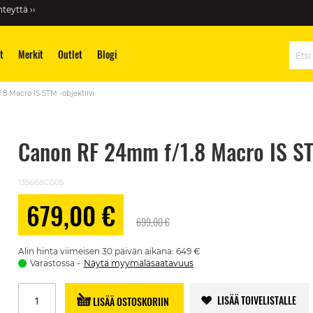
teyttä ››
t
Merkit
Outlet
Blogi
Hae
8 Macro IS STM -objektiivi
Canon RF 24mm f/1.8 Macro IS STM
135668C005
679,00 €
Alennushinta
699,00 €
Alin hinta viimeisen 30 päivän aikana: 649 €
Varastossa
Näytä myymäläsaatavuus
LISÄÄ TOIVELISTALLE
LISÄÄ OSTOSKORIIN