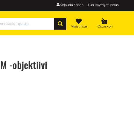
Kirjaudu sisään
Luo käyttäjätunnus
HAE
Muistilista
Ostoskori
 -objektiivi