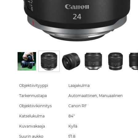
Skip
to
the
Objektiivityyppi
Laajakulma
beginning
Tarkennustapa
Automaattinen, Manuaalinen
of
the
Objektiivikiinnitys
Canon RF
images
gallery
Katselukulma
84°
Kuvanvakaaja
Kyllä
Suurin aukko
f/1.8