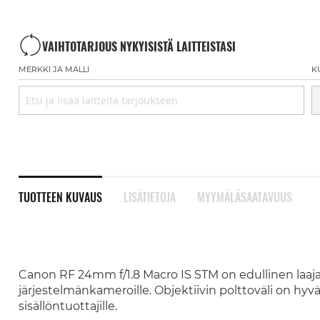
VAIHTOTARJOUS NYKYISISTÄ LAITTEISTASI
MERKKI JA MALLI
K
TUOTTEEN KUVAUS
LISÄTIETOJA
MYYMÄLÄSAATAVUUS
Canon RF 24mm f/1.8 Macro IS STM on edullinen laaj
järjestelmänkameroille. Objektiivin polttoväli on hy
sisällöntuottajille.