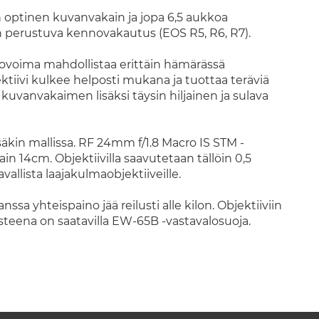
n optinen kuvanvakain ja jopa 6,5 aukkoa
n perustuva kennovakautus (EOS R5, R6, R7).
valovoima mahdollistaa erittäin hämärässä
tiivi kulkee helposti mukana ja tuottaa teräviä
uvanvakaimen lisäksi täysin hiljainen ja sulava
säkin mallissa. RF 24mm f/1.8 Macro IS STM -
in 14cm. Objektiivilla saavutetaan tällöin 0,5
llista laajakulmaobjektiiveille.
ssa yhteispaino jää reilusti alle kilon. Objektiiviin
usteena on saatavilla EW-65B -vastavalosuoja.