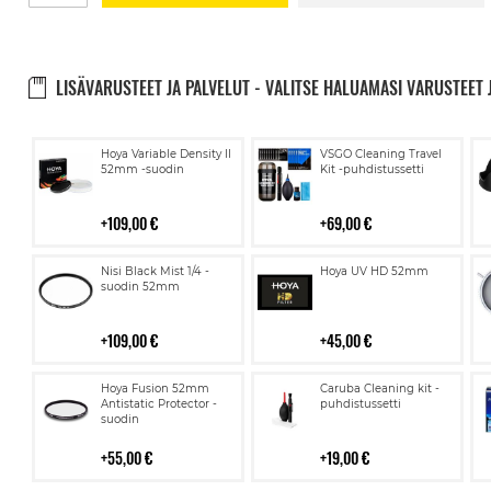
LISÄVARUSTEET JA PALVELUT - VALITSE HALUAMASI VARUSTEET 
Lisää
Lisää
Hoya Variable Density II
VSGO Cleaning Travel
ostoskoriin
ostoskoriin
52mm -suodin
Kit -puhdistussetti
109,00 €
69,00 €
Lisää
Lisää
Nisi Black Mist 1/4 -
Hoya UV HD 52mm
ostoskoriin
ostoskoriin
suodin 52mm
109,00 €
45,00 €
Lisää
Lisää
Hoya Fusion 52mm
Caruba Cleaning kit -
ostoskoriin
ostoskoriin
Antistatic Protector -
puhdistussetti
suodin
55,00 €
19,00 €