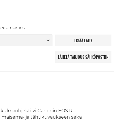
UNTOLUOKITUS
LISÄÄ LAITE
LÄHETÄ TARJOUS SÄHKÖPOSTIIN
akulmaobjektiivi Canonin EOS R –
vä maisema- ja tähtikuvaukseen sekä