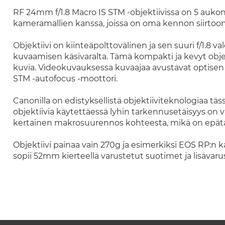
RF 24mm f/1.8 Macro IS STM -objektiivissa on 5 auko
kameramallien kanssa, joissa on oma kennon siirtoo
Objektiivi on kiinteäpolttovälinen ja sen suuri f/1.8 
kuvaamisen käsivaralta. Tämä kompakti ja kevyt objek
kuvia. Videokuvauksessa kuvaajaa avustavat optisen k
STM -autofocus -moottori.
Canonilla on edistyksellistä objektiiviteknologiaa täs
objektiivia käytettäessä lyhin tarkennusetäisyys on va
kertainen makrosuurennos kohteesta, mikä on epätava
Objektiivi painaa vain 270g ja esimerkiksi EOS RP:n kan
sopii 52mm kierteellä varustetut suotimet ja lisävar