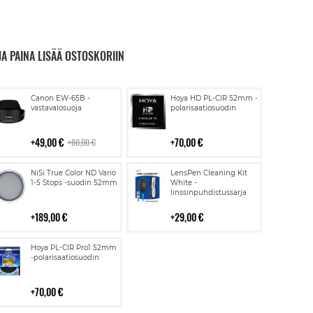
JA PAINA LISÄÄ OSTOSKORIIN
Lisää
Lisää
Canon EW-65B -
Hoya HD PL-CIR 52mm -
ostoskoriin
ostoskoriin
vastavalosuoja
polarisaatiosuodin
49,00 €
70,00 €
80,00 €
Lisää
Lisää
NiSi True Color ND Vario
LensPen Cleaning Kit
ostoskoriin
ostoskoriin
1-5 Stops -suodin 52mm
White -
linssinpuhdistussarja
189,00 €
29,00 €
Lisää
Hoya PL-CIR Pro1 52mm
ostoskoriin
-polarisaatiosuodin
70,00 €