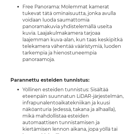
Free Panorama: Molemmat kamerat
tukevat tätä ominaisuutta, jonka avulla
voidaan luoda saumattomia
panoramakuvia yhdistelemällä useita
kuvia. Laajakulmakamera tarjoaa
laajemman kuva-alan, kun taas keskipitkä
telekamera vähentää vääristymiä, luoden
tarkempia ja hienostuneempia
panoraamoja.
Parannettu esteiden tunnistus:
Yöllinen esteiden tunnistus: Sisältää
eteenpäin suunnatun LiDAR-järjestelmän,
infrapunalentoaikatekniikan ja kuusi
näköanturia (edessä, takana ja alhaalla),
mikä mahdollistaa esteiden
automaattisen tunnistamisen ja
kiertämisen lennon aikana, jopa yöllä tai