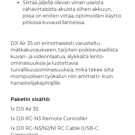
Siirtää jäljellä olevan virran useista
vähävirtaisista akuista siihen akkuun,
jossa on eniten virtaa, optimoiden käyttö
pitkissä kuvaustilanteissa.
DJI Air 3S on erinomaisesti varusteltu
matkakuvaukseen, tarjoten poikkeuksellista
kuvan- ja videonlaatua, älykkäitä lento-
ominaisuuksia ja luotettavia
turvallisuusominaisuuksia, mikä tekee siitä
monipuolisen työkalun niin ammatti- kuin
harrastelijakäyttäjille.
Paketin sisältö:
1x DJI Air 3S
1x DJI RC-N3 Remote Controller
1x DJI RC-N3/N2/N1 RC Cable (USB-C
Connector)