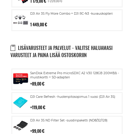
1 179,00 €
1 228,00 €
DJI Air 3S Fly More Combo + DJI RC-N3 -kuvauskopteri
1 449,00 €
LISÄVARUSTEET JA PALVELUT - VALITSE HALUAMASI
VARUSTEET JA PAINA LISÄÄ OSTOSKORIIN
Lisää
SanDisk Extreme Pro microSDXC A2 V30 128GB 200MB/s -
ostoskoriin
muistikortti + SD-adapteri
89,00 €
Lisää
DJI Care Refresh -huolenpitosopimus 1 vuosi (DJI Air 3S)
ostoskoriin
119,00 €
Lisää
DJI Air 3S ND Filter Set -suodinpaketti (ND8/32/128)
ostoskoriin
99,00 €