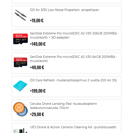
Lisää
DJI Air 3/3S Low-Noise Propellers -propellipari
ostoskoriin
19,00 €
Lisää
SanDisk Extreme Pro microSDXC A2 V30 256GB 200MB/s -
ostoskoriin
muistikortti + SD-adapteri
149,00 €
Lisää
SanDisk Extreme Pro microSDXC A2 V30 64GB 200MB/s -
ostoskoriin
muistikortti
49,00 €
Lisää
DJI Care Refresh -huolenpitosopimus 2 vuotta (DJI Air 3S)
ostoskoriin
199,00 €
Lisää
Caruba Drone Landing Pad -kuvauskopterin
ostoskoriin
laskeutumisalusta, 110cm
29,00 €
Lisää
UES Drone & Action Camera Cleaning Kit -puhdistussetti
ostoskoriin