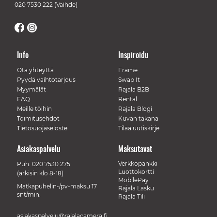
020 7530 222
(Vaihde)
Info
Inspiroidu
Ota yhteyttä
Frame
Pyydä vaihtotarjous
Swap It
Myymälät
Rajala B2B
FAQ
Rental
Meille töihin
Rajala Blogi
Toimitusehdot
Kuvan takana
Tietosuojaseloste
Tilaa uutiskirje
Asiakaspalvelu
Maksutavat
Verkkopankki
Puh.
020 7530 275
Luottokortti
(arkisin klo 8-18)
MobilePay
Matkapuhelin-/pv-maksu 17
Rajala Lasku
snt/min.
Rajala Tili
asiakaspalvelu@rajalacamera.fi