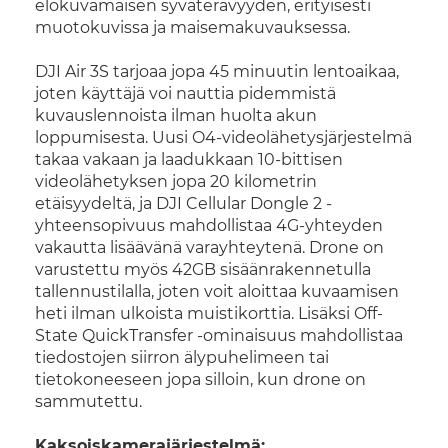
elokuvamaisen syväterävyyden, erityisesti
muotokuvissa ja maisemakuvauksessa.
DJI Air 3S tarjoaa jopa 45 minuutin lentoaikaa,
joten käyttäjä voi nauttia pidemmistä
kuvauslennoista ilman huolta akun
loppumisesta. Uusi O4-videolähetysjärjestelmä
takaa vakaan ja laadukkaan 10-bittisen
videolähetyksen jopa 20 kilometrin
etäisyydeltä, ja DJI Cellular Dongle 2 -
yhteensopivuus mahdollistaa 4G-yhteyden
vakautta lisäävänä varayhteytenä. Drone on
varustettu myös 42GB sisäänrakennetulla
tallennustilalla, joten voit aloittaa kuvaamisen
heti ilman ulkoista muistikorttia. Lisäksi Off-
State QuickTransfer -ominaisuus mahdollistaa
tiedostojen siirron älypuhelimeen tai
tietokoneeseen jopa silloin, kun drone on
sammutettu.
Kaksoiskamerajärjestelmä: