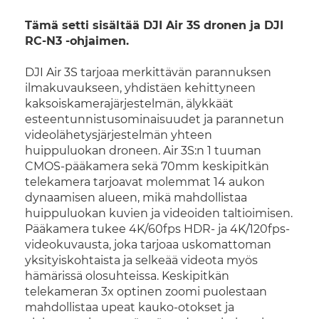
Tämä setti sisältää DJI Air 3S dronen ja DJI
RC-N3 -ohjaimen.
DJI Air 3S tarjoaa merkittävän parannuksen
ilmakuvaukseen, yhdistäen kehittyneen
kaksoiskamerajärjestelmän, älykkäät
esteentunnistusominaisuudet ja parannetun
videolähetysjärjestelmän yhteen
huippuluokan droneen. Air 3S:n 1 tuuman
CMOS-pääkamera sekä 70mm keskipitkän
telekamera tarjoavat molemmat 14 aukon
dynaamisen alueen, mikä mahdollistaa
huippuluokan kuvien ja videoiden taltioimisen.
Pääkamera tukee 4K/60fps HDR- ja 4K/120fps-
videokuvausta, joka tarjoaa uskomattoman
yksityiskohtaista ja selkeää videota myös
hämärissä olosuhteissa. Keskipitkän
telekameran 3x optinen zoomi puolestaan
mahdollistaa upeat kauko-otokset ja