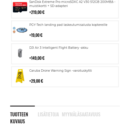
Lisää
SanDisk Extreme Pro microSDXC A2 V30 512GB 200MB/s -
ostoskoriin
muistikortti + SD-adapteri
219,00 €
Lisää
PGY-Tech landing pad laskeutumisalusta koptereille
ostoskoriin
19,00 €
Lisää
DJI Air 3 Intelligent Flight Battery -akku
ostoskoriin
149,00 €
Lisää
Caruba Drone Warning Sign -varoituskyltti
ostoskoriin
29,00 €
TUOTTEEN
LISÄTIETOJA
MYYMÄLÄSAATAVUUS
KUVAUS