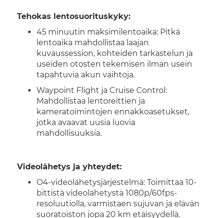
Tehokas lentosuorituskyky:
45 minuutin maksimilentoaika: Pitkä
lentoaika mahdollistaa laajan
kuvaussession, kohteiden tarkastelun ja
useiden otosten tekemisen ilman usein
tapahtuvia akun vaihtoja.
Waypoint Flight ja Cruise Control:
Mahdollistaa lentoreittien ja
kameratoimintojen ennakkoasetukset,
jotka avaavat uusia luovia
mahdollisuuksia.
Videolähetys ja yhteydet:
O4-videolähetysjärjestelmä: Toimittaa 10-
bittistä videolähetystä 1080p/60fps-
resoluutiolla, varmistaen sujuvan ja elävän
suoratoiston jopa 20 km etäisyydellä.