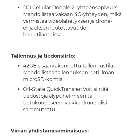
DJI Cellular Dongle 2 -yhteensopivuus:
Mahdollistaa vakaan 4G-yhteyden, mikä
varmistaa videolähetyksen ja drone-
ohjauksen luotettavuuden
häiriötilanteissa.
Tallennus ja tiedonsiirto:
42GB sisäänrakennettu tallennustila:
Mahdollistaa tallennuksen heti ilman
microSD-korttia.
Off-State QuickTransfer: Voit siirtää
tiedostoja älypuhelimeen tai
tietokoneeseen, vaikka drone olisi
sammutettu.
Virran yhdistämisominaisuus: