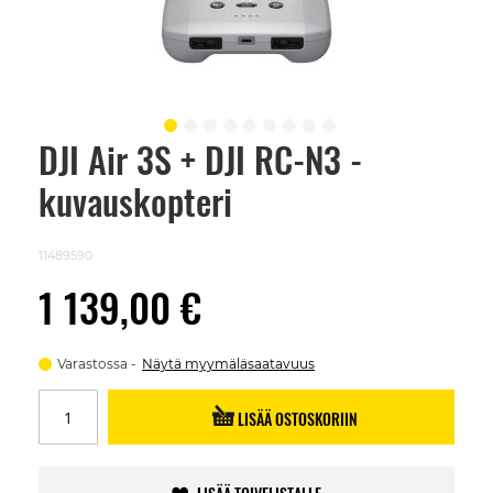
DJI Air 3S + DJI RC-N3 -
Skip
to
kuvauskopteri
the
beginning
of
the
11489590
images
gallery
1 139,00 €
Varastossa
Näytä myymäläsaatavuus
LISÄÄ OSTOSKORIIN