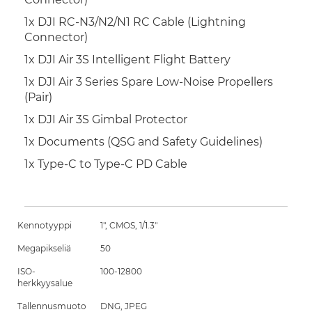
1x DJI RC-N3/N2/N1 RC Cable (Lightning
Connector)
1x DJI Air 3S Intelligent Flight Battery
1x DJI Air 3 Series Spare Low-Noise Propellers
(Pair)
1x DJI Air 3S Gimbal Protector
1x Documents (QSG and Safety Guidelines)
1x Type-C to Type-C PD Cable
Kennotyyppi
1", CMOS, 1/1.3"
Megapikseliä
50
ISO-
100-12800
herkkyysalue
Tallennusmuoto
DNG, JPEG