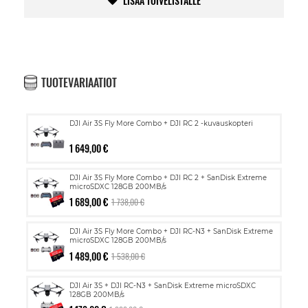
LISÄÄ TOIVELISTALLE
TUOTEVARIAATIOT
DJI Air 3S Fly More Combo + DJI RC 2 -kuvauskopteri
1 649,00 €
DJI Air 3S Fly More Combo + DJI RC 2 + SanDisk Extreme
microSDXC 128GB 200MB/s
1 689,00 €
1 738,00 €
DJI Air 3S Fly More Combo + DJI RC-N3 + SanDisk Extreme
microSDXC 128GB 200MB/s
1 489,00 €
1 538,00 €
DJI Air 3S + DJI RC-N3 + SanDisk Extreme microSDXC
128GB 200MB/s