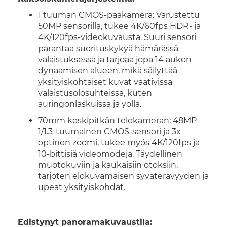
1 tuuman CMOS-pääkamera: Varustettu
50MP sensorilla, tukee 4K/60fps HDR- ja
4K/120fps-videokuvausta. Suuri sensori
parantaa suorituskykyä hämärässä
valaistuksessa ja tarjoaa jopa 14 aukon
dynaamisen alueen, mikä säilyttää
yksityiskohtaiset kuvat vaativissa
valaistusolosuhteissa, kuten
auringonlaskuissa ja yöllä.
70mm keskipitkän telekameran: 48MP
1/1.3-tuumainen CMOS-sensori ja 3x
optinen zoomi, tukee myös 4K/120fps ja
10-bittisiä videomodeja. Täydellinen
muotokuviin ja kaukaisiin otoksiin,
tarjoten elokuvamaisen syväterävyyden ja
upeat yksityiskohdat.
Edistynyt panoramakuvaustila: