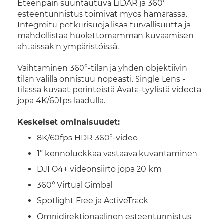
Eteenpäin suuntautuva LiDAR ja 360°
esteentunnistus toimivat myös hämärässä.
Integroitu potkurisuoja lisää turvallisuutta ja
mahdollistaa huolettomamman kuvaamisen
ahtaissakin ympäristöissä.
Vaihtaminen 360°-tilan ja yhden objektiivin
tilan välillä onnistuu nopeasti. Single Lens -
tilassa kuvaat perinteistä Avata-tyylistä videota
jopa 4K/60fps laadulla.
Keskeiset ominaisuudet:
8K/60fps HDR 360°-video
1” kennoluokkaa vastaava kuvantaminen
DJI O4+ videonsiirto jopa 20 km
360° Virtual Gimbal
Spotlight Free ja ActiveTrack
Omnidirektionaalinen esteentunnistus