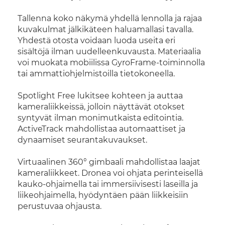
Tallenna koko näkymä yhdellä lennolla ja rajaa
kuvakulmat jälkikäteen haluamallasi tavalla.
Yhdestä otosta voidaan luoda useita eri
sisältöjä ilman uudelleenkuvausta. Materiaalia
voi muokata mobiilissa GyroFrame-toiminnolla
tai ammattiohjelmistoilla tietokoneella.
Spotlight Free lukitsee kohteen ja auttaa
kameraliikkeissä, jolloin näyttävät otokset
syntyvät ilman monimutkaista editointia.
ActiveTrack mahdollistaa automaattiset ja
dynaamiset seurantakuvaukset.
Virtuaalinen 360° gimbaali mahdollistaa laajat
kameraliikkeet. Dronea voi ohjata perinteisellä
kauko-ohjaimella tai immersiivisesti laseilla ja
liikeohjaimella, hyödyntäen pään liikkeisiin
perustuvaa ohjausta.