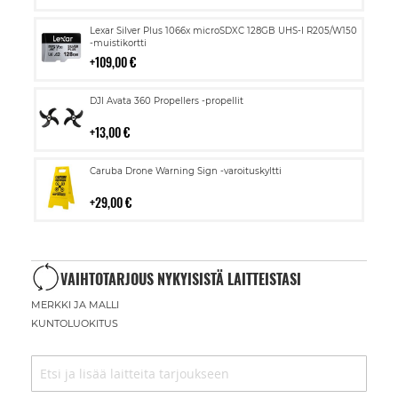
Lisää
Lexar Silver Plus 1066x microSDXC 128GB UHS-I R205/W150
ostoskoriin
-muistikortti
109,00 €
Lisää
DJI Avata 360 Propellers -propellit
ostoskoriin
13,00 €
Lisää
Caruba Drone Warning Sign -varoituskyltti
ostoskoriin
29,00 €
VAIHTOTARJOUS NYKYISISTÄ LAITTEISTASI
MERKKI JA MALLI
KUNTOLUOKITUS