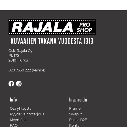
Osk. Rajala Oy
PL 175
20101 Turku
020 7530 222
(Vaihde)
Info
Inspiroidu
Ota yhteyttä
Frame
Pyydä vaihtotarjous
Swap It
Myymälät
Rajala B2B
FAQ
Rental