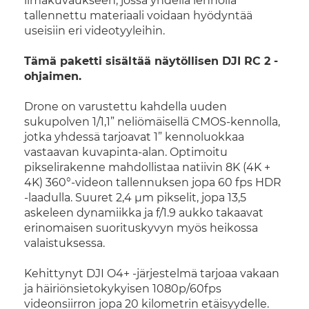
ilmakuvaukseen, jossa yhdellä lennolla
tallennettu materiaali voidaan hyödyntää
useisiin eri videotyyleihin.
Tämä paketti sisältää näytöllisen DJI RC 2 -
ohjaimen.
Drone on varustettu kahdella uuden
sukupolven 1/1,1” neliömäisellä CMOS-kennolla,
jotka yhdessä tarjoavat 1” kennoluokkaa
vastaavan kuvapinta-alan. Optimoitu
pikselirakenne mahdollistaa natiivin 8K (4K +
4K) 360°-videon tallennuksen jopa 60 fps HDR
-laadulla. Suuret 2,4 μm pikselit, jopa 13,5
askeleen dynamiikka ja f/1.9 aukko takaavat
erinomaisen suorituskyvyn myös heikossa
valaistuksessa.
Kehittynyt DJI O4+ -järjestelmä tarjoaa vakaan
ja häiriönsietokykyisen 1080p/60fps
videonsiirron jopa 20 kilometrin etäisyydelle.