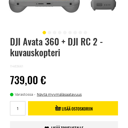
DJI Avata 360 + DJI RC 2 -
Skip
to
kuvauskopteri
the
beginning
of
the
11483661
images
gallery
739,00 €
Varastossa
Näytä myymäläsaatavuus
LISÄÄ OSTOSKORIIN