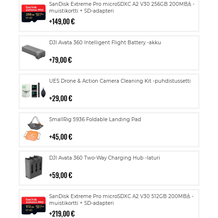
Lisää
SanDisk Extreme Pro microSDXC A2 V30 256GB 200MB/s -
ostoskoriin
muistikortti + SD-adapteri
149,00 €
Lisää
DJI Avata 360 Intelligent Flight Battery -akku
ostoskoriin
79,00 €
Lisää
UES Drone & Action Camera Cleaning Kit -puhdistussetti
ostoskoriin
29,00 €
Lisää
SmallRig 5936 Foldable Landing Pad
ostoskoriin
45,00 €
Lisää
DJI Avata 360 Two-Way Charging Hub -laturi
ostoskoriin
59,00 €
Lisää
SanDisk Extreme Pro microSDXC A2 V30 512GB 200MB/s -
ostoskoriin
muistikortti + SD-adapteri
219,00 €