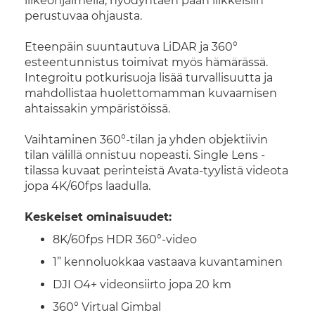
liikeohjaimella, hyödyntäen pään liikkeisiin
perustuvaa ohjausta.
Eteenpäin suuntautuva LiDAR ja 360°
esteentunnistus toimivat myös hämärässä.
Integroitu potkurisuoja lisää turvallisuutta ja
mahdollistaa huolettomamman kuvaamisen
ahtaissakin ympäristöissä.
Vaihtaminen 360°-tilan ja yhden objektiivin
tilan välillä onnistuu nopeasti. Single Lens -
tilassa kuvaat perinteistä Avata-tyylistä videota
jopa 4K/60fps laadulla.
Keskeiset ominaisuudet:
8K/60fps HDR 360°-video
1” kennoluokkaa vastaava kuvantaminen
DJI O4+ videonsiirto jopa 20 km
360° Virtual Gimbal