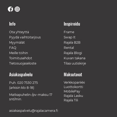
Info
Inspiroidu
Ota yhteyttä
Frame
Pyydä vaihtotarjous
Swap It
Myymälät
Rajala B2B
FAQ
Rental
Meille töihin
Rajala Blogi
Toimitusehdot
Kuvan takana
Tietosuojaseloste
Tilaa uutiskirje
Asiakaspalvelu
Maksutavat
Verkkopankki
Puh.
020 7530 275
Luottokortti
(arkisin klo 8-18)
MobilePay
Matkapuhelin-/pv-maksu 17
Rajala Lasku
snt/min.
Rajala Tili
asiakaspalvelu@rajalacamera.fi