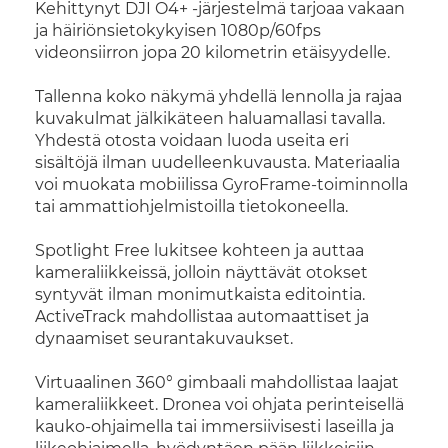
Kehittynyt DJI O4+ -järjestelmä tarjoaa vakaan
ja häiriönsietokykyisen 1080p/60fps
videonsiirron jopa 20 kilometrin etäisyydelle.
Tallenna koko näkymä yhdellä lennolla ja rajaa
kuvakulmat jälkikäteen haluamallasi tavalla.
Yhdestä otosta voidaan luoda useita eri
sisältöjä ilman uudelleenkuvausta. Materiaalia
voi muokata mobiilissa GyroFrame-toiminnolla
tai ammattiohjelmistoilla tietokoneella.
Spotlight Free lukitsee kohteen ja auttaa
kameraliikkeissä, jolloin näyttävät otokset
syntyvät ilman monimutkaista editointia.
ActiveTrack mahdollistaa automaattiset ja
dynaamiset seurantakuvaukset.
Virtuaalinen 360° gimbaali mahdollistaa laajat
kameraliikkeet. Dronea voi ohjata perinteisellä
kauko-ohjaimella tai immersiivisesti laseilla ja