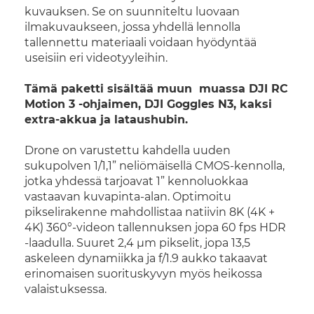
kuvauksen. Se on suunniteltu luovaan
ilmakuvaukseen, jossa yhdellä lennolla
tallennettu materiaali voidaan hyödyntää
useisiin eri videotyyleihin.
Tämä paketti sisältää muun muassa DJI RC
Motion 3 -ohjaimen, DJI Goggles N3, kaksi
extra-akkua ja lataushubin.
Drone on varustettu kahdella uuden
sukupolven 1/1,1” neliömäisellä CMOS-kennolla,
jotka yhdessä tarjoavat 1” kennoluokkaa
vastaavan kuvapinta-alan. Optimoitu
pikselirakenne mahdollistaa natiivin 8K (4K +
4K) 360°-videon tallennuksen jopa 60 fps HDR
-laadulla. Suuret 2,4 μm pikselit, jopa 13,5
askeleen dynamiikka ja f/1.9 aukko takaavat
erinomaisen suorituskyvyn myös heikossa
valaistuksessa.