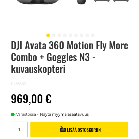
DJI Avata 360 Motion Fly More
Skip
to
Combo + Goggles N3 -
the
beginning
of
kuvauskopteri
the
images
gallery
11483663
969,00 €
Varastossa
Näytä myymäläsaatavuus
LISÄÄ OSTOSKORIIN