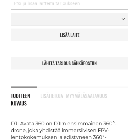
LISÄÄ LAITE
LÄHETÄ TARJOUS SÄHKÖPOSTIIN
TUOTTEEN
LISÄTIETOJA
MYYMÄLÄSAATAVUUS
KUVAUS
DJI Avata 360 on DJI:n ensimmäinen 360°-
drone, joka yhdistää immersiivisen FPV-
lentokokemuksen ja edistyneen 360°-