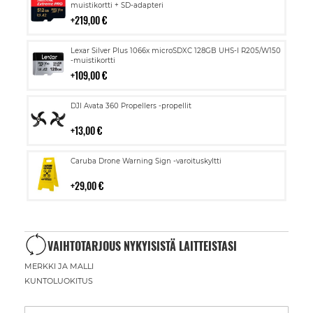
ostoskoriin
muistikortti + SD-adapteri
219,00 €
Lisää
Lexar Silver Plus 1066x microSDXC 128GB UHS-I R205/W150
ostoskoriin
-muistikortti
109,00 €
Lisää
DJI Avata 360 Propellers -propellit
ostoskoriin
13,00 €
Lisää
Caruba Drone Warning Sign -varoituskyltti
ostoskoriin
29,00 €
VAIHTOTARJOUS NYKYISISTÄ LAITTEISTASI
MERKKI JA MALLI
KUNTOLUOKITUS