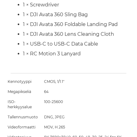
1 × Screwdriver
1 × DJI Avata 360 Sling Bag
1 × DJI Avata 360 Foldable Landing Pad
1 × DJI Avata 360 Lens Cleaning Cloth
1 × USB-C to USB-C Data Cable
1 × RC Motion 3 Lanyard
Kennotyyppi
CMOS, 1/1.1"
Megapikseliä
64
ISO-
100-25600
herkkyysalue
Tallennusmuoto
DNG, JPEG
Videoformaatti
MOV, H.265