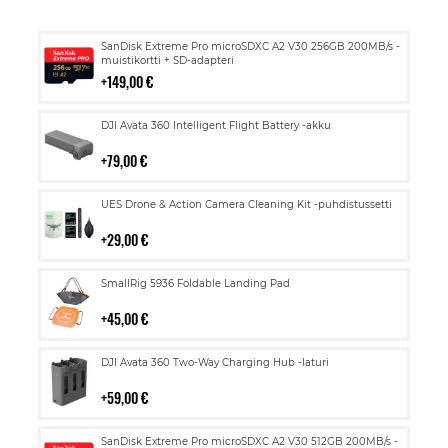
Lisää
SanDisk Extreme Pro microSDXC A2 V30 256GB 200MB/s -
ostoskoriin
muistikortti + SD-adapteri
149,00 €
Lisää
DJI Avata 360 Intelligent Flight Battery -akku
ostoskoriin
79,00 €
Lisää
UES Drone & Action Camera Cleaning Kit -puhdistussetti
ostoskoriin
29,00 €
Lisää
SmallRig 5936 Foldable Landing Pad
ostoskoriin
45,00 €
Lisää
DJI Avata 360 Two-Way Charging Hub -laturi
ostoskoriin
59,00 €
Lisää
SanDisk Extreme Pro microSDXC A2 V30 512GB 200MB/s -