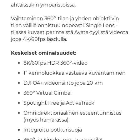
ahtaissakin ympäristöissä.
Vaihtaminen 360°-tilan ja yhden objektiivin
tilan välillä onnistuu nopeasti. Single Lens -
tilassa kuvaat perinteistä Avata-tyylistä videota
jopa 4K/60fps laadulla.
Keskeiset ominaisuudet:
8K/60fps HDR 360°-video
1” kennoluokkaa vastaava kuvantaminen
DJI O4+ videonsiirto jopa 20 km
360° Virtual Gimbal
Spotlight Free ja ActiveTrack
Omnidirektionaalinen esteentunnistus
(myös hämärässä)
Integroitu potkurisuoja
360°- ja Single Lens -kuvaustilat