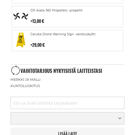
Lisää
DJI Avata 360 Propellers -propellit
ostoskoriin
13,00 €
Lisää
Caruba Drone Warning Sign -varoituskyltti
ostoskoriin
29,00 €
VAIHTOTARJOUS NYKYISISTÄ LAITTEISTASI
MERKKI JA MALLI
KUNTOLUOKITUS
LISÄÄ LAITE