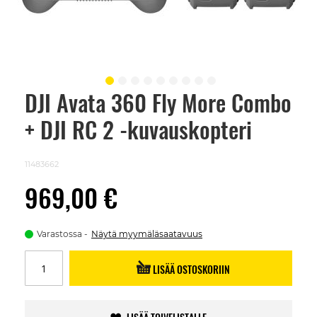
DJI Avata 360 Fly More Combo
Skip
to
+ DJI RC 2 -kuvauskopteri
the
beginning
of
the
11483662
images
gallery
969,00 €
Varastossa
Näytä myymäläsaatavuus
LISÄÄ OSTOSKORIIN