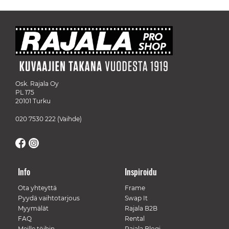
Osk. Rajala Oy
PL 175
20101 Turku
020 7530 222
(Vaihde)
Info
Inspiroidu
Ota yhteyttä
Frame
Pyydä vaihtotarjous
Swap It
Myymälät
Rajala B2B
FAQ
Rental
Meille töihin
Rajala Blogi