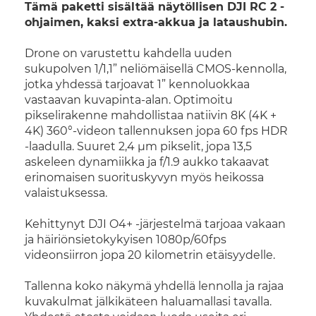
Tämä paketti sisältää näytöllisen DJI RC 2 -
ohjaimen, kaksi extra-akkua ja lataushubin.
Drone on varustettu kahdella uuden
sukupolven 1/1,1” neliömäisellä CMOS-kennolla,
jotka yhdessä tarjoavat 1” kennoluokkaa
vastaavan kuvapinta-alan. Optimoitu
pikselirakenne mahdollistaa natiivin 8K (4K +
4K) 360°-videon tallennuksen jopa 60 fps HDR
-laadulla. Suuret 2,4 μm pikselit, jopa 13,5
askeleen dynamiikka ja f/1.9 aukko takaavat
erinomaisen suorituskyvyn myös heikossa
valaistuksessa.
Kehittynyt DJI O4+ -järjestelmä tarjoaa vakaan
ja häiriönsietokykyisen 1080p/60fps
videonsiirron jopa 20 kilometrin etäisyydelle.
Tallenna koko näkymä yhdellä lennolla ja rajaa
kuvakulmat jälkikäteen haluamallasi tavalla.