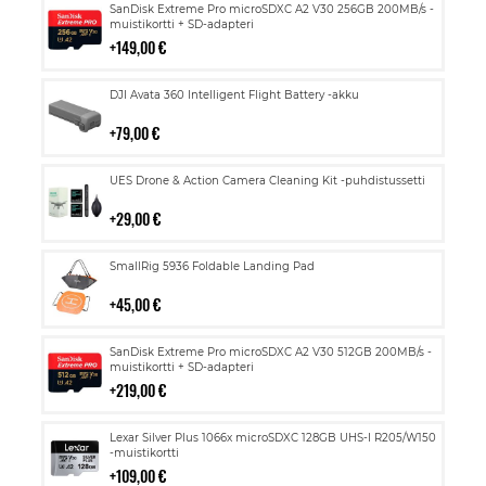
Lisää
SanDisk Extreme Pro microSDXC A2 V30 256GB 200MB/s -
ostoskoriin
muistikortti + SD-adapteri
149,00 €
Lisää
DJI Avata 360 Intelligent Flight Battery -akku
ostoskoriin
79,00 €
Lisää
UES Drone & Action Camera Cleaning Kit -puhdistussetti
ostoskoriin
29,00 €
Lisää
SmallRig 5936 Foldable Landing Pad
ostoskoriin
45,00 €
Lisää
SanDisk Extreme Pro microSDXC A2 V30 512GB 200MB/s -
ostoskoriin
muistikortti + SD-adapteri
219,00 €
Lisää
Lexar Silver Plus 1066x microSDXC 128GB UHS-I R205/W150
ostoskoriin
-muistikortti
109,00 €