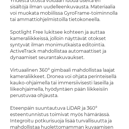
Yhdestä otosta voidaan luoda useita eri
sisältöjä ilman uudelleenkuvausta. Materiaalia
voi muokata mobiilissa GyroFrame-toiminnolla
tai ammattiohjelmistoilla tietokoneella.
Spotlight Free lukitsee kohteen ja auttaa
kameraliikkeissä, jolloin näyttävät otokset
syntyvät ilman monimutkaista editointia.
ActiveTrack mahdollistaa automaattiset ja
dynaamiset seurantakuvaukset.
Virtuaalinen 360° gimbaali mahdollistaa laajat
kameraliikkeet. Dronea voi ohjata perinteisellä
kauko-ohjaimella tai immersiivisesti laseilla ja
liikeohjaimella, hyödyntäen pään liikkeisiin
perustuvaa ohjausta.
Eteenpäin suuntautuva LiDAR ja 360°
esteentunnistus toimivat myös hämärässä.
Integroitu potkurisuoja lisää turvallisuutta ja
mahdollistaa huolettomamman kuvaamisen